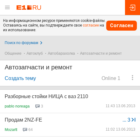
На информационном ресурсе применяются cookie-файлы.
Согласен
Оставаясь на сайте, вы подтверждаете свое
согласие
на
их использование.
Поиск по форумам
Общение
Автоклуб
Автобарахолка
Автозапчасти и ремонт
Автозапчасти и ремонт
Создать тему
Online 1
Разборные стойки НИЦА с ваз 2110
11:43 13.06.2013
pablo noreaga
3
Продам 2NZ-FE
...
3
11:02 13.06.2013
Mozartt
64