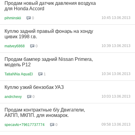
Продам новый датчик давления воздуха
для Honda Accord
10:45 13.06.2013
pihminskii
0
Куплю задний правый фонарь на хонду
цивик 1998 г.в.
10:39 13.06.2013
matvey6868
0
Продам бампер задний Nissan Primera,
модель P12
10:34 13.06.2013
TatiaNNa AquaEl
1
Куплю узкий бензобак УАЗ
10:03 13.06.2013
andrchevy
0
Продам контрактные б/у Двигатели,
АКПП, МКПП. для иномарок.
09:58 13.06.2013
specavto+79617737774
0