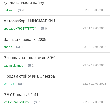
куплю запчасти на 9ку
01:05 13.06.2013
_Mixail
4
Авторазбор !!! ИНОМАРКИ !!!
23:31 12.06.2013
specavto+79617737774
0
Запчасти jaguar xf 2008
23:14 12.06.2013
sher-s
0
Экономь на топливе до 30%
23:07 12.06.2013
vadimlukianov
1
Продам стойку Киа Спектра
22:57 12.06.2013
Фантик
8
ЭБУ Январь 5.1-41
21:59 12.06.2013
•™AP0ЌALIP$I$™•
7