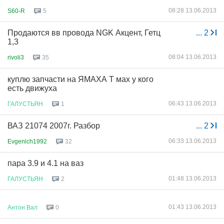
08:28 13.06.2013
S60-R
5
Продаются вв провода NGK Акцент, Гетц
...
2
1,3
08:04 13.06.2013
rivoli3
35
куплю запчасти на ЯМАХА Т мах у кого
есть движуха
06:43 13.06.2013
ГАЛУСТЬЯН
1
ВАЗ 21074 2007г. Разбор
...
2
06:33 13.06.2013
Evgenich1992
32
пара 3.9 и 4.1 на ваз
01:48 13.06.2013
ГАЛУСТЬЯН
2
01:43 13.06.2013
Антон
Вал
0