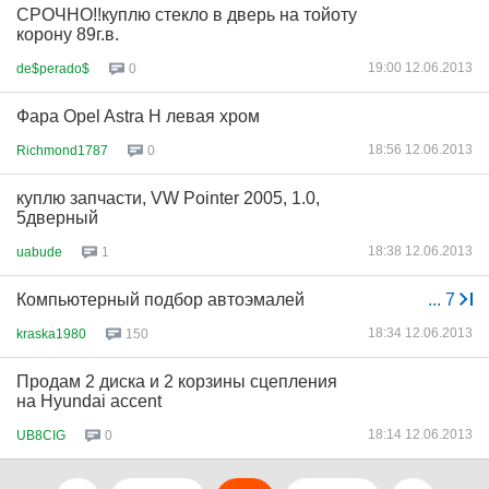
СРОЧНО!!куплю стекло в дверь на тойоту
корону 89г.в.
19:00 12.06.2013
de$perado$
0
Фара Opel Astra H левая хром
18:56 12.06.2013
Richmond1787
0
куплю запчасти, VW Pointer 2005, 1.0,
5дверный
18:38 12.06.2013
uabude
1
Компьютерный подбор автоэмалей
...
7
18:34 12.06.2013
kraska1980
150
Продам 2 диска и 2 корзины сцепления
на Hyundai accent
18:14 12.06.2013
UB8CIG
0