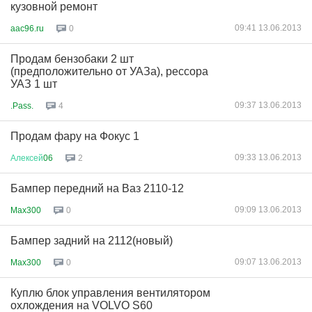
кузовной ремонт
09:41 13.06.2013
aac96.ru
0
Продам бензобаки 2 шт
(предположительно от УАЗа), рессора
УАЗ 1 шт
09:37 13.06.2013
.Pass.
4
Продам фару на Фокус 1
09:33 13.06.2013
Алексей
06
2
Бампер передний на Ваз 2110-12
09:09 13.06.2013
Max300
0
Бампер задний на 2112(новый)
09:07 13.06.2013
Max300
0
Куплю блок управления вентилятором
охлождения на VOLVO S60