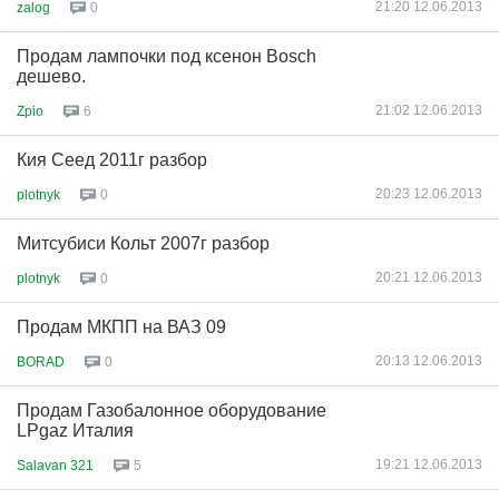
21:20 12.06.2013
zalog
0
Продам лампочки под ксенон Bosch
дешево.
21:02 12.06.2013
Zpio
6
Кия Сеед 2011г разбор
20:23 12.06.2013
plotnyk
0
Митсубиси Кольт 2007г разбор
20:21 12.06.2013
plotnyk
0
Продам МКПП на ВАЗ 09
20:13 12.06.2013
BORAD
0
Продам Газобалонное оборудование
LPgaz Италия
19:21 12.06.2013
Salavan 321
5