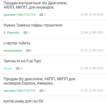
Продам контрактные б/у Двигатели,
АКПП, МКПП. для иномарок.
21:45 12.06.2013
specavto+79617737774
0
Нужна Замена гофры глушителя
21:34 12.06.2013
D. Petrovich
0
стартер тойота
21:31 12.06.2013
mazdacapella
0
Запчасти на Fiat Tipo
21:29 12.06.2013
Типец
0
Продам б/у двигатели, АКПП, МКПП для
иномарок Европа, Америка.
21:25 12.06.2013
specavto+79617737774
0
куплю раму для газ 69