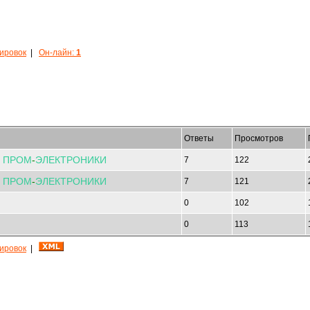
кировок
|
Он-лайн:
1
Ответы
Просмотров
,
ПРОМ
-
ЭЛЕКТРОНИКИ
7
122
,
ПРОМ
-
ЭЛЕКТРОНИКИ
7
121
0
102
0
113
кировок
|