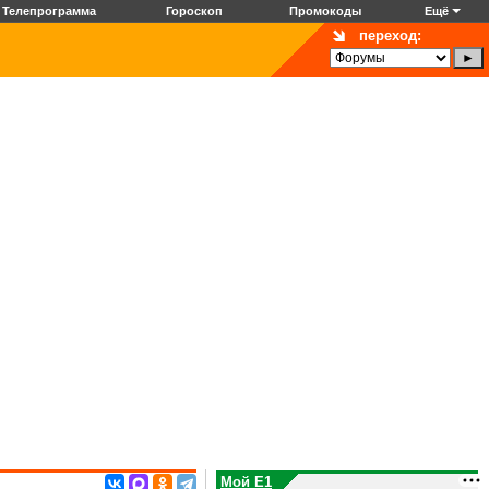
Телепрограмма
Гороскоп
Промокоды
Ещё
переход:
Мой E1