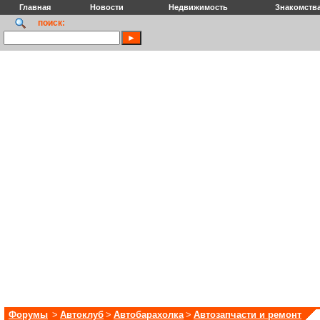
Главная
Новости
Недвижимость
Знакомств
поиск:
Форумы
>
Автоклуб
>
Автобарахолка
>
Автозапчасти и ремонт