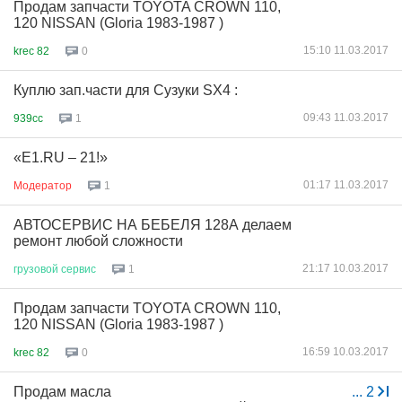
Продам запчасти TOYOTA CROWN 110,
120 NISSAN (Gloria 1983-1987 )
15:10 11.03.2017
krec 82
0
Куплю зап.части для Сузуки SX4 :
09:43 11.03.2017
939cc
1
«E1.RU – 21!»
01:17 11.03.2017
Модератор
1
АВТОСЕРВИС НА БЕБЕЛЯ 128А делаем
ремонт любой сложности
21:17 10.03.2017
грузовой
сервис
1
Продам запчасти TOYOTA CROWN 110,
120 NISSAN (Gloria 1983-1987 )
16:59 10.03.2017
krec 82
0
Продам маcла
...
2