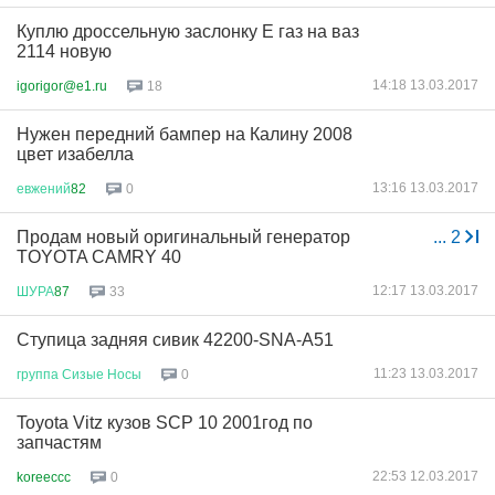
Куплю дроссельную заслонку Е газ на ваз
2114 новую
14:18 13.03.2017
igorigor@e1.ru
18
Нужен передний бампер на Калину 2008
цвет изабелла
13:16 13.03.2017
евжений
82
0
Продам новый оригинальный генератор
...
2
TOYOTA CAMRY 40
12:17 13.03.2017
ШУРА
87
33
Ступица задняя сивик 42200-SNA-A51
11:23 13.03.2017
группа
Сизые
Носы
0
Toyota Vitz кузов SCP 10 2001год по
запчастям
22:53 12.03.2017
koreeccc
0