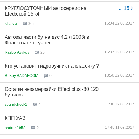
КРУГЛОСУТОЧНЫЙ автосервис на
...
15
Шефской 1б к4
16:04 12.03.2017
s.l.a.v.a
365
Автозапчасти бу. на двс 4.2 л 2003г.в
Фольксваген Туарег
15:37 12.03.2017
RazborAvtikov
20
Кто установит гидроручник на классику ?
13:50 12.03.2017
B_Boy BADABOOM
0
Остатки незамерзайки Effect plus -30 120
бутылок
11:06 12.03.2017
soundcheck1
4
КПП УАЗ
17:49 11.03.2017
andron1958
0