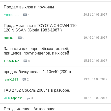
Продам выхлоп и пружины
20:31 14.03.2017
Мижган
......
4
Продам запчасти TOYOTA CROWN 110,
120 NISSAN (Gloria 1983-1987 )
19:46 14.03.2017
krec 82
0
Запчасти для европейских тягачей,
прицепов, полуприцепов, и их осей
15:15 14.03.2017
TRUCK-NZ
8
продам бочку шелл п/c 10w40 (209л)
13:45 14.03.2017
remix1983
2
ГАЗ 2752 Соболь 2003г.в в разборе.
10:42 14.03.2017
ИСК
-zaphasti
3
Pro_движение I Автосервис