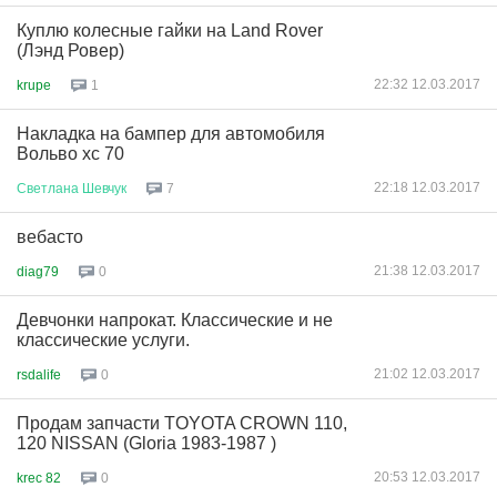
Куплю колесные гайки на Land Rover
(Лэнд Ровер)
22:32 12.03.2017
krupe
1
Накладка на бампер для автомобиля
Вольво хс 70
22:18 12.03.2017
Светлана
Шевчук
7
вебасто
21:38 12.03.2017
diag79
0
Девчонки напрокат. Классические и не
классические услуги.
21:02 12.03.2017
rsdalife
0
Продам запчасти TOYOTA CROWN 110,
120 NISSAN (Gloria 1983-1987 )
20:53 12.03.2017
krec 82
0