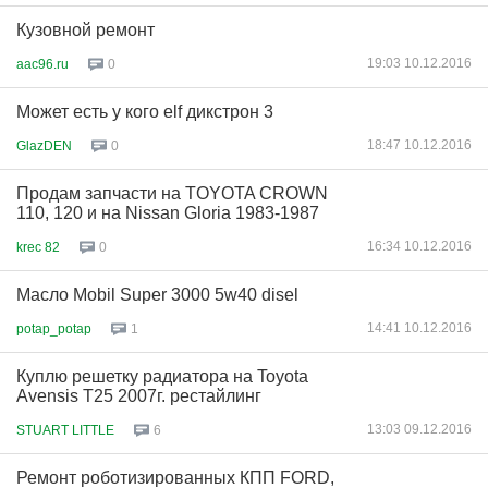
Кузовной ремонт
19:03 10.12.2016
aac96.ru
0
Может есть у кого elf дикстрон 3
18:47 10.12.2016
GlazDEN
0
Продам запчасти на TOYOTA CROWN
110, 120 и на Nissan Gloria 1983-1987
16:34 10.12.2016
krec 82
0
Масло Mobil Super 3000 5w40 disel
14:41 10.12.2016
potap_potap
1
Куплю решетку радиатора на Toyota
Avensis T25 2007г. рестайлинг
13:03 09.12.2016
STUART LITTLE
6
Ремонт роботизированных КПП FORD,