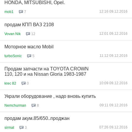
HONDA, MITSUBISHI, Opel.
12:16 09.12.2016
mob1
7
продам КПП ВАЗ 2108
12:01 09.12.2016
Vovan Nik
12
Моторное масло Mobil
11:12 09.12.2016
turboSonic
5
Продам запчасти на TOYOTA CROWN
110, 120 и на Nissan Gloria 1983-1987
10:09 09.12.2016
krec 82
0
Украли оборудование , надо вновь купить
09:11 09.12.2016
Nemchurman
8
продам акум.85/650..проджан
07:26 09.12.2016
sirmat
3