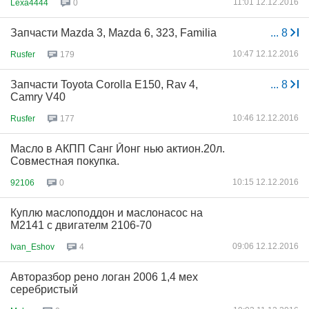
11:01 12.12.2016
Lexa4444
0
Запчасти Mazda 3, Mazda 6, 323, Familia
...
8
10:47 12.12.2016
Rusfer
179
Запчасти Toyota Corolla E150, Rav 4,
...
8
Camry V40
10:46 12.12.2016
Rusfer
177
Масло в АКПП Санг Йонг нью актион.20л.
Совместная покупка.
10:15 12.12.2016
92106
0
Куплю маслоподдон и маслонасос на
М2141 с двигателм 2106-70
09:06 12.12.2016
Ivan_Eshov
4
Авторазбор рено логан 2006 1,4 мех
серебристый