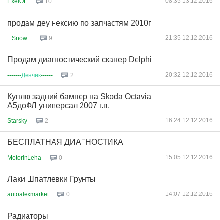
08:35 13.12.2016
ExelOL
10
продам деу нексию по запчастям 2010г
21:35 12.12.2016
...Snow...
9
Продам диагностический сканер Delphi
20:32 12.12.2016
-------
Денчик
------
2
Куплю задний бампер на Skoda Octavia
A5доФЛ универсал 2007 г.в.
16:24 12.12.2016
Starsky
2
БЕСПЛАТНАЯ ДИАГНОСТИКА
15:05 12.12.2016
MotorinLeha
0
Лаки Шпатлевки Грунты
14:07 12.12.2016
autoalexmarket
0
Радиаторы