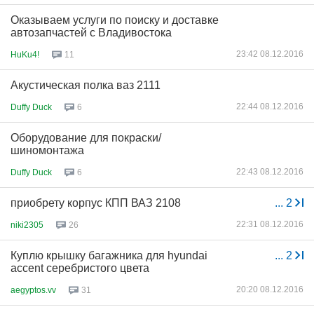
Оказываем услуги по поиску и доставке
автозапчастей c Владивостока
23:42 08.12.2016
HuKu4!
11
Акустическая полка ваз 2111
22:44 08.12.2016
Duffy Duck
6
Оборудование для покраски/
шиномонтажа
22:43 08.12.2016
Duffy Duck
6
приобрету корпус КПП ВАЗ 2108
...
2
22:31 08.12.2016
niki2305
26
Куплю крышку багажника для hyundai
...
2
accent серебристого цвета
20:20 08.12.2016
aegyptos.vv
31