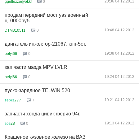
20:36 04.12.2012
ggellezzo@okk!
0
продам передний мост уаз военный
ц10000руб
19:48 04.12.2012
DTM310511
0
двигатель инжектор-21067. кпп-5ст.
19:38 04.12.2012
belyi66
0
зап.части мазда MPV LVLR
19:24 04.12.2012
belyi66
0
пуско-зарядное TELWIN 520
19:21 04.12.2012
терка
777
7
запчасти хонда цивик ферио 94г.
19:13 04.12.2012
вов
28
0
Крашеное кузовное железо на ВАЗ