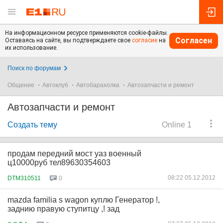
На информационном ресурсе применяются cookie-файлы.
Согласен
Оставаясь на сайте, вы подтверждаете свое
согласие
на
их использование.
Поиск по форумам
Общение
Автоклуб
Автобарахолка
Автозапчасти и ремонт
Автозапчасти и ремонт
Создать тему
Online 1
продам передний мост уаз военный
ц10000руб тел89630354603
08:22 05.12.2012
DTM310511
0
mazda familia s wagon куплю Генератор !,
заднию правую ступитцу ,! зад