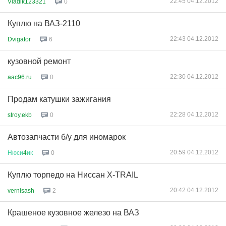
22:45 04.12.2012
Vladik123321
0
Куплю на ВАЗ-2110
22:43 04.12.2012
Dvigator
6
кузовной ремонт
22:30 04.12.2012
aac96.ru
0
Продам катушки зажигания
22:28 04.12.2012
stroy.ekb
0
Автозапчасти б/у для иномарок
20:59 04.12.2012
Нюси
4
ик
0
Куплю торпедо на Ниссан X-TRAIL
20:42 04.12.2012
vernisash
2
Крашеное кузовное железо на ВАЗ