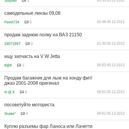
03:50 05.12.2012
Snipskii
3
самодельные линзы 09,08
02:48 05.12.2012
Pavel734
8
продам заднюю полку на ВАЗ 21150
01:30 05.12.2012
29071997
0
ищу запчасть на V W Jetta
00:03 05.12.2012
#@#
2
Продам багажник для лыж на хонду фит/
джаз 2001-2008 оригинал
00:01 05.12.2012
m @ X
6
посоветуйте моториста
00:01 05.12.2012
Snake"
4
Куплю разъемы фар Ланоса или Лачетти