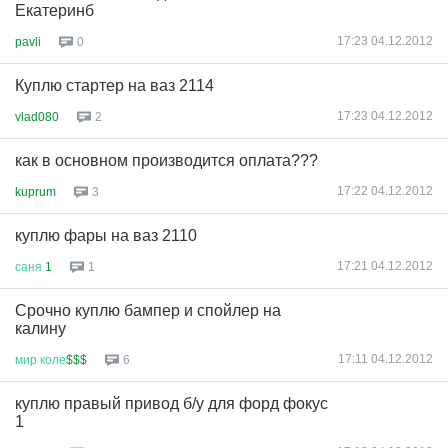
Екатеринб
17:23 04.12.2012
pavli
0
Куплю стартер на ваз 2114
17:23 04.12.2012
vlad080
2
как в основном производится оплата???
17:22 04.12.2012
kuprum
3
куплю фары на ваз 2110
17:21 04.12.2012
саня
1
1
Срочно куплю бампер и спойлер на
калину
17:11 04.12.2012
мир
коле
$$$
6
куплю правый привод б/у для форд фокус
1