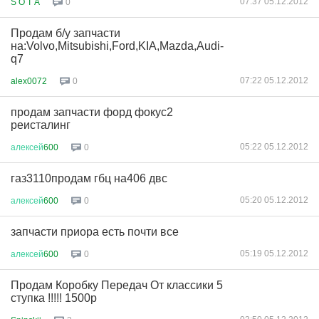
07:37 05.12.2012
S O T A
0
Продам б/у запчасти
на:Volvo,Mitsubishi,Ford,KIA,Mazda,Audi-
q7
07:22 05.12.2012
alex0072
0
продам запчасти форд фокус2
реисталинг
05:22 05.12.2012
алексей
600
0
газ3110продам гбц на406 двс
05:20 05.12.2012
алексей
600
0
запчасти приора есть почти все
05:19 05.12.2012
алексей
600
0
Продам Коробку Передач От классики 5
ступка !!!!! 1500р