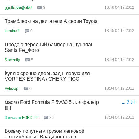
18:48 04.12.2012
ggellezzo@okk!
0
Трамблеры на двигатели А серии Toyota
18:45 04.12.2012
kernkraft
0
Продаю передний бампер на Hyundai
Santa Fe_Фото
18:44 04.12.2012
$laventiy
5
Куплю срочно дверь задн. левую для
VORTEX ESTINA / CHERY TIGO
18:04 04.12.2012
Avtozap
0
масло Ford Formula F 5w30 5 л. + фильтр
...
2
!!!!!
17:34 04.12.2012
Запчасти
FORD !!!!!
30
Возьму попутным грузом легковой
автомобиль из Владивостока в