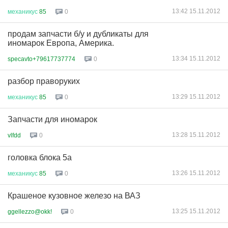
13:42 15.11.2012
механикус
85
0
продам запчасти б/у и дубликаты для
иномарок Европа, Америка.
13:34 15.11.2012
specavto+79617737774
0
разбор праворуких
13:29 15.11.2012
механикус
85
0
Запчасти для иномарок
13:28 15.11.2012
vlfdd
0
головка блока 5а
13:26 15.11.2012
механикус
85
0
Крашеное кузовное железо на ВАЗ
13:25 15.11.2012
ggellezzo@okk!
0