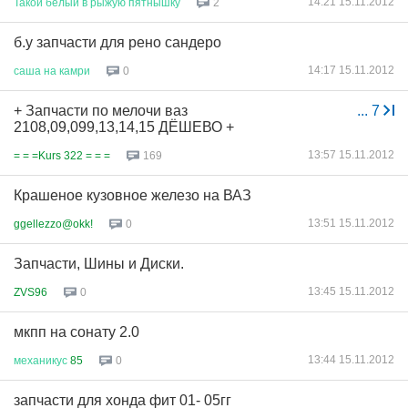
14:21 15.11.2012
Такой
белый
в
рыжую
пятнышку
2
б.у запчасти для рено сандеро
14:17 15.11.2012
саша
на
камри
0
+ Запчасти по мелочи ваз
...
7
2108,09,099,13,14,15 ДЁШЕВО +
13:57 15.11.2012
= = =Kurs 322 = = =
169
Крашеное кузовное железо на ВАЗ
13:51 15.11.2012
ggellezzo@okk!
0
Запчасти, Шины и Диски.
13:45 15.11.2012
ZVS96
0
мкпп на сонату 2.0
13:44 15.11.2012
механикус
85
0
запчасти для хонда фит 01- 05гг