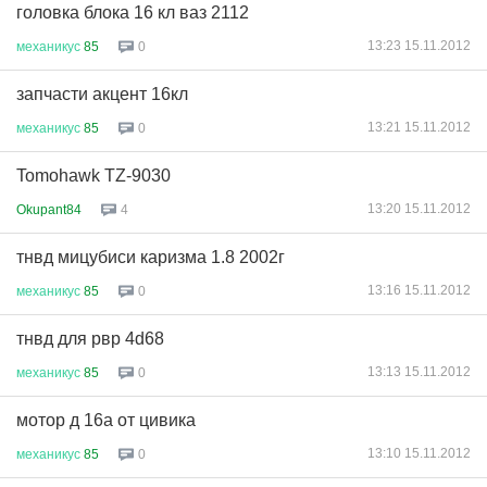
головка блока 16 кл ваз 2112
13:23 15.11.2012
механикус
85
0
запчасти акцент 16кл
13:21 15.11.2012
механикус
85
0
Tomohawk TZ-9030
13:20 15.11.2012
Okupant84
4
тнвд мицубиси каризма 1.8 2002г
13:16 15.11.2012
механикус
85
0
тнвд для рвр 4d68
13:13 15.11.2012
механикус
85
0
мотор д 16а от цивика
13:10 15.11.2012
механикус
85
0