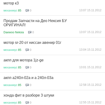
мотор к3
13:07 15.11.2012
механикус
85
0
Продам Запчасти на Део Нексия БУ
ОРИГИНАЛ!
13:07 15.11.2012
Daewoo Neksia
0
мотор sr-20 от ниссан авенир 01г
13:04 15.11.2012
механикус
85
0
акпп для мотора 1jz-ge
13:01 15.11.2012
механикус
85
0
акпп а240л-02а и а 240л-03а
12:58 15.11.2012
механикус
85
0
хонда фит в разборе 3 штуки
12:55 15.11.2012
механикус
85
0