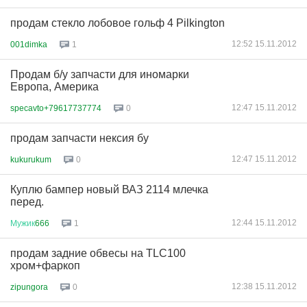
продам стекло лобовое гольф 4 Pilkington
12:52 15.11.2012
001dimka
1
Продам б/у запчасти для иномарки
Европа, Америка
12:47 15.11.2012
specavto+79617737774
0
продам запчасти нексия бу
12:47 15.11.2012
kukurukum
0
Куплю бампер новый ВАЗ 2114 млечка
перед.
12:44 15.11.2012
Мужик
666
1
продам задние обвесы на TLC100
хром+фаркоп
12:38 15.11.2012
zipungora
0