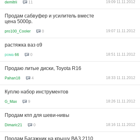
19:09 11.11.2012
demitrii
11
Продам сабвуфер и усилитель вместе
цена 5000р.
19:07 11.11.2012
pro100_Cooler
0
растяжка ваз о9
18:51 11.11.2012
рома
66
0
Продаю литые диски, Toyota R16
18:33 11.11.2012
Pahan18
4
Куплю набор инструментов
18:26 11.11.2012
G_Max
9
Продам кпп для шеви-нивы
18:16 11.11.2012
Dimaric21
0
Продам Багажник на крышу ВАЗ 2110