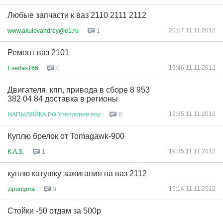
Любые запчасти к ваз 2110 2111 2112
20:07 11.11.2012
www.akulovandrey@e1.ru
1
Ремонт ваз 2101
19:46 11.11.2012
EverlasT66
0
Двигателя, кпп, привода в сборе 8 953
382 04 84 доставка в регионы
19:35 11.11.2012
НАПЫЛЯЙКА
.
РФ
Утепление
ппу
0
Куплю брелок от Tomagawk-900
19:35 11.11.2012
K.A.S.
1
куплю катушку зажигания на ваз 2112
19:14 11.11.2012
zipungora
3
Стойки -50 отдам за 500р