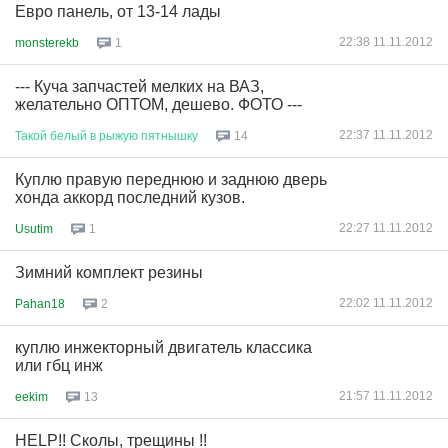
Евро панель, от 13-14 лады
22:38 11.11.2012
monsterekb
1
--- Куча запчастей мелких на ВАЗ,
желательно ОПТОМ, дешево. ФОТО ---
22:37 11.11.2012
Такой
белый
в
рыжую
пятнышку
14
Куплю правую переднюю и заднюю дверь
хонда аккорд последний кузов.
22:27 11.11.2012
Usutim
1
Зимний комплект резины
22:02 11.11.2012
Pahan18
2
куплю инжекторный двигатель классика
или гбц инж
21:57 11.11.2012
eekim
13
HELP!! Сколы, трещины !!