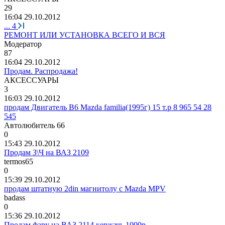
29
16:04 29.10.2012
...
4
РЕМОНТ ИЛИ УСТАНОВКА ВСЕГО И ВСЯ
Модератор
87
16:04 29.10.2012
Продам. Распродажа!
АКСЕССУАРЫ
3
16:03 29.10.2012
продам Двигатель B6 Mazda familia(1995г) 15 т.р 8 965 54 28
545
Автолюбитель
66
0
15:43 29.10.2012
Продам З\Ч на ВАЗ 2109
termos65
0
15:39 29.10.2012
продам штатную 2din магнитолу с Mazda MPV
badass
0
15:36 29.10.2012
Продам фару на ВАЗ 2114 кержачь 1000р