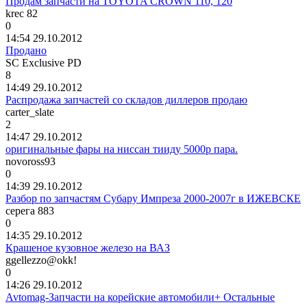
Продам запчасти на TOYOTA CROWN 110, 120
krec 82
0
14:54 29.10.2012
Продано
SC Exclusive PD
8
14:49 29.10.2012
Распродажа запчастей со складов диллеров продаю
carter_slate
2
14:47 29.10.2012
оригинальные фары на ниссан тииду 5000р пара.
novoross93
0
14:39 29.10.2012
Разбор по запчастям Субару Импреза 2000-2007г в ИЖЕВСКЕ
серега
883
0
14:35 29.10.2012
Крашеное кузовное железо на ВАЗ
ggellezzo@okk!
0
14:26 29.10.2012
Avtomag-Запчасти на корейские автомобили+ Остальные