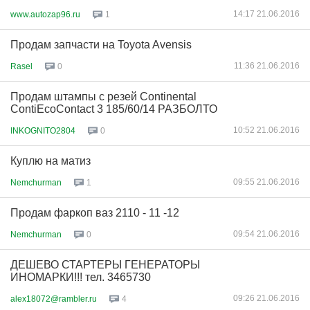
14:17 21.06.2016
www.autozap96.ru
1
Продам запчасти на Toyota Avensis
11:36 21.06.2016
Rasel
0
Продам штампы с резей Continental
ContiEcoContact 3 185/60/14 РАЗБОЛТО
10:52 21.06.2016
INKOGNITO2804
0
Куплю на матиз
09:55 21.06.2016
Nemchurman
1
Продам фаркоп ваз 2110 - 11 -12
09:54 21.06.2016
Nemchurman
0
ДЕШЕВО СТАРТЕРЫ ГЕНЕРАТОРЫ
ИНОМАРКИ!!! тел. 3465730
09:26 21.06.2016
alex18072@rambler.ru
4