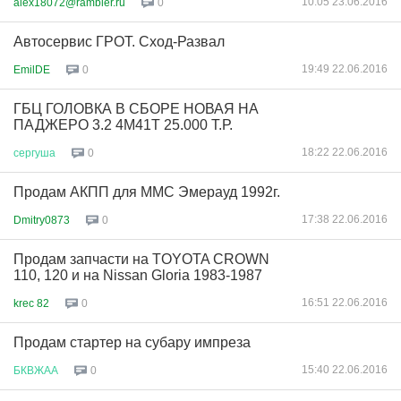
10:05 23.06.2016
alex18072@rambler.ru
0
Автосервис ГРОТ. Сход-Развал
19:49 22.06.2016
EmilDE
0
ГБЦ ГОЛОВКА В СБОРЕ НОВАЯ НА
ПАДЖЕРО 3.2 4М41Т 25.000 Т.Р.
18:22 22.06.2016
сергуша
0
Продам АКПП для ММС Эмерауд 1992г.
17:38 22.06.2016
Dmitry0873
0
Продам запчасти на TOYOTA CROWN
110, 120 и на Nissan Gloria 1983-1987
16:51 22.06.2016
krec 82
0
Продам стартер на субару импреза
15:40 22.06.2016
БКВЖАА
0