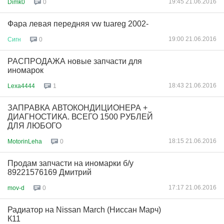
19:45 21.06.2016
Dimk0
0
Фара левая передняя vw tuareg 2002-
19:00 21.06.2016
Сигн
0
РАСПРОДАЖА новые запчасти для
иномарок
18:43 21.06.2016
Lexa4444
1
ЗАПРАВКА АВТОКОНДИЦИОНЕРА +
ДИАГНОСТИКА. ВСЕГО 1500 РУБЛЕЙ
ДЛЯ ЛЮБОГО
18:15 21.06.2016
MotorinLeha
0
Продам запчасти на иномарки б/у
89221576169 Дмитрий
17:17 21.06.2016
mov-d
0
Радиатор на Nissan March (Ниссан Марч)
К11