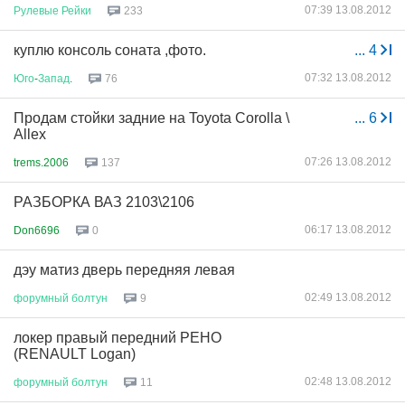
07:39 13.08.2012
Рулевые
Рейки
233
куплю консоль соната ,фото.
...
4
07:32 13.08.2012
Юго
-
Запад
.
76
Продам стойки задние на Toyota Corolla \
...
6
Allex
07:26 13.08.2012
trems.2006
137
РАЗБОРКА ВАЗ 2103\2106
06:17 13.08.2012
Don6696
0
дэу матиз дверь передняя левая
02:49 13.08.2012
форумный
болтун
9
локер правый передний РЕНО
(RENAULT Logan)
02:48 13.08.2012
форумный
болтун
11