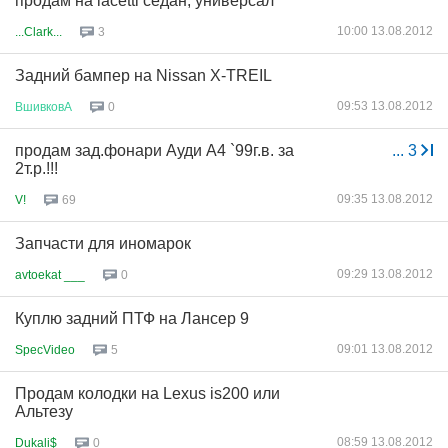
продам на lacetti седан, универсал
10:00 13.08.2012
...Clark...
3
Задний бампер на Nissan X-TREIL
09:53 13.08.2012
ВшивковА
0
продам зад.фонари Ауди А4 `99г.в. за
...
3
2т.р.!!!
09:35 13.08.2012
V!
69
Запчасти для иномарок
09:29 13.08.2012
avtoekat ___
0
Куплю задний ПТФ на Лансер 9
09:01 13.08.2012
SpecVideo
5
Продам колодки на Lexus is200 или
Альтезу
08:59 13.08.2012
Dukali$
0