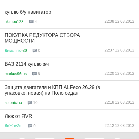
куплю б/у навигатор
22:38 12.08.2012
akzubu123
4
ПОКУПКА РЕДУКТОРА ОТБОРА
МОЩНОСТИ
22:37 12.08.2012
Димыч
то
-30
0
ВАЗ 2114 куплю з/ч
22:20 12.08.2012
markus96rus
8
Защита двигателя и КПП ALFeco 26.29 (в
упаковке, новая) на Поло седан
22:18 12.08.2012
solonicina
10
Люк от ЯVR
22:12 12.08.2012
ДаЖнеЗн
!
0