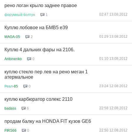
рено логан крыло заднее правое
02:47 13.08.2012
форумный
болтун
1
Куплю лобовое на БМВ5 е39
01:29 13.08.2012
MAGA-05
2
Куплю 4 дальних фары на 2106.
01:10 13.08.2012
Antonenko
0
куплю стекло пер лев на рено меган 1
атермальное
23:24 12.08.2012
Реал
-85
0
куплю карбюратор солекс 2110
22:58 12.08.2012
badass
6
продам балку на HONDA FIT кузов GE6
22:50 12.08.2012
FIRS66
0