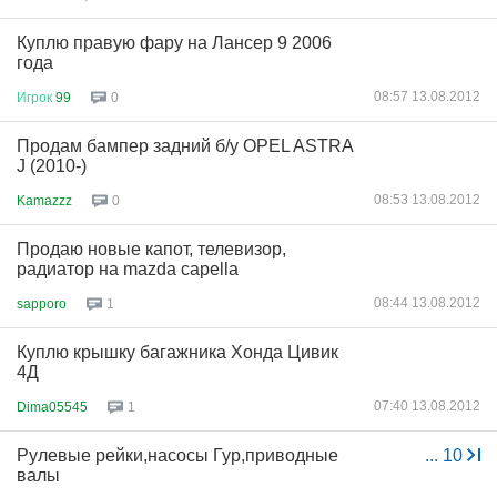
Куплю правую фару на Лансер 9 2006
года
08:57 13.08.2012
Игрок
99
0
Продам бампер задний б/у OPEL ASTRA
J (2010-)
08:53 13.08.2012
Kamazzz
0
Продаю новые капот, телевизор,
радиатор на mazda capella
08:44 13.08.2012
sapporo
1
Куплю крышку багажника Хонда Цивик
4Д
07:40 13.08.2012
Dima05545
1
Рулевые рейки,насосы Гур,приводные
...
10
валы