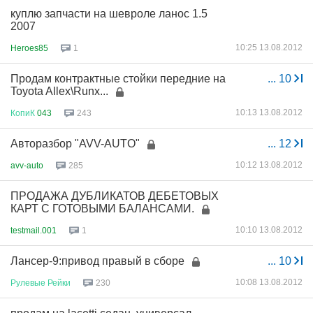
куплю запчасти на шевроле ланос 1.5
2007
10:25 13.08.2012
Heroes85
1
Продам контрактные стойки передние на
...
10
Toyota Allex\Runx...
10:13 13.08.2012
КопиК
043
243
Авторазбор "AVV-AUTO"
...
12
10:12 13.08.2012
avv-auto
285
ПРОДАЖА ДУБЛИКАТОВ ДЕБЕТОВЫХ
КАРТ С ГОТОВЫМИ БАЛАНСАМИ.
10:10 13.08.2012
testmail.001
1
Лансер-9:привод правый в сборе
...
10
10:08 13.08.2012
Рулевые
Рейки
230