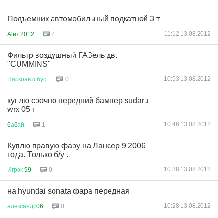
Подъемник автомобильный подкатной 3 т
11:12 13.08.2012
Alex 2012
4
Фильтр воздушный ГАЗель дв.
"CUMMINS"
10:53 13.08.2012
Наркоавтобус
.
0
куплю срочно передний бампер sudaru
wrx 05 г
10:46 13.08.2012
6
а
6
ай
1
Куплю правую фару на Лансер 9 2006
года. Только б/у .
10:38 13.08.2012
Игрок
99
0
на hyundai sonata фара передная
10:28 13.08.2012
александр
06
0