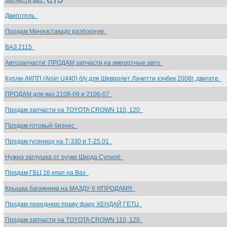
запчасти ваз
(
1
|
2
)
Двиготель
Продам Миниэстакаду разборную
ВАЗ 2115
Автозапчасти: ПРОДАМ запчасти на импортные авто
Куплю АКПП (Aisin U440) б/у для Шевролет Лачетти хэчбек 2008г, двигате
ПРОДАМ для ваз 2108-09 и 2106-07
Продам запчасти на TOYOTA CROWN 110, 120
Продам готовый бизнес
Продам гусеницу на Т-330 и Т-25.01
Нужна заглушка от ручки Шкода Суперб
Продам ГБЦ 16 клап на Ваз
Крышка багажника на МАЗДУ 6 !!!ПРОДАМ!!!
Продам переднюю праву фару ХЕНДАЙ ГЕТЦ
Продам запчасти на TOYOTA CROWN 110, 120