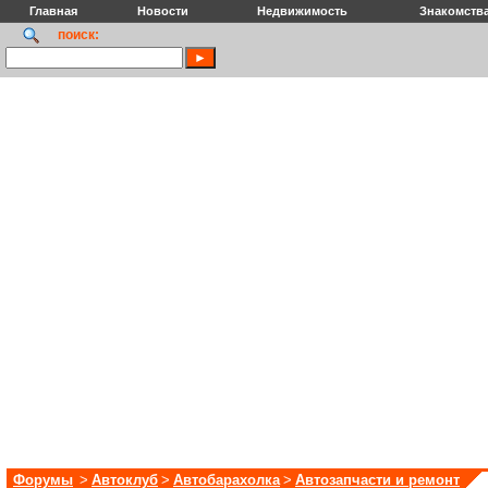
Главная
Новости
Недвижимость
Знакомств
поиск:
Форумы
>
Автоклуб
>
Автобарахолка
>
Автозапчасти и ремонт