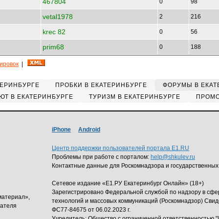
467804
0
98
vetal1978
2
216
krec 82
0
56
prim68
0
188
кировок
|
ТЕРИНБУРГЕ
ПРОБКИ В ЕКАТЕРИНБУРГЕ
ФОРУМЫ В ЕКАТ
ЮТ В ЕКАТЕРИНБУРГЕ
ТУРИЗМ В ЕКАТЕРИНБУРГЕ
ПРОМО
iPhone
Android
Центр поддержки пользователей портала E1.RU
Проблемы при работе с порталом:
help@shkulev.ru
Контактные данные для Роскомнадзора и государственных
Сетевое издание «Е1.РУ Екатеринбург Онлайн» (18+)
Зарегистрировано Федеральной службой по надзору в сф
материал»,
технологий и массовых коммуникаций (Роскомнадзор) Свид
дателя
ФС77-84675 от 06.02.2023 г.
Учредитель: Общество с ограниченной ответственность