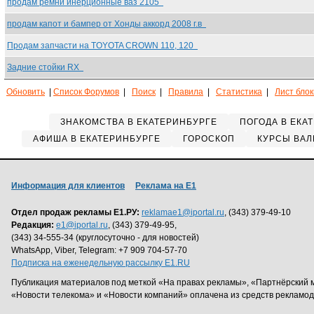
продам ремни инерционные ваз 2105
продам капот и бампер от Хонды аккорд 2008 г.в
Продам запчасти на TOYOTA CROWN 110, 120
Задние стойки RX
Обновить
|
Список Форумов
|
Поиск
|
Правила
|
Статистика
|
Лист бло
ЗНАКОМСТВА В ЕКАТЕРИНБУРГЕ
ПОГОДА В ЕКА
АФИША В ЕКАТЕРИНБУРГЕ
ГОРОСКОП
КУРСЫ ВАЛ
Информация для клиентов
Реклама на Е1
Отдел продаж рекламы Е1.РУ:
reklamae1@iportal.ru
, (343) 379-49-10
Редакция:
e1@iportal.ru
, (343) 379-49-95,
(343) 34-555-34 (круглосуточно - для новостей)
WhatsApp, Viber, Telegram: +7 909 704-57-70
Подписка на еженедельную рассылку E1.RU
Публикация материалов под меткой «На правах рекламы», «Партнёрский 
«Новости телекома» и «Новости компаний» оплачена из средств рекламо