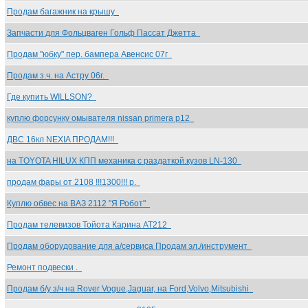
Продам багажник на крышу
Запчасти для Фольцваген Гольф Пассат Джетта
Продам "юбку" пер. бампера Авенсис 07г
Продам з.ч. на Астру 06г.
Где купить WILLSON?
куплю форсунку омывателя nissan primera p12
ДВС 16кл NEXIA ПРОДАМ!!!
на TOYOTA HILUX КПП механика с раздаткой.кузов LN-130
продам фары от 2108 !!!1300!!! р.
Куплю обвес на ВАЗ 2112 "Я Робот"
Продам телевизов Тойота Карина АТ212
Продам оборудование для а/сервиса Продам эл./инструмент
Ремонт подвески .
Продам б/у з/ч на Rover Vogue,Jaguar, на Ford,Volvo,Mitsubishi