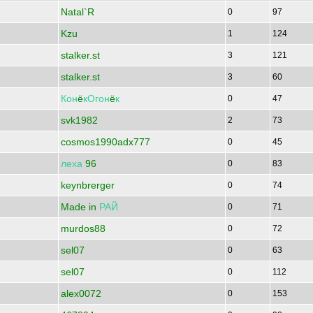
Natal`R
0
97
Kzu
1
124
stalker.st
3
121
stalker.st
3
60
Кон
ё
кОгон
ё
к
0
47
svk1982
2
73
cosmos1990adx777
0
45
леха
96
0
83
keynbrerger
0
74
Made in
РАЙ
0
71
murdos88
0
72
sel07
0
63
sel07
0
112
alex0072
0
153