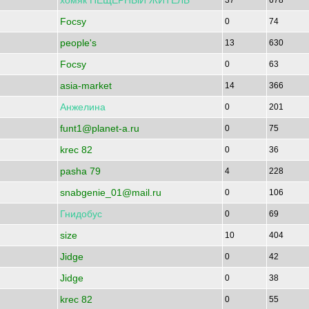
хомяк
ПЕЩЕРНЫЙ
ЖИТЕЛЬ
37
678
Focsy
0
74
people's
13
630
Focsy
0
63
asia-market
14
366
Анжелина
0
201
funt1@planet-a.ru
0
75
krec 82
0
36
pasha 79
4
228
snabgenie_01@mail.ru
0
106
Гнидобус
0
69
size
10
404
Jidge
0
42
Jidge
0
38
krec 82
0
55