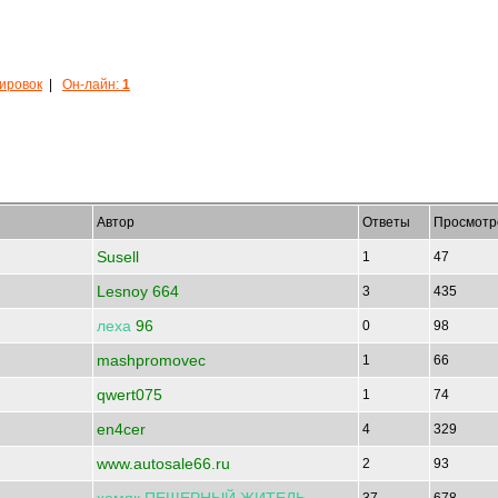
кировок
|
Он-лайн:
1
Автор
Ответы
Просмотр
Susell
1
47
Lesnoy 664
3
435
леха
96
0
98
mashpromovec
1
66
qwert075
1
74
en4cer
4
329
www.autosale66.ru
2
93