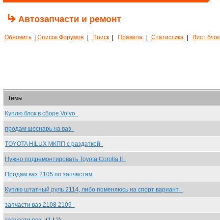
Автозапчасти и ремонт
Обновить
|
Список Форумов
|
Поиск
|
Правила
|
Статистика
|
Лист бло
Темы
Куплю блок в сборе Volvo
продам шеснарь на ваз
TOYOTA HILUX МКПП с раздаткой
Нужно подремонтировать Toyota Corolla II
Продам ваз 2105 по запчастям
Куплю штатный руль 2114, либо поменяюсь на спорт вариант.
запчасти ваз 2108 2109