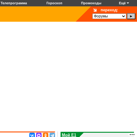
Телепрограмма
Гороскоп
Промокоды
Ещё
переход:
Мой E1