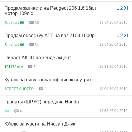
Продам запчасти на Peugeot 206 1,6 16кл
...
2
мотор 109л.с
19:54 26.04.2016
Stanislav 96
36
Продам обвес б/у АТТ на ваз 2108 1000р.
...
2
19:54 26.04.2016
Stanislav 96
34
Пинает АКПП на хенде акцент
19:31 26.04.2016
101178kmv
5
Куплю на ниву запчасти(список внутри)
19:06 26.04.2016
STREET SURFER
0
Гранаты (ШРУС) передние Honda
18:58 26.04.2016
сгд
4
КУплю запчасти на Ниссан Джук