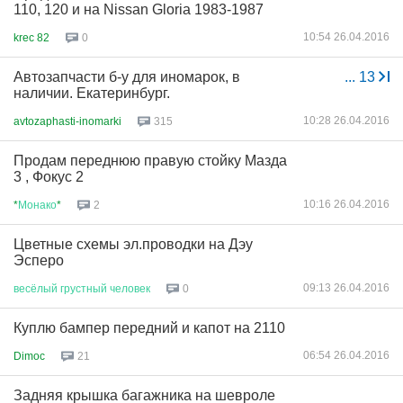
110, 120 и на Nissan Gloria 1983-1987
10:54 26.04.2016
krec 82
0
Автозапчасти б-у для иномарок, в
...
13
наличии. Екатеринбург.
10:28 26.04.2016
avtozaphasti-inomarki
315
Продам переднюю правую стойку Мазда
3 , Фокус 2
10:16 26.04.2016
*
Монако
*
2
Цветные схемы эл.проводки на Дэу
Эсперо
09:13 26.04.2016
весёлый
грустный
человек
0
Куплю бампер передний и капот на 2110
06:54 26.04.2016
Dimoc
21
Задняя крышка багажника на шевроле