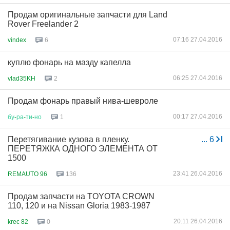
Продам оригинальные запчасти для Land
Rover Freelander 2
07:16 27.04.2016
vindex
6
куплю фонарь на мазду капелла
06:25 27.04.2016
vlad35KH
2
Продам фонарь правый нива-шевроле
00:17 27.04.2016
бу
-
ра
-
ти
-
но
1
Перетягивание кузова в пленку.
...
6
ПЕРЕТЯЖКА ОДНОГО ЭЛЕМЕНТА ОТ
1500
23:41 26.04.2016
REMAUTO 96
136
Продам запчасти на TOYOTA CROWN
110, 120 и на Nissan Gloria 1983-1987
20:11 26.04.2016
krec 82
0