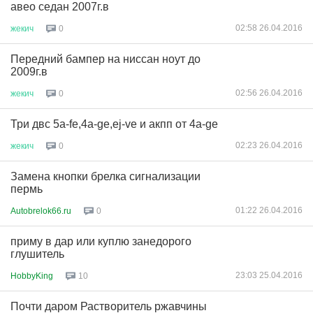
авео седан 2007г.в
02:58 26.04.2016
жекич
0
Передний бампер на ниссан ноут до
2009г.в
02:56 26.04.2016
жекич
0
Три двс 5a-fe,4a-ge,ej-ve и акпп от 4a-ge
02:23 26.04.2016
жекич
0
Замена кнопки брелка сигнализации
пермь
01:22 26.04.2016
Autobrelok66.ru
0
приму в дар или куплю занедорого
глушитель
23:03 25.04.2016
HobbyKing
10
Почти даром Растворитель ржавчины