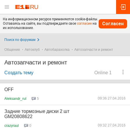
На информационном ресурсе применяются cookie-файлы.
Согласен
Оставаясь на сайте, вы подтверждаете свое
согласие
на
их использование.
Поиск по форумам
Общение
Автоклуб
Автобарахолка
Автозапчасти и ремонт
Автозапчасти и ремонт
Создать тему
Online 1
OFF
09:36 27.04.2016
Aleksandr_rul
5
Задние тормозные диски 2 шт
GM20808622
09:32 27.04.2016
crazyraul
0