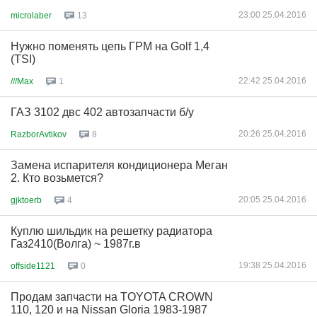
23:00 25.04.2016
microlaber
13
Нужно поменять цепь ГРМ на Golf 1,4
(TSI)
22:42 25.04.2016
///Max
1
ГАЗ 3102 двс 402 автозапчасти б/у
20:26 25.04.2016
RazborAvtikov
8
Замена испарителя кондиционера Меган
2. Кто возьмется?
20:05 25.04.2016
gjktoerb
4
Куплю шильдик на решетку радиатора
Газ2410(Волга) ~ 1987г.в
19:38 25.04.2016
offside1121
0
Продам запчасти на TOYOTA CROWN
110, 120 и на Nissan Gloria 1983-1987