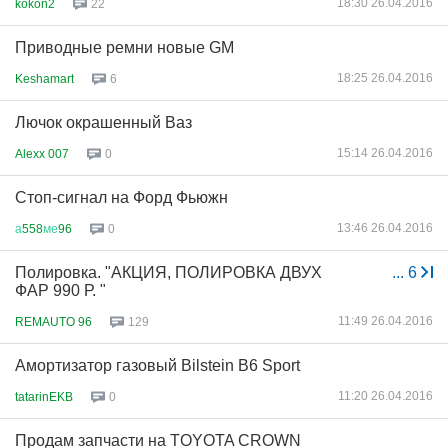
18:30 26.04.2016
kokon2
22
Приводные ремни новые GM
18:25 26.04.2016
Keshamart
6
Лючок окрашенный Ваз
15:14 26.04.2016
Alexx 007
0
Стоп-сигнал на Форд Фьюжн
13:46 26.04.2016
а
558
ме
96
0
Полировка. "АКЦИЯ, ПОЛИРОВКА ДВУХ
...
6
ФАР 990 Р. "
11:49 26.04.2016
REMAUTO 96
129
Амортизатор газовый Bilstein B6 Sport
11:20 26.04.2016
tatarinEKB
0
Продам запчасти на TOYOTA CROWN