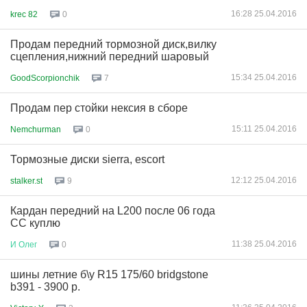
16:28 25.04.2016
krec 82
0
Продам передний тормозной диск,вилку
сцепления,нижний передний шаровый
15:34 25.04.2016
GoodScorpionchik
7
Продам пер стойки нексия в сборе
15:11 25.04.2016
Nemchurman
0
Тормозные диски sierra, escort
12:12 25.04.2016
stalker.st
9
Кардан передний на L200 после 06 года
СС куплю
11:38 25.04.2016
И
Олег
0
шины летние б\у R15 175/60 bridgstone
b391 - 3900 p.