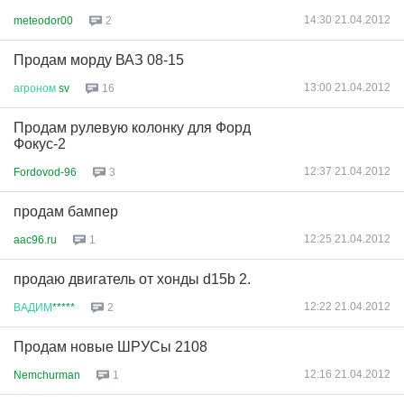
14:30 21.04.2012
meteodor00
2
Продам морду ВАЗ 08-15
13:00 21.04.2012
агроном
sv
16
Продам рулевую колонку для Форд
Фокус-2
12:37 21.04.2012
Fordovod-96
3
продам бампер
12:25 21.04.2012
aac96.ru
1
продаю двигатель от хонды d15b 2.
12:22 21.04.2012
ВАДИМ
*****
2
Продам новые ШРУСы 2108
12:16 21.04.2012
Nemchurman
1