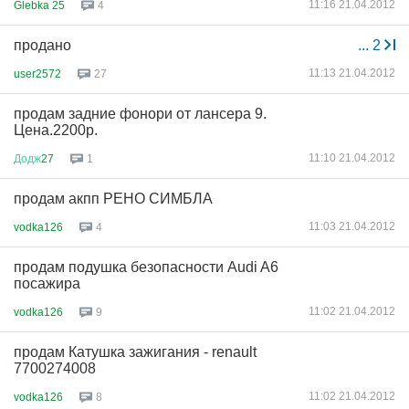
11:16 21.04.2012
Glebka 25
4
продано
...
2
11:13 21.04.2012
user2572
27
продам задние фонори от лансера 9.
Цена.2200p.
11:10 21.04.2012
Додж
27
1
продам акпп РЕНО СИМБЛА
11:03 21.04.2012
vodka126
4
продам подушка безопасности Audi A6
посажира
11:02 21.04.2012
vodka126
9
продам Катушка зажигания - renault
7700274008
11:02 21.04.2012
vodka126
8