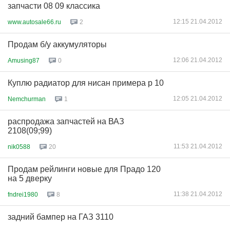
запчасти 08 09 классика
12:15 21.04.2012
www.autosale66.ru
2
Продам б/у аккумуляторы
12:06 21.04.2012
Amusing87
0
Куплю радиатор для нисан примера р 10
12:05 21.04.2012
Nemchurman
1
распродажа запчастей на ВАЗ
2108(09;99)
11:53 21.04.2012
nik0588
20
Продам рейлинги новые для Прадо 120
на 5 дверку
11:38 21.04.2012
fndrei1980
8
задний бампер на ГАЗ 3110