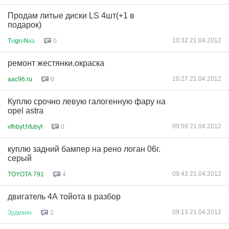
Продам литые диски LS 4шт(+1 в
подарок)
10:32 21.04.2012
T
и
gr
е
N
ка
0
ремонт жестянки.окраска
10:27 21.04.2012
aac96.ru
0
Куплю срочно левую галогенную фару на
opel astra
09:59 21.04.2012
vfhbyf,hfubyf
0
куплю задний бампер на рено логан 06г.
серый
09:43 21.04.2012
TOYOTA 791
4
двигатель 4А тойота в разбор
09:13 21.04.2012
Зудихин
2