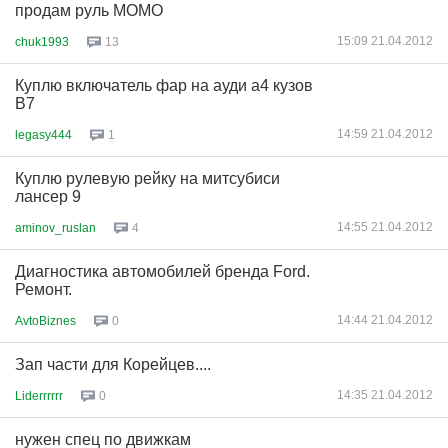
продам руль MOMO
15:09 21.04.2012
chuk1993
13
Куплю включатель фар на ауди а4 кузов
В7
14:59 21.04.2012
legasy444
1
Куплю рулевую рейку на митсубиси
лансер 9
14:55 21.04.2012
aminov_ruslan
4
Диагностика автомобилей бренда Ford.
Ремонт.
14:44 21.04.2012
AvtoBiznes
0
Зап части для Корейцев....
14:35 21.04.2012
Liderrrrrr
0
нужен спец по движкам