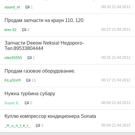
00:33 21.04.2012
sound_nt
1
Продам запчасти на краун 110, 120
00:27 21.04.2012
krec 82
0
Запчасти Deeow Neksia! Недорого-
Тел.89533804444
00:25 21.04.2012
niko55555
1
Продам газовое оборудование.
00:17 21.04.2012
FiLaToV!!!
15
Нужна турбина субару
00:04 21.04.2012
Борис
Б
.
0
Куплю компрессор кондиционера Sonata
00:04 21.04.2012
_H_u_n_t_e_r_
3