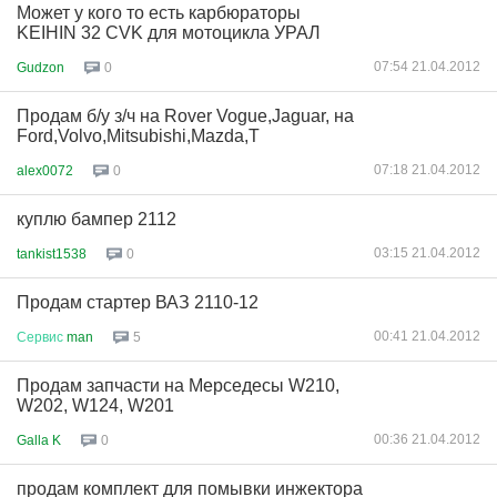
Может у кого то есть карбюраторы
KEIHIN 32 CVK для мотоцикла УРАЛ
07:54 21.04.2012
Gudzon
0
Продам б/у з/ч на Rover Vogue,Jaguar, на
Ford,Volvo,Mitsubishi,Mazda,T
07:18 21.04.2012
alex0072
0
куплю бампер 2112
03:15 21.04.2012
tankist1538
0
Продам стартер ВАЗ 2110-12
00:41 21.04.2012
Сервис
man
5
Продам запчасти на Мерседесы W210,
W202, W124, W201
00:36 21.04.2012
Galla K
0
продам комплект для помывки инжектора