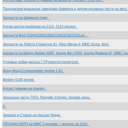
кто поставит ксенон в туманки на акцента, срочно!!! СЕЙЧАС
Предлагаем крашеные заводские бампера и другие кузовные части на авт
Запчасти на Шевроле Ниву
Куплю щиток приборов на 2114, 2110 срочно
Запчасти ВАЗ 2104/2108/2109/2110/2114/2115/Lan...
Запчасти на Тойота Спринтер 91, Рено Меган II, ММС Кольт, ВАЗ
запчасти на Шкоду Фабия 2005, Хонда Фит 2005, Хонда Домани 97, ММС Г
Рулевые рейки,насосы ГУР,электроусилители
Форд Фокус2:поршневая группа 1.6л
Bilstein 5100 куплю
Куплю туманки на приору
Запасные части ТАТА. Продам. Срочно. Низкие цены
0
Зеркало и Стекло на Ниссан Тиида
ПРОДАМ АКПП на ММС Саризма, + железо на 2101