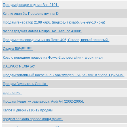
Продам фонари задние Ваз-2101
Куплю один б\у Поршень группы D
Продам генератор 2108 карб. (подходит к карб. 8-9-99-10 - ока)
газоразрядная лампа Philips D4S XenEco 4300к
Продам стеклоподъемник на Пежо 406, Citroen, рестайлинговый
Скидка 50%!!!!!!!!!!!
Крыло переднее правое на Фокус-2 до рестайлинга оригинал
DAEWOO NEXIA Б/У
Продам топливный насос Audi / Volkswagen FSI (бензин) в сборе. Оригина
Продам Глушитель Corolla
сцепление
Продам. Решетку радиатора. Audi A4 (2002-2005).
Капот и двери 2110-12 продам
продам зеркало правое форд фокус