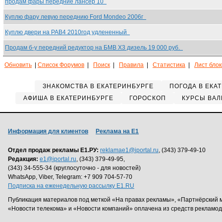
продам фары передние лансер 10
Куплю фару левую переднию Ford Mondeo 2006г
Куплю двери на РАВ4 2010год удлененный
Продам б-у передний редуктор на БМВ Х3 дизель 19 000 руб.
Обновить
|
Список Форумов
|
Поиск
|
Правила
|
Статистика
|
Лист бло
ЗНАКОМСТВА В ЕКАТЕРИНБУРГЕ
ПОГОДА В ЕКА
АФИША В ЕКАТЕРИНБУРГЕ
ГОРОСКОП
КУРСЫ ВАЛ
Информация для клиентов
Реклама на Е1
Отдел продаж рекламы Е1.РУ:
reklamae1@iportal.ru
, (343) 379-49-10
Редакция:
e1@iportal.ru
, (343) 379-49-95,
(343) 34-555-34 (круглосуточно - для новостей)
WhatsApp, Viber, Telegram: +7 909 704-57-70
Подписка на еженедельную рассылку E1.RU
Публикация материалов под меткой «На правах рекламы», «Партнёрский 
«Новости телекома» и «Новости компаний» оплачена из средств рекламо