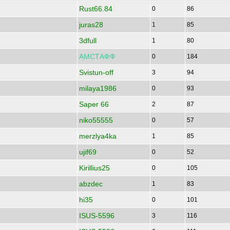
Rust66.84
0
86
juras28
1
85
3dfull
1
80
АМСТАФФ
0
184
Svistun-off
3
94
milaya1986
0
93
Saper 66
2
87
niko55555
0
57
merzlya4ka
1
85
ujif69
0
52
Kirillius25
0
105
abzdec
1
83
hi35
0
101
ISUS-5596
3
116