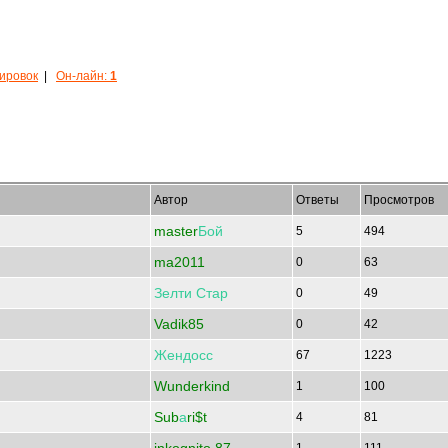
кировок
|
Он-лайн:
1
Автор
Ответы
Просмотров
master
Бой
5
494
ma2011
0
63
Зелти
Стар
0
49
Vadik85
0
42
Жендосс
67
1223
Wunderkind
1
100
Sub
а
ri$t
4
81