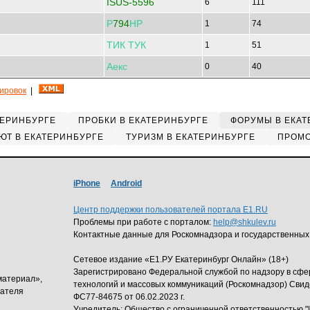
ISUS-5596
6
111
Р
794
НР
1
74
ТИК
ТУК
1
51
Аекс
0
40
кировок
|
ТЕРИНБУРГЕ
ПРОБКИ В ЕКАТЕРИНБУРГЕ
ФОРУМЫ В ЕКАТ
ЮТ В ЕКАТЕРИНБУРГЕ
ТУРИЗМ В ЕКАТЕРИНБУРГЕ
ПРОМО
iPhone
Android
Центр поддержки пользователей портала E1.RU
Проблемы при работе с порталом:
help@shkulev.ru
Контактные данные для Роскомнадзора и государственных
Сетевое издание «Е1.РУ Екатеринбург Онлайн» (18+)
Зарегистрировано Федеральной службой по надзору в сф
материал»,
технологий и массовых коммуникаций (Роскомнадзор) Свид
дателя
ФС77-84675 от 06.02.2023 г.
Учредитель: Общество с ограниченной ответственность