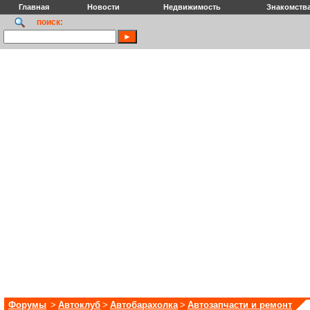
Главная
Новости
Недвижимость
Знакомств
поиск:
Форумы
>
Автоклуб
>
Автобарахолка
>
Автозапчасти и ремонт