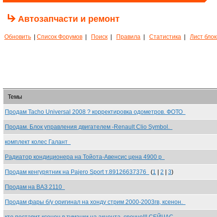
Автозапчасти и ремонт
Обновить
|
Список Форумов
|
Поиск
|
Правила
|
Статистика
|
Лист бло
Темы
Продам Tacho Universal 2008 ? корректировка одометров. ФОТО
Продам. Блок управления двигателем -Renault Clio Symbol.
комплект колес Галант
Радиатор кондиционера на Тойота-Авенсис цена 4900 р
Продам кенгурятник на Pajero Sport т.89126637376
(
1
|
2
|
3
)
Продам на ВАЗ 2110
Продам фары б/у оригинал на хонду стрим 2000-2003гв, ксенон.