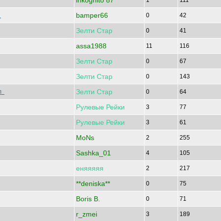
inkognito 87
1
111
bamper66
о
0
42
Зелти
Стар
0
41
assa1988
11
116
Зелти
Стар
0
67
Зелти
Стар
0
143
Зелти
Стар
ал
0
64
Рулевые
Рейки
3
77
Рулевые
Рейки
3
61
MoNs
2
255
Sashka_01
4
105
еняяяяя
2
217
**deniska**
0
75
Boris B.
0
71
r_zmei
3
189