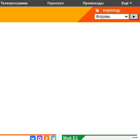
Телепрограмма
Гороскоп
Промокоды
Ещё
переход:
Мой E1