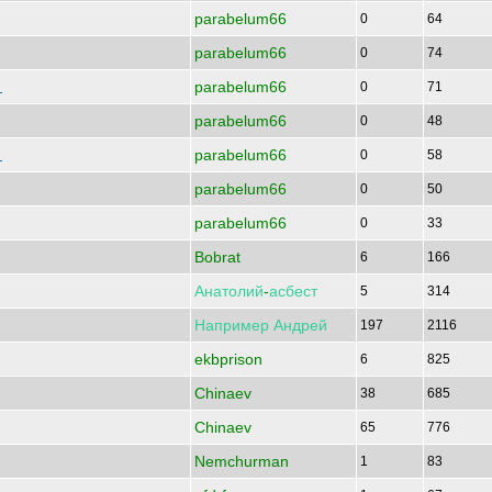
parabelum66
0
64
parabelum66
0
74
parabelum66
а
0
71
parabelum66
0
48
parabelum66
к
0
58
parabelum66
0
50
parabelum66
0
33
Bobrat
6
166
Анатолий
-
асбест
5
314
Например
Андрей
197
2116
ekbprison
6
825
Chinaev
38
685
Chinaev
65
776
Nemchurman
1
83