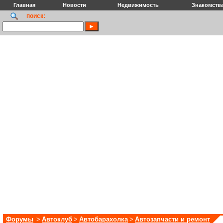
Главная
Новости
Недвижимость
Знакомств
поиск:
Форумы
>
Автоклуб
>
Автобарахолка
>
Автозапчасти и ремонт