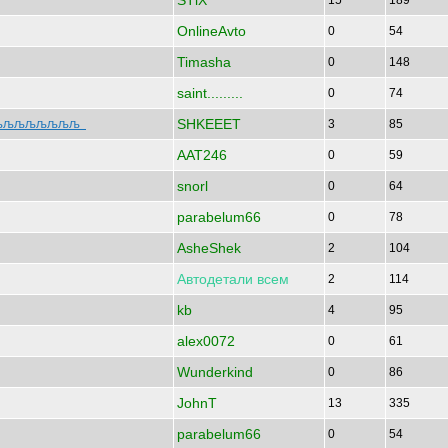
STlX
15
189
OnlineAvto
0
54
Timasha
0
148
saint.........
0
74
SHKEEET
љљљљљљљљљљљљ
3
85
AAT246
0
59
snorl
0
64
parabelum66
0
78
AsheShek
2
104
Автодетали
всем
2
114
kb
4
95
alex0072
0
61
Wunderkind
0
86
JohnT
13
335
parabelum66
0
54