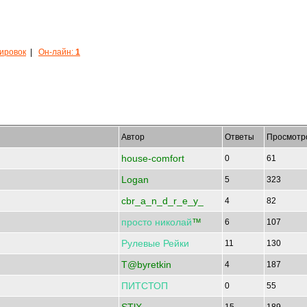
кировок
|
Он-лайн:
1
Автор
Ответы
Просмотр
house-comfort
0
61
Logan
5
323
cbr_a_n_d_r_e_y_
4
82
просто
николай
™
6
107
Рулевые
Рейки
11
130
T@byretkin
4
187
ПИТСТОП
0
55