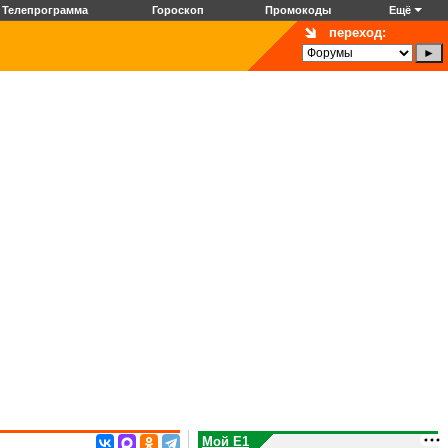
Телепрограмма
Гороскоп
Промокоды
Ещё
переход:
Мой E1