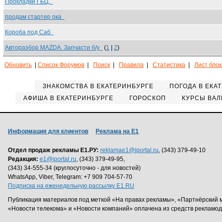
Прокладки ГБЦ.
продам стартер ока
Короба под Саб
Авторазбор MAZDA. Запчасти б/у
(
1
|
2
)
Обновить
|
Список Форумов
|
Поиск
|
Правила
|
Статистика
|
Лист бло
ЗНАКОМСТВА В ЕКАТЕРИНБУРГЕ
ПОГОДА В ЕКА
АФИША В ЕКАТЕРИНБУРГЕ
ГОРОСКОП
КУРСЫ ВАЛ
Информация для клиентов
Реклама на Е1
Отдел продаж рекламы Е1.РУ:
reklamae1@iportal.ru
, (343) 379-49-10
Редакция:
e1@iportal.ru
, (343) 379-49-95,
(343) 34-555-34 (круглосуточно - для новостей)
WhatsApp, Viber, Telegram: +7 909 704-57-70
Подписка на еженедельную рассылку E1.RU
Публикация материалов под меткой «На правах рекламы», «Партнёрский 
«Новости телекома» и «Новости компаний» оплачена из средств рекламо