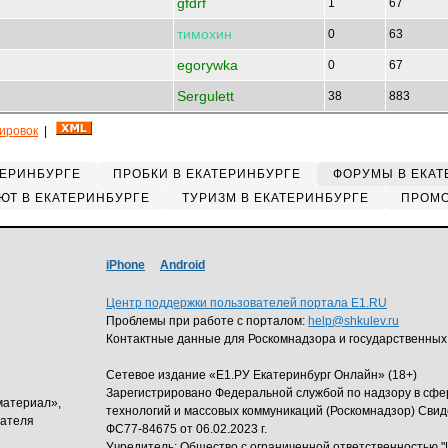
gfdrf
1
67
тимохин
0
63
egorywka
0
67
Sergulett
38
883
кировок
|
ТЕРИНБУРГЕ
ПРОБКИ В ЕКАТЕРИНБУРГЕ
ФОРУМЫ В ЕКАТ
ЮТ В ЕКАТЕРИНБУРГЕ
ТУРИЗМ В ЕКАТЕРИНБУРГЕ
ПРОМО
iPhone
Android
Центр поддержки пользователей портала E1.RU
Проблемы при работе с порталом:
help@shkulev.ru
Контактные данные для Роскомнадзора и государственных
Сетевое издание «Е1.РУ Екатеринбург Онлайн» (18+)
Зарегистрировано Федеральной службой по надзору в сф
материал»,
технологий и массовых коммуникаций (Роскомнадзор) Свид
дателя
ФС77-84675 от 06.02.2023 г.
Учредитель: Общество с ограниченной ответственность