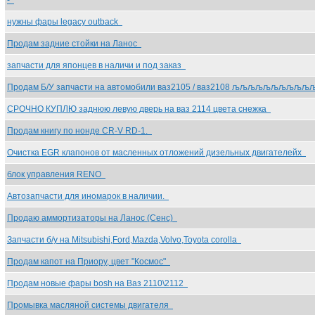
-
нужны фары legacy outback
Продам задние стойки на Ланос
запчасти для японцев в наличи и под заказ
Продам Б/У запчасти на автомобили ваз2105 / ваз2108 љљљљљљ
СРОЧНО КУПЛЮ заднюю левую дверь на ваз 2114 цвета снежка
Продам книгу по нонде CR-V RD-1.
Очистка EGR клапонов от масленных отложений дизельных двигателейх
блок управления RENO
Автозапчасти для иномарок в наличии.
Продаю аммортизаторы на Ланос (Сенс)
Запчасти б/у на Mitsubishi,Ford,Mazda,Volvo,Toyota corolla
Продам капот на Приору, цвет "Космос"
Продам новые фары bosh на Ваз 2110\2112
Промывка масляной системы двигателя