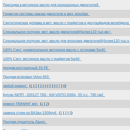
Присадка в моторное масло для изношенных двигателей
Герметик системы смазки двигателя и мех. коробки
Синтетическая добавка в мот. масло с графитом и десульфидом молебден
Специальное полусин. мот. масло двигателей(болие120 тыс.км.)
Специальное полусин. мот. масло для японских двигателей(болие120 тыс.
100% Синт. универсальное моторное масло с эстерами 5w40
100% Синт. моторное масло с графитом 5w40
продам контрактный 3S-FE
Продам коленвал Volvo 850
любой ремонт
(
1
|
2
|
3
|
4
|
5
|
6
|
7
|
8
)
Куплю АКПП - 200127 78G - KIA VISTO 2000г., 55 л.с., 790 см2
ремонт,ТЮНИНГ кпп
(
1
|
2
)
замена стоек на ВАЗах-1500руб
(
1
|
2
|
3
)
Продам глушитель Ланос