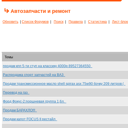
Автозапчасти и ремонт
Обновить
|
Список Форумов
|
Поиск
|
Правила
|
Статистика
|
Лист бло
Темы
продам кпп 5-ти ступ на классику 4000р 89527364550
Распродажа спорт запчастей на ВАЗ
Продам трансмиссионное масло shell spirax asx 75w90 бочку 209 литров (
Перевод на газ
Форд Фокус-2:поршневая группа 1,6л.
Продам БАРАХЛО!!!
Продам капот FOCUS II рестайл