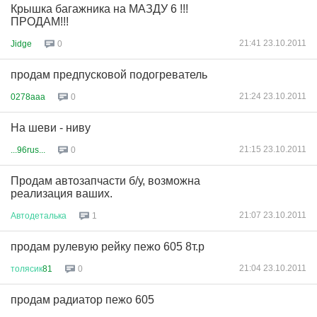
Крышка багажника на МАЗДУ 6 !!!
ПРОДАМ!!!
21:41 23.10.2011
Jidge
0
продам предпусковой подогреватель
21:24 23.10.2011
0278aaa
0
На шеви - ниву
21:15 23.10.2011
...96rus...
0
Продам автозапчасти б/у, возможна
реализация ваших.
21:07 23.10.2011
Автодеталька
1
продам рулевую рейку пежо 605 8т.р
21:04 23.10.2011
толясик
81
0
продам радиатор пежо 605