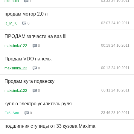
03:32 24.10.2011
eko-auto
1
продам мотор 2,0 л
03:07 24.10.2011
R_M_K
0
ПРОДАМ запчасти на ваз !!!!
00:19 24.10.2011
maksimka122
0
Продам VDO панель.
00:13 24.10.2011
maksimka122
0
Продам вуга подвеску!
00:11 24.10.2011
maksimka122
0
куплю электро усилитель руля
23:46 23.10.2011
Екб
-
Аиа
0
подшипник ступицы от 33 кузова Maxima