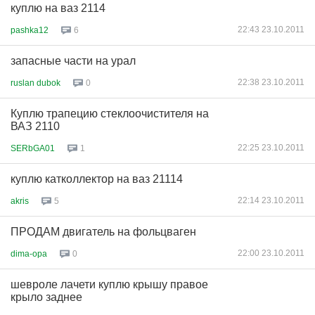
куплю на ваз 2114
22:43 23.10.2011
pashka12
6
запасные части на урал
22:38 23.10.2011
ruslan dubok
0
Куплю трапецию стеклоочистителя на
ВАЗ 2110
22:25 23.10.2011
SERbGA01
1
куплю катколлектор на ваз 21114
22:14 23.10.2011
akris
5
ПРОДАМ двигатель на фольцваген
22:00 23.10.2011
dima-opa
0
шевроле лачети куплю крышу правое
крыло заднее