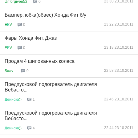
23:30 23.10.2011
Unforgiven52
0
Бампер, юбка(обвес) Хонда Фит б/у
23:22 23.10.2011
E
Е
V
0
Фары Хонда Фит, Джаз
23:18 23.10.2011
E
Е
V
0
Продам 4 шипованных колеса
22:58 23.10.2011
Saav_
0
Предпусковой подогреватель двигателя
Вебасто...
22:46 23.10.2011
Дениска
))
1
Предпусковой подогреватель двигателя
Вебасто...
22:44 23.10.2011
Дениска
))
4