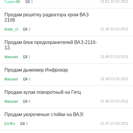
21:51 23.10.2011
Гудвин
96
0
Продам решётку радиатора хром ВАЗ
2106
21:49 23.10.2011
Instin_ct
0
Продам блок предохранителей ВАЗ-2110-
12.
21:49 23.10.2011
Marunet
2
Продам дымомер Инфрокар
21:49 23.10.2011
Marunet
8
Продаю кулак поворотный на Гетц
21:49 23.10.2011
Marunet
8
Продам укороченые стойки на ВАЗ!
21:47 23.10.2011
E3.RU
8