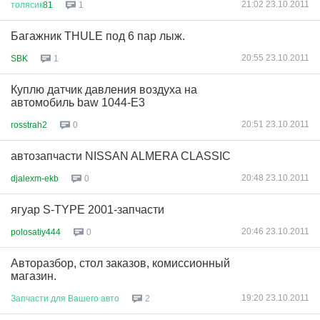
21:02 23.10.2011
толясик
81
1
Багажник THULE под 6 пар лыж.
20:55 23.10.2011
SBK
1
Куплю датчик давления воздуха на
автомобиль baw 1044-E3
20:51 23.10.2011
rosstrah2
0
автозапчасти NISSAN ALMERA CLASSIC
20:48 23.10.2011
djalexm-ekb
0
ягуар S-TYPE 2001-запчасти
20:46 23.10.2011
polosatiy444
0
Авторазбор, стол заказов, комиссионный
магазин.
19:20 23.10.2011
Запчасти
для
Вашего
авто
2