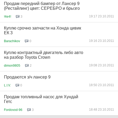
Продам передний бампер от Лансер 9
(Рестайлинг) цвет: СЕРЕБРО и брызго
19:17 23.10.2011
!4e4!
3
Куплю срочно запчасти на Хонда цивик
ЕК 3
19:16 23.10.2011
Barachikov
0
Куплю контрактный двигатель либо авто
на разбор Toyota Crown
19:08 23.10.2011
dimon9805
2
Продаются з/ч лансер 9
18:50 23.10.2011
L.I.V.
0
Продам топливный насос для Хундай
Гетс
18:48 23.10.2011
Fordovod-96
3