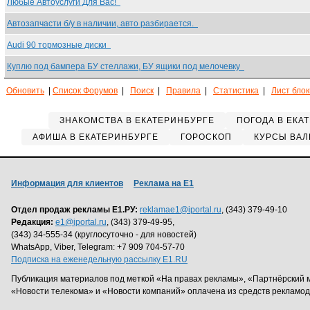
Любые Автоуслуги Для Вас!
Автозапчасти б/у в наличии, авто разбирается.
Audi 90 тормозные диски
Куплю под бампера БУ стеллажи, БУ ящики под мелочевку
Обновить
|
Список Форумов
|
Поиск
|
Правила
|
Статистика
|
Лист бло
ЗНАКОМСТВА В ЕКАТЕРИНБУРГЕ
ПОГОДА В ЕКА
АФИША В ЕКАТЕРИНБУРГЕ
ГОРОСКОП
КУРСЫ ВАЛ
Информация для клиентов
Реклама на Е1
Отдел продаж рекламы Е1.РУ:
reklamae1@iportal.ru
, (343) 379-49-10
Редакция:
e1@iportal.ru
, (343) 379-49-95,
(343) 34-555-34 (круглосуточно - для новостей)
WhatsApp, Viber, Telegram: +7 909 704-57-70
Подписка на еженедельную рассылку E1.RU
Публикация материалов под меткой «На правах рекламы», «Партнёрский 
«Новости телекома» и «Новости компаний» оплачена из средств рекламо