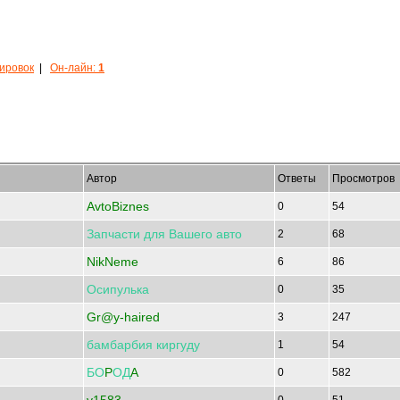
кировок
|
Он-лайн:
1
Автор
Ответы
Просмотров
AvtoBiznes
0
54
Запчасти
для
Вашего
авто
2
68
NikNeme
6
86
Осипулька
0
35
Gr@y-haired
3
247
бамбарбия
киргуду
1
54
БО
P
ОД
A
0
582