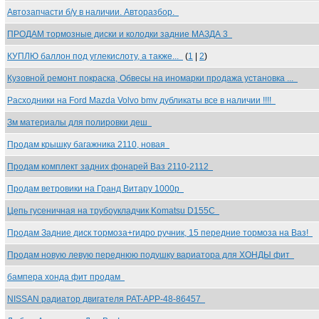
Автозапчасти б/у в наличии. Авторазбор.
ПРОДАМ тормозные диски и колодки задние МАЗДА 3
КУПЛЮ баллон под углекислоту, а также...
(
1
|
2
)
Кузовной ремонт покраска, Обвесы на иномарки продажа установка ...
Расходники на Ford Mazda Volvo bmv дубликаты все в наличии !!!!
Зм материалы для полировки деш
Продам крышку багажника 2110, новая
Продам комплект задних фонарей Ваз 2110-2112
Продам ветровики на Гранд Витару 1000р
Цепь гусеничная на трубоукладчик Komatsu D155C
Продам Задние диск тормоза+гидро ручник, 15 передние тормоза на Ваз!
Продам новую левую переднюю подушку вариатора для ХОНДЫ фит
бампера хонда фит продам
NISSAN радиатор двигателя PAT-APP-48-86457