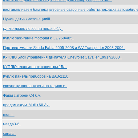
Куплю переднюю панель (телевизор) на субару ипреза 2005
востанавливаем бампера,кузовные сварочные работы,покраска автомоби
Нужен датчик детонации!!!
куплю крыло левое на нексию б/у
Куплю зажигание motoplat k CZ 250/485
Противотуманки Skodа Fabia 2005-2008 и WV Transporter 2003-2006
КУПЛЮ Блок управления двигателя!Chevrolet Cavalier 1991 v2000
КУПЛЮ пластиковые канистры 15л
Куплю панель приборов на ВАЗ-2110
срочно куплю запчасти на карина е
Фары ситроен С4 б.у.
продам аккум. Mutlu 60 Ач
merin
мазда3-6
sonata