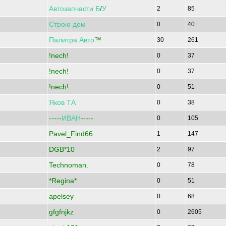
Автозапчасти
Б
/
У
2
85
Строю
дом
0
40
Палитра
Авто
™
30
261
!nech!
0
37
!nech!
0
37
!nech!
0
51
Яков
ТА
0
38
-----
ИВАН
-----
0
105
Pavel_Find66
1
147
DGB*10
2
97
Technoman.
0
78
*Regina*
0
51
apelsey
0
68
gfgfnjkz
0
2605