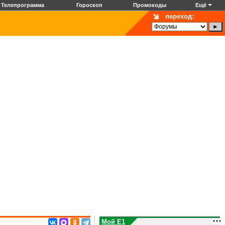
Телепрограмма
Гороскоп
Промокоды
Ещё
переход:
Мой E1