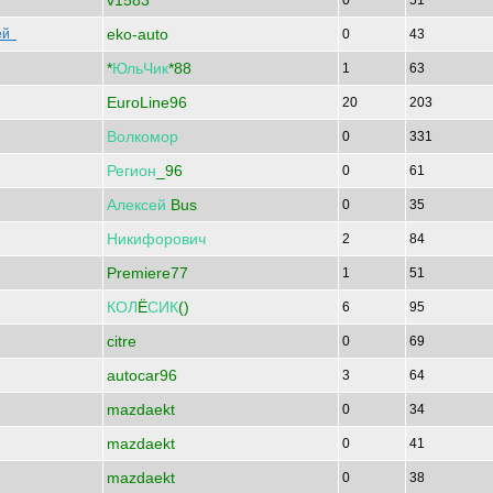
v1583
0
51
eko-auto
лей
0
43
*
ЮльЧик
*88
1
63
EuroLine96
20
203
Волкомор
0
331
Регион
_96
0
61
Алексей
Bus
0
35
Никифорович
2
84
Premiere77
1
51
КОЛ
Ё
СИК
()
6
95
citre
0
69
autocar96
3
64
mazdaekt
0
34
mazdaekt
0
41
mazdaekt
0
38