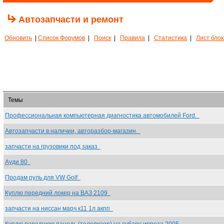
Автозапчасти и ремонт
Обновить
|
Список Форумов
|
Поиск
|
Правила
|
Статистика
|
Лист бло
Темы
Профессиональная компьютерная диагностика автомобилей Ford.
Автозапчасти в наличии, авторазбор-магазин.
запчасти на грузовики под заказ
Ауди 80
Продам руль для VW Golf
Куплю передний локер на ВАЗ 2109
запчасти на ниссан марч к11 1л акпп