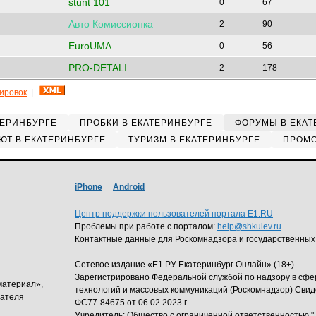
stunt 101
0
67
Авто
Комиссионка
2
90
EuroUMA
0
56
PRO-DETALI
2
178
кировок
|
ТЕРИНБУРГЕ
ПРОБКИ В ЕКАТЕРИНБУРГЕ
ФОРУМЫ В ЕКАТ
ЮТ В ЕКАТЕРИНБУРГЕ
ТУРИЗМ В ЕКАТЕРИНБУРГЕ
ПРОМО
iPhone
Android
Центр поддержки пользователей портала E1.RU
Проблемы при работе с порталом:
help@shkulev.ru
Контактные данные для Роскомнадзора и государственных
Сетевое издание «Е1.РУ Екатеринбург Онлайн» (18+)
Зарегистрировано Федеральной службой по надзору в сф
материал»,
технологий и массовых коммуникаций (Роскомнадзор) Свид
дателя
ФС77-84675 от 06.02.2023 г.
Учредитель: Общество с ограниченной ответственность