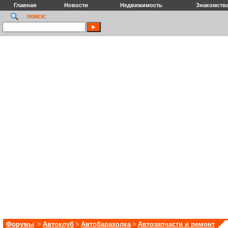
Главная
Новости
Недвижимость
Знакомств
поиск:
Форумы
>
Автоклуб
>
Автобарахолка
>
Автозапчасти и ремонт