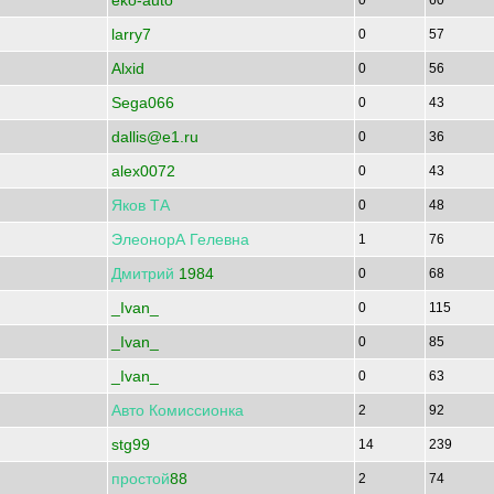
eko-auto
0
60
larry7
0
57
Alxid
0
56
Sega066
0
43
dallis@e1.ru
0
36
alex0072
0
43
Яков
ТА
0
48
ЭлеонорА
Гелевна
1
76
Дмитрий
1984
0
68
_Ivan_
0
115
_Ivan_
0
85
_Ivan_
0
63
Авто
Комиссионка
2
92
stg99
14
239
простой
88
2
74