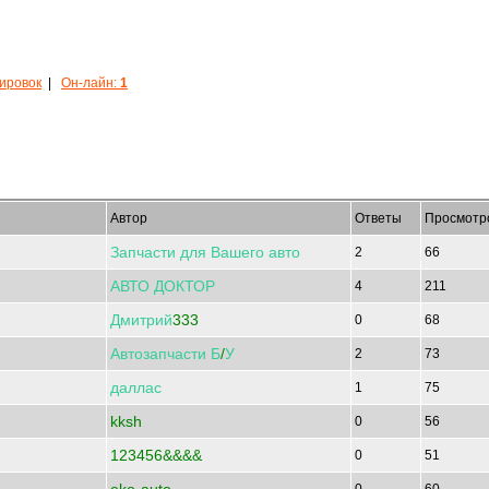
кировок
|
Он-лайн:
1
Автор
Ответы
Просмотр
Запчасти
для
Вашего
авто
2
66
АВТО
ДОКТОР
4
211
Дмитрий
333
0
68
Автозапчасти
Б
/
У
2
73
даллас
1
75
kksh
0
56
123456&&&&
0
51