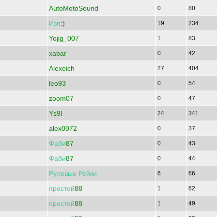
AutoMotoSound
0
80
Изя
:)
19
234
Yojig_007
1
83
xabar
0
42
Alexeich
27
404
leo93
0
54
zoom07
0
47
Ys9l
24
341
alex0072
0
37
Фаби
87
0
43
Фаби
87
0
44
Рулевые
Рейки
6
66
простой
88
1
62
простой
88
1
49