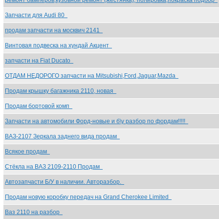
ремонт бамперов,кузовной ремонт (жестянка), полировка,покраска подбор
Запчасти для Audi 80
продам запчасти на москвич 2141
Винтовая подвеска на хундай Акцент
запчасти на Fiat Ducato
ОТДАМ НЕДОРОГО запчасти на Mitsubishi,Ford,Jaguar,Mazda
Продам крышку багажника 2110, новая
Продам бортовой комп
Запчасти на автомобили Форд-новые и б\у разбор по фордам!!!!!
ВАЗ-2107 Зеркала заднего вида продам
Всякое продам
Стёкла на ВАЗ 2109-2110 Продам
Автозапчасти Б/У в наличии. Авторазбор.
Продам новую коробку передач на Grand Cherokee Limited
Ваз 2110 на разбор