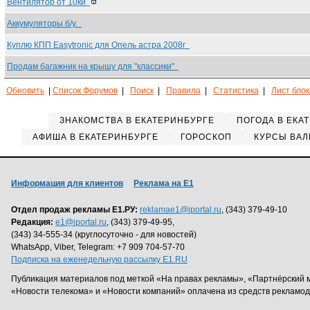
Вентилятор от 10ки
Аккумуляторы б/у.
Куплю КПП Easytronic для Опель астра 2008г
Продам багажник на крышу для "классики"
Обновить
|
Список Форумов
|
Поиск
|
Правила
|
Статистика
|
Лист бло
ЗНАКОМСТВА В ЕКАТЕРИНБУРГЕ
ПОГОДА В ЕКА
АФИША В ЕКАТЕРИНБУРГЕ
ГОРОСКОП
КУРСЫ ВАЛ
Информация для клиентов
Реклама на Е1
Отдел продаж рекламы Е1.РУ:
reklamae1@iportal.ru
, (343) 379-49-10
Редакция:
e1@iportal.ru
, (343) 379-49-95,
(343) 34-555-34 (круглосуточно - для новостей)
WhatsApp, Viber, Telegram: +7 909 704-57-70
Подписка на еженедельную рассылку E1.RU
Публикация материалов под меткой «На правах рекламы», «Партнёрский 
«Новости телекома» и «Новости компаний» оплачена из средств рекламо