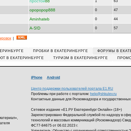
простой
88
1
63
opopopop888
0
47
Aminhateb
0
44
A-S!D
0
57
кировок
|
ТЕРИНБУРГЕ
ПРОБКИ В ЕКАТЕРИНБУРГЕ
ФОРУМЫ В ЕКАТ
ЮТ В ЕКАТЕРИНБУРГЕ
ТУРИЗМ В ЕКАТЕРИНБУРГЕ
ПРОМО
iPhone
Android
Центр поддержки пользователей портала E1.RU
Проблемы при работе с порталом:
help@shkulev.ru
Контактные данные для Роскомнадзора и государственных
Сетевое издание «Е1.РУ Екатеринбург Онлайн» (18+)
Зарегистрировано Федеральной службой по надзору в сф
материал»,
технологий и массовых коммуникаций (Роскомнадзор) Свид
дателя
ФС77-84675 от 06.02.2023 г.
Учредитель: Общество с ограниченной ответственность