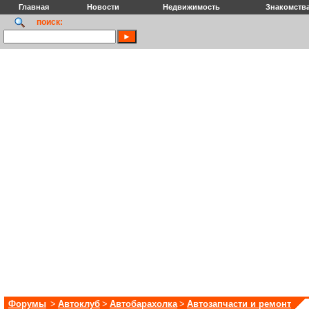
Главная
Новости
Недвижимость
Знакомств
поиск:
Форумы
>
Автоклуб
>
Автобарахолка
>
Автозапчасти и ремонт