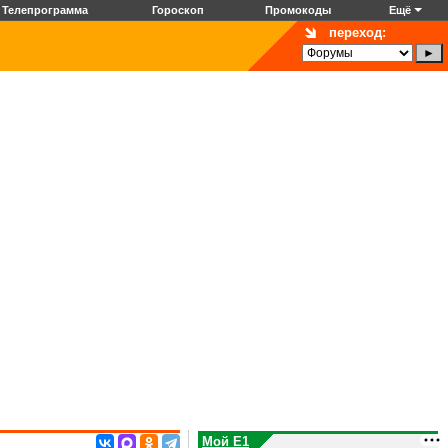
Телепрограмма
Гороскоп
Промокоды
Ещё
переход:
Мой E1