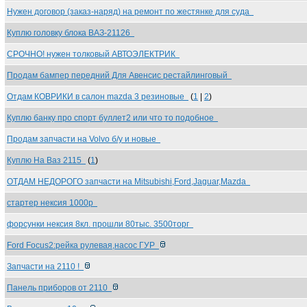
Нужен договор (заказ-наряд) на ремонт по жестянке для суда
Куплю головку блока ВАЗ-21126
СРОЧНО! нужен толковый АВТОЭЛЕКТРИК
Продам бампер передний Для Авенсис рестайлинговый
Отдам КОВРИКИ в салон mazda 3 резиновые
(
1
|
2
)
Куплю банку про спорт буллет2 или что то подобное
Продам запчасти на Volvo б/у и новые
Куплю На Ваз 2115
(
1
)
ОТДАМ НЕДОРОГО запчасти на Mitsubishi,Ford,Jaguar,Mazda
стартер нексия 1000р
форсунки нексия 8кл. прошли 80тыс. 3500торг
Ford Focus2:рейка рулевая,насос ГУР
Запчасти на 2110 !
Панель приборов от 2110