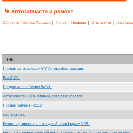
Автозапчасти и ремонт
Обновить
|
Список Форумов
|
Поиск
|
Правила
|
Статистика
|
Лист бло
Темы
Продам автозапчасти Б/У. Авторазбор-магазин.
Ваз 2109
Продам масло Castrol 5w30
Автозапчасти б/у в наличии, авто разбирается.
Продам запчасти-2112
куплю стекло
Куплю внутриние гранаты для Subaru Legacy 3.0R