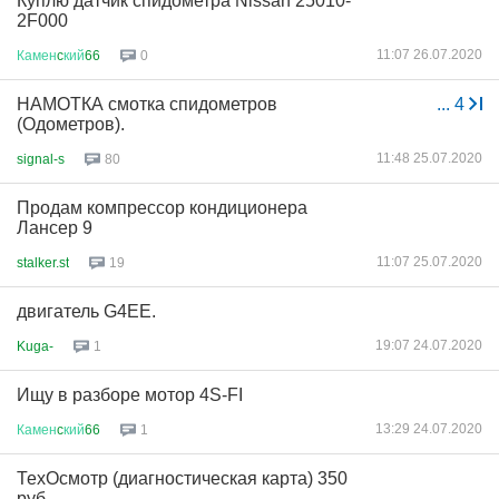
Куплю датчик спидометра Nissan 25010-
2F000
11:07 26.07.2020
Камен
c
кий
66
0
НАМОТКА смотка спидометров
...
4
(Одометров).
11:48 25.07.2020
signal-s
80
Продам компрессор кондиционера
Лансер 9
11:07 25.07.2020
stalker.st
19
двигатель G4EE.
19:07 24.07.2020
Kuga-
1
Ищу в разборе мотор 4S-FI
13:29 24.07.2020
Камен
c
кий
66
1
ТехОсмотр (диагностическая карта) 350
руб.