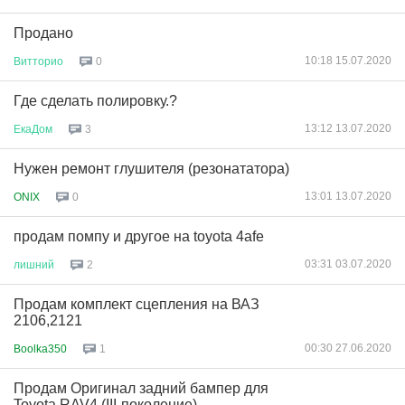
Продано
10:18 15.07.2020
Витторио
0
Где сделать полировку.?
13:12 13.07.2020
ЕкаДом
3
Нужен ремонт глушителя (резонататора)
13:01 13.07.2020
ONIX
0
продам помпу и другое на toyota 4afe
03:31 03.07.2020
лишний
2
Продам комплект сцепления на ВАЗ
2106,2121
00:30 27.06.2020
Boolka350
1
Продам Оригинал задний бампер для
Toyota RAV4 (III-поколение)