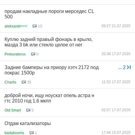
продам накладные пороги мерседес CL
500
09:27 21.07.2020
aleksandr+++
10
Куплю задний правый фонарь в крыло,
мазда 3 bk или стекло целое от нег
20:38 17.07.2020
Prokuratorus
0
Задние бамперы на приору хэтч 2172 под
...
2
покрас 1500р
11:52 17.07.2020
Charlis
35
доброй ночи, ищу ноускат опель астра н
гтс 2010 год 1,6 мкпп
02:57 17.07.2020
Old Smart
0
Отдам катализаторы
17:46 15.07.2020
badabooms
1