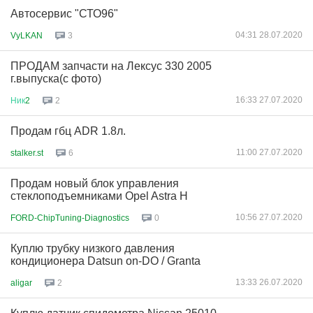
Автосервис "СТО96"
04:31 28.07.2020
VyLKAN
3
ПРОДАМ запчасти на Лексус 330 2005
г.выпуска(с фото)
16:33 27.07.2020
Ник
2
2
Продам гбц ADR 1.8л.
11:00 27.07.2020
stalker.st
6
Продам новый блок управления
стеклоподъемниками Opel Astra H
10:56 27.07.2020
FORD-ChipTuning-Diagnostics
0
Куплю трубку низкого давления
кондиционера Datsun on-DO / Granta
13:33 26.07.2020
aligar
2