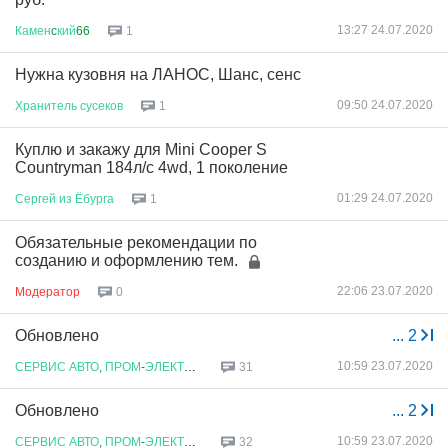
13:27 24.07.2020
Камен
c
кий
66
1
Нужна кузовня на ЛАНОС, Шанс, сенс
09:50 24.07.2020
Хранитель
сусеков
1
Куплю и закажу для Mini Cooper S
Countryman 184л/с 4wd, 1 поколение
01:29 24.07.2020
Сергей
из
Ёбурга
1
Обязательные рекомендации по
созданию и оформлению тем.
22:06 23.07.2020
Модератор
0
Обновлено
...
2
10:59 23.07.2020
СЕРВИС
АВТО
,
ПРОМ
-
ЭЛЕКТРОНИКИ
31
Обновлено
...
2
10:59 23.07.2020
СЕРВИС
АВТО
,
ПРОМ
-
ЭЛЕКТРОНИКИ
32