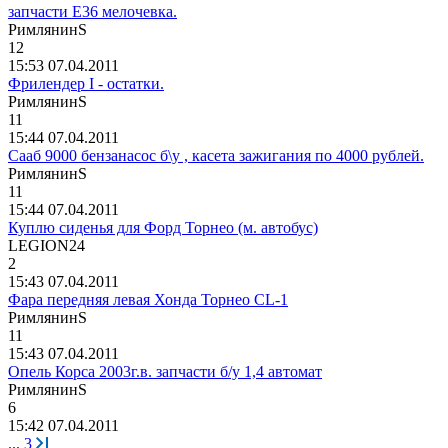
запчасти Е36 мелочевка.
Римлянин
S
12
15:53 07.04.2011
Фрилендер I - остатки.
Римлянин
S
11
15:44 07.04.2011
Сааб 9000 бензанасос б\у , касета зажигания по 4000 рублей.
Римлянин
S
11
15:44 07.04.2011
Куплю сиденья для Форд Торнео (м. автобус)
LEGION24
2
15:43 07.04.2011
Фара передняя левая Хонда Торнео CL-1
Римлянин
S
11
15:43 07.04.2011
Опель Корса 2003г.в. запчасти б/у 1,4 автомат
Римлянин
S
6
15:42 07.04.2011
...
3