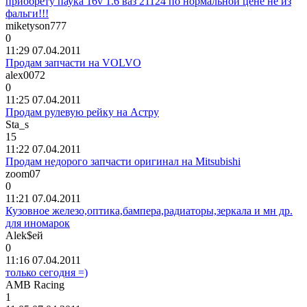
приобрету паука 16v 1.6 ваз 21124 по нормальной цене не из
фальги!!!
miketyson777
0
11:29 07.04.2011
Продам запчасти на VOLVO
alex0072
0
11:25 07.04.2011
Продам рулевую рейку на Астру
Sta_s
15
11:22 07.04.2011
Продам недорого запчасти оригинал на Mitsubishi
zoom07
0
11:21 07.04.2011
Кузовное железо,оптика,бампера,радиаторы,зеркала и мн др.
для иномарок
Alek$
ей
0
11:16 07.04.2011
только сегодня =)
AMB Racing
1