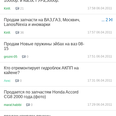
10000р. и насос ГУРа,3000р.
17:58 06.04.2011
Kirill.
21
Продам запчасти на ВАЗ,ГАЗ, Москвич,
...
2
Lanos/Nexia и иномарки
17:57 06.04.2011
Kirill.
36
Продам Новые пружины эйбах на ваз 08-
15
17:51 06.04.2011
grozni-05
0
Кто отремонтирует гидроблок АКПП на
кайене?
17:31 06.04.2011
Аекс
0
Продается по запчастям Honda Accord
CG8 2000 года.(фото)
17:29 06.04.2011
marat.habibi
0