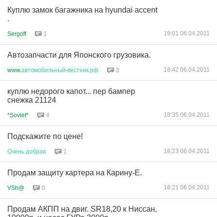
Куплю замок багажника на hyundai accent
.
19:01 06.04.2011
Sergoff
1
Автозапчасти для Японского грузовика.
18:42 06.04.2011
www.
автомобильный
-
вестник
.
рф
3
куплю недорого капот... пер бампер
снежка 21124
18:35 06.04.2011
*Soviet*
4
Подскажите по цене!
18:23 06.04.2011
Очень
добрая
1
Продам защиту картера на Карину-Е.
18:21 06.04.2011
VSh@
0
Продам АКПП на двиг. SR18,20 к Ниссан,