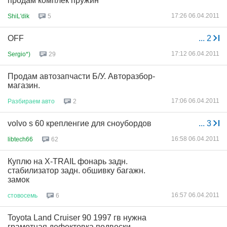
продам комплек пружин
17:26 06.04.2011
ShiL'dik
5
OFF
...
2
17:12 06.04.2011
Sergio*)
29
Продам автозапчасти Б/У. Авторазбор-
магазин.
17:06 06.04.2011
Разбираем
авто
2
volvo s 60 крепленгие для сноубордов
...
3
16:58 06.04.2011
libtech66
62
Куплю на X-TRAIL фонарь задн.
стабилизатор задн. обшивку багажн.
замок
16:57 06.04.2011
стовосемь
6
Toyota Land Cruiser 90 1997 гв нужна
грамотная дефектовка подвески