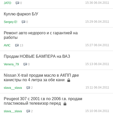
15:36 06.04.2011
JATO
0
Куплю фаркоп Б/У
15:29 06.04.2011
Sergey E!
0
Ремонт авто недорого и с гарантией на
работы
15:27 06.04.2011
AVIC
13
Продам НОВЫЕ БАМПЕРА на ВАЗ
15:13 06.04.2011
Venera_79
0
Nissan X-trail продам масло в АКПП две
канистры по 4 литра за обе кани
15:11 06.04.2011
slava__slava
2
Peugeot 307 c 2001 г.в по 2006 г.в. продам
пластиковый телевизор перед
15:10 06.04.2011
slava__slava
2