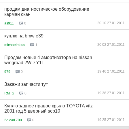
продам диагностическое оборудование
карман скан
20:10 27.01.2011
as911
0
куплю на bmw е39
20:02 27.01.2011
michaelmitus
1
Продам новые 4 амортизатора на nissan
wingroad 2WD Y11
19:46 27.01.2011
979
0
Закажи запчасти тут
19:38 27.01.2011
RMTS
0
Куплю заднее правое крыло TOYOTA vitz
2001 год 5 дверный scp10
19:25 27.01.2011
Shkval 700
0