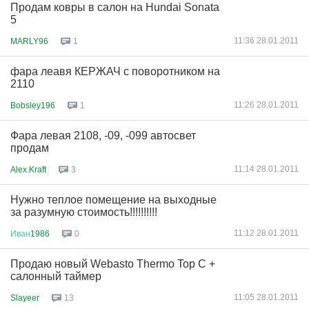
Продам ковры в салон на Hundai Sonata
5
11:36 28.01.2011
MARLY96
1
фара леавя КЕРЖАЧ с поворотником на
2110
11:26 28.01.2011
Bobsley196
1
Фара левая 2108, -09, -099 автосвет
продам
11:14 28.01.2011
Alex.Kraft
3
Нужно теплое помещение на выходные
за разумную стоимость!!!!!!!!!!
11:12 28.01.2011
Иван
1986
0
Продаю новый Webasto Thermo Top C +
салонный таймер
11:05 28.01.2011
Slayeer
13