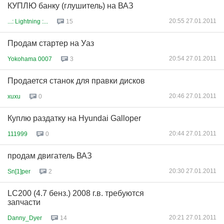
КУПЛЮ банку (глушитель) на ВАЗ
20:55 27.01.2011
...: Lightning :...
15
Продам стартер на Уаз
20:54 27.01.2011
Yokohama 0007
3
Продается станок для правки дисков
20:46 27.01.2011
xuxu
0
Куплю раздатку на Hyundai Galloper
20:44 27.01.2011
111999
0
продам двигатель ВАЗ
20:30 27.01.2011
Sn[1]per
2
LC200 (4.7 бенз.) 2008 г.в. требуются
запчасти
20:21 27.01.2011
Danny_Dyer
14