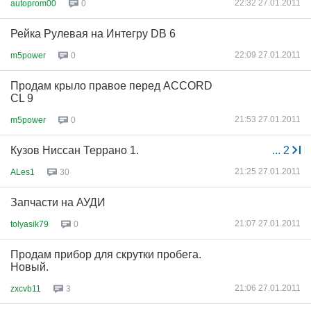
22:32 27.01.2011
autoprom00
0
Рейка Рулевая на Интегру DB 6
22:09 27.01.2011
m5power
0
Продам крыло правое перед ACCORD
CL 9
21:53 27.01.2011
m5power
0
Кузов Ниссан Террано 1.
...
2
21:25 27.01.2011
ALes1
30
Запчасти на АУДИ
21:07 27.01.2011
tolyasik79
0
Продам прибор для скрутки пробега.
Новый.
21:06 27.01.2011
zxcvb11
3