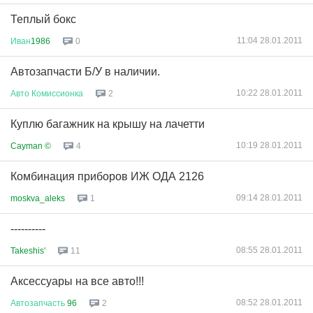
Теплый бокс
11:04 28.01.2011
Иван
1986
0
Автозапчасти Б/У в наличии.
10:22 28.01.2011
Авто
Комиссионка
2
Куплю багажник на крышу на лачетти
10:19 28.01.2011
Cayman ©
4
Комбинация приборов ИЖ ОДА 2126
09:14 28.01.2011
moskva_aleks
1
----------
08:55 28.01.2011
Takeshis'
11
Аксессуары на все авто!!!
08:52 28.01.2011
Автозапчасть
96
2