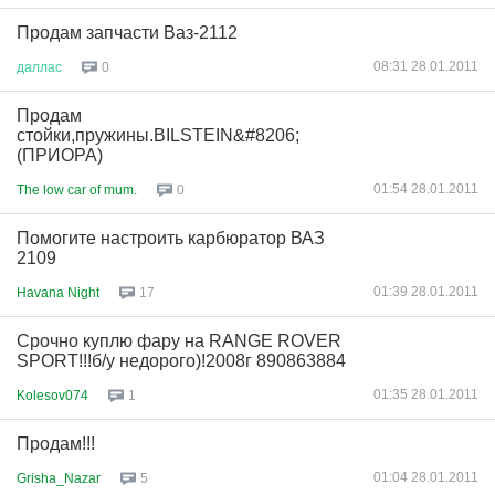
Продам запчасти Ваз-2112
08:31 28.01.2011
даллас
0
Продам
стойки,пружины.BILSTEIN&#8206;
(ПРИОРА)
01:54 28.01.2011
The low car of mum.
0
Помогите настроить карбюратор ВАЗ
2109
01:39 28.01.2011
Havana Night
17
Срочно куплю фару на RANGE ROVER
SPORT!!!б/у недорого)!2008г 890863884
01:35 28.01.2011
Kolesov074
1
Продам!!!
01:04 28.01.2011
Grisha_Nazar
5