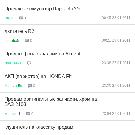
Продаю аккумулятор Варта 45А/ч
00:45 28.01.2011
ВаДи
1
двигатель R2
00:21 28.01.2011
petruha5
0
Продам фонарь задний на Accent
23:38 27.01.2011
Дяа
Женя
3
АКП (вариатор) на HONDA Fit
23:30 27.01.2011
Ксения
-5
а
0
Продам оригинальные запчасти, хром на
ВАЗ-2103
23:04 27.01.2011
Мастер
1
0
глушитель на классику продам