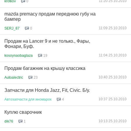
11:20 25.10.2010
krotkov
0
mazda premacy продам переднюю губу на
бампер
11:09 25.10.2010
SERJ_87
0
Продам на Lancer 9 и не только., Фары,
Фонари, Буф.
11:04 25.10.2010
kosoynaobaglaza
19
Продам багажник на крышу классика
10:40 25.10.2010
Autoalectric
23
Запчасти для Honda Jazz, Fit, Civiс. Б/у.
10:37 25.10.2010
Автозапчасти
для
иномарок
4
Куплю сварочник
10:13 25.10.2010
dik76
1