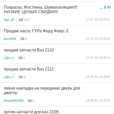
Покраска, Жестянка, Шумоизоляция!!!!
...
8
НИЗКИЕ ЦЕНЫ!!! СКИДКИ!!!
17:57 25.10.2010
Ego_87
183
Продаю насос ГУРа Форд Фокус-2
17:10 25.10.2010
dvu3006
0
продам запчасти Ваз 2110
17:07 25.10.2010
Д
@
нил
0
продам запчасти Ваз 2112
17:06 25.10.2010
Д
@
нил
0
левая накладка на переднюю дверь для
джетты
16:09 25.10.2010
Dima\66\2008
0
куплю запчасти для ваз 2109