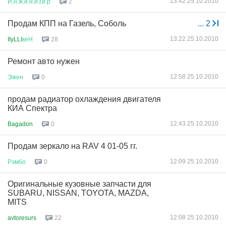
13:42 25.10.2010
И
.
н
.
ж
.
и
.
н
.
и
.
г
.
и
.
р
2
Продам КПП на Газель, Соболь
...
2
13:22 25.10.2010
IIyLLI
кеН
28
Ремонт авто нужен
12:58 25.10.2010
Эжен
0
продам радиатор охлаждения двигателя
КИА Спектра
12:43 25.10.2010
Bagadon
0
Продам зеркало на RAV 4 01-05 гг.
12:09 25.10.2010
Рэмбо
0
Оригинальные кузовные запчасти для
SUBARU, NISSAN, TOYOTA, MAZDA,
MITS
12:08 25.10.2010
avtoresurs
22