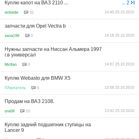
Куплю капот на ВАЗ 2110 ...
...
2
14:40 25.10.2010
sickside
32
запчасти для Opel Vectra b
14:16 25.10.2010
sana196
0
Нужны запчасти на Ниссан Альмера 1997
г.в универсал
14:07 25.10.2010
Mictlan
0
Куплю Webasto для BMW X5
13:58 25.10.2010
ПАкупатель
0
Продам на ВАЗ 2108.
13:42 25.10.2010
ura08
10
Куплю задний подшипник ступицы на
Lancer 9