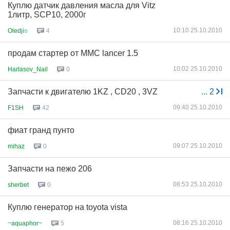
Куплю датчик давления масла для Vitz
1литр, SCP10, 2000г
10:10 25.10.2010
Oledji
о
4
продам стартер от MMC lancer 1.5
10:02 25.10.2010
Harlasov_Nail
0
Запчасти к двигателю 1KZ , CD20 , 3VZ
...
2
09:40 25.10.2010
F1SH
42
фиат гранд пунто
09:07 25.10.2010
mihaz
0
Запчасти на пежо 206
08:53 25.10.2010
sherbet
0
Куплю генератор на toyota vista
08:16 25.10.2010
~aquaphor~
5