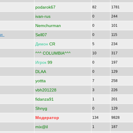
podarok67
82
1781
ivan-rus
0
244
Nemchurman
0
101
Sell07
ван
0
115
Димон
CR
5
234
^^^ COLUMBIA^^^
10
317
Игрок
99
0
197
DLAA
0
129
yottta
7
258
vbh201228
3
226
fidanza91
1
201
Shnyg
0
129
Модератор
134
9828
mix@il
1
187