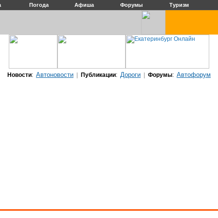
а
Погода
Афиша
Форумы
Туризм
Автоновости
Дороги
Автофорум
Новости
:
|
Публикации
:
|
Форумы
: