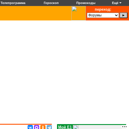
Телепрограмма
Гороскоп
Промокоды
Ещё
переход:
Мой E1