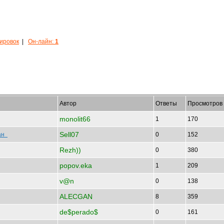
кировок
|
Он-лайн:
1
Автор
Ответы
Просмотров
monolit66
1
170
Sell07
ван
0
152
Rezh))
0
380
popov.eka
1
209
v@n
0
138
ALECGAN
8
359
de$perado$
0
161