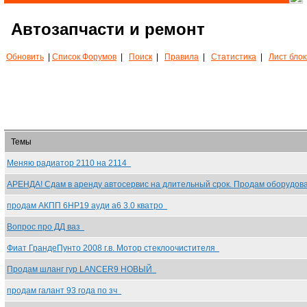
Автозапчасти и ремонт
Обновить
|
Список Форумов
|
Поиск
|
Правила
|
Статистика
|
Лист бло
Темы
Меняю радиатор 2110 на 2114
АРЕНДА! Сдам в аренду автосервис на длительный срок. Продам оборудо
продам АКПП 6HP19 ауди а6 3.0 кватро
Вопрос про ДД ваз
Фиат ГрандеПунто 2008 г.в. Мотор стеклоочистителя
Продам шланг гур LANCER9 НОВЫЙ
продам галант 93 года по зч