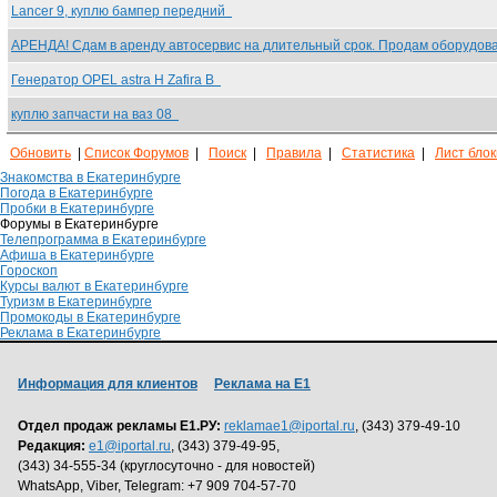
Lancer 9, куплю бампер передний
АРЕНДА! Сдам в аренду автосервис на длительный срок. Продам оборудо
Генератор OPEL astra H Zafira B
куплю запчасти на ваз 08
Обновить
|
Список Форумов
|
Поиск
|
Правила
|
Статистика
|
Лист бло
Знакомства в Екатеринбурге
Погода в Екатеринбурге
Пробки в Екатеринбурге
Форумы в Екатеринбурге
Телепрограмма в Екатеринбурге
Афиша в Екатеринбурге
Гороскоп
Курсы валют в Екатеринбурге
Туризм в Екатеринбурге
Промокоды в Екатеринбурге
Реклама в Екатеринбурге
Информация для клиентов
Реклама на Е1
Отдел продаж рекламы Е1.РУ:
reklamae1@iportal.ru
, (343) 379-49-10
Редакция:
e1@iportal.ru
, (343) 379-49-95,
(343) 34-555-34 (круглосуточно - для новостей)
WhatsApp, Viber, Telegram: +7 909 704-57-70