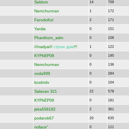
Seldom
14
709
Nemchurman
1
172
FerodoKol
2
171
Yardie
0
151
Phanthom_adm
0
106
///nadya///
строю
дом
!!!
1
122
KYPbEP08
0
195
Nemchurman
0
136
voda999
0
284
kostindv
0
104
Salavan 321
22
578
KYPbEP08
0
181
jeka558182
2
361
podarok67
20
635
noface"
0
121