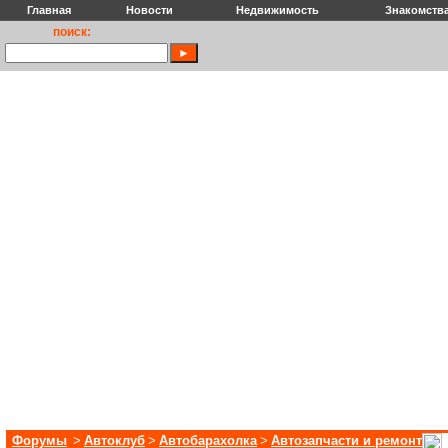
Главная
Новости
Недвижимость
Знакомств
поиск:
Форумы
>
Автоклуб
>
Автобарахолка
>
Автозапчасти и ремонт