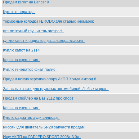
Продам капот на Lancer X.
Куплю генератор
тормозные колодки FERODO для старых иномарок
прямоточный глушитель prosport
куплю капот и радиатор двс альмера классик
Куплю капот на 2114
Корзина сцепления
Куплю генератор фиат палио
Продам новую верхнюю опору АКПП Хонда аккорд 8
Запасные части для грузовых автомобилей. Любых марок.
Продам спойлер на Ваз 2112 про спорт
Корзина сцепления
Куплю радиатор ауди аллроад
ниссан lдля двигатель SR20 запчасти продам
Ищу АКПП на PADJERO SPORT 2008г. 3.0л