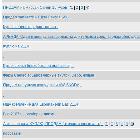
ПРОДАМ на Ниссан Санни 15 кузов
(
1
|
2
|
3
|
4
)
Продам запчасти на Дэу Нексия Б\У!
Куплю генератор фиат палио
АРЕНДА! Сдам в аренду автосервис на длительный срок. Продам оборудо
Куплю на 2114
Куплю лючок бензобака на opel astra j .
Фары Chevrolet Lanos черные внутри, Depo, новые
Продам наружную ручку двери VW, SKODA,
Ищу крепление для Европанели Ваз 2114
Ваз 2107 на разбор целиком
Автозапчасти: КУПЛЮ, ПРОДАМ (отечественные авто)
(
1
|
2
|
3
|
4
|
5
|
6
)
проставки