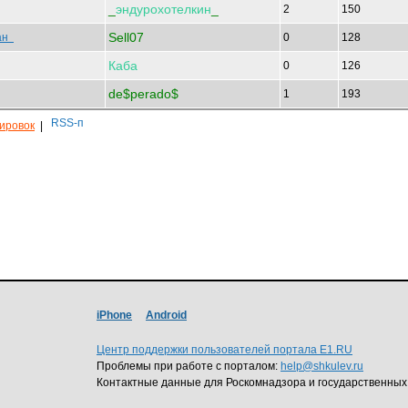
_
эндурохотелкин
_
2
150
Sell07
ван
0
128
Каба
0
126
de$perado$
1
193
кировок
|
iPhone
Android
Центр поддержки пользователей портала E1.RU
Проблемы при работе с порталом:
help@shkulev.ru
Контактные данные для Роскомнадзора и государственных