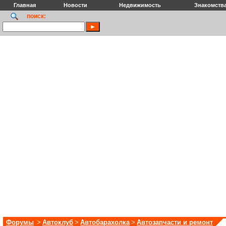
Главная
Новости
Недвижимость
Знакомств
поиск:
Форумы
>
Автоклуб
>
Автобарахолка
>
Автозапчасти и ремонт