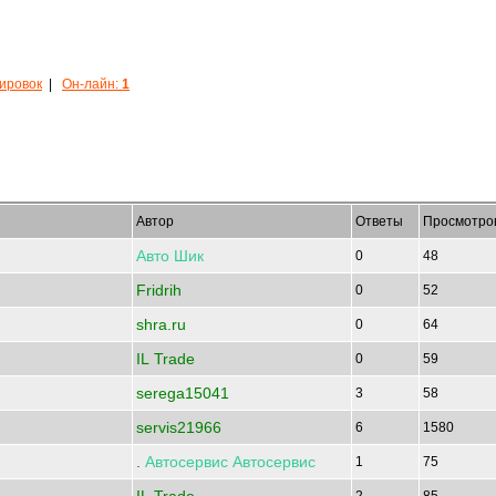
кировок
|
Он-лайн:
1
Автор
Ответы
Просмотро
Авто
Шик
0
48
Fridrih
0
52
shra.ru
0
64
IL Trade
0
59
serega15041
3
58
servis21966
6
1580
.
Автосервис
Автосервис
1
75