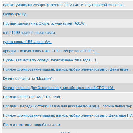
куплю туманку на субару форестер 2002-04гг. с водительской стороны.
Куплю крышу
Продам запчасти на Сузуки эскудо кузов TA01W
ваз 21099 в забор на запчасти
куплю шины к156 газель б/у
продам высокую панель ваз 2109 в сборе цена 2000 р.
Нужны запчасти по кузову Chevrolet Aveo 2008 года ! ! !
Полное хромирование машин, дисков, любых элементов авто. Цены ниже.
Куплю запчасти на "Москвич"
Куплю двери на Деу Эсперо передние обе, цвет синий СРОЧНО!
Продам генератор ВАЗ 2110 16кл.
Продам 2 передних стойки Каяба для ниссан-блюберд и 1 стойка левая пе
Полное хромирование машин, дисков, любых элементов авто.Цены еще 
Продаю световые короба на авто