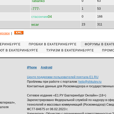
Tatianko
0
63
-777-
1
53
стасончик
04
0
166
wcar
23
311
кировок
|
ТЕРИНБУРГЕ
ПРОБКИ В ЕКАТЕРИНБУРГЕ
ФОРУМЫ В ЕКАТ
ЮТ В ЕКАТЕРИНБУРГЕ
ТУРИЗМ В ЕКАТЕРИНБУРГЕ
ПРОМО
iPhone
Android
Центр поддержки пользователей портала E1.RU
Проблемы при работе с порталом:
help@shkulev.ru
Контактные данные для Роскомнадзора и государственных
Сетевое издание «Е1.РУ Екатеринбург Онлайн» (18+)
Зарегистрировано Федеральной службой по надзору в сф
материал»,
технологий и массовых коммуникаций (Роскомнадзор) Свид
дателя
ФС77-84675 от 06.02.2023 г.
Учредитель: Общество с ограниченной ответственность