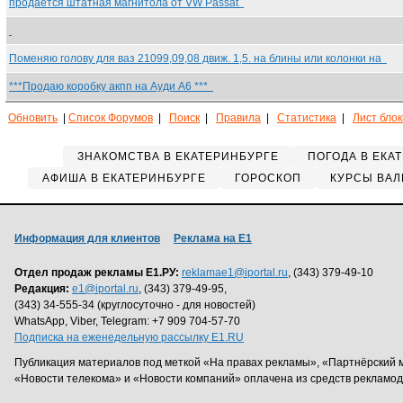
продается штатная магнитола от VW Passat
Поменяю голову для ваз 21099,09,08 движ. 1,5. на блины или колонки на
***Продаю коробку акпп на Ауди А6 ***
Обновить
|
Список Форумов
|
Поиск
|
Правила
|
Статистика
|
Лист бло
ЗНАКОМСТВА В ЕКАТЕРИНБУРГЕ
ПОГОДА В ЕКА
АФИША В ЕКАТЕРИНБУРГЕ
ГОРОСКОП
КУРСЫ ВАЛ
Информация для клиентов
Реклама на Е1
Отдел продаж рекламы Е1.РУ:
reklamae1@iportal.ru
, (343) 379-49-10
Редакция:
e1@iportal.ru
, (343) 379-49-95,
(343) 34-555-34 (круглосуточно - для новостей)
WhatsApp, Viber, Telegram: +7 909 704-57-70
Подписка на еженедельную рассылку E1.RU
Публикация материалов под меткой «На правах рекламы», «Партнёрский 
«Новости телекома» и «Новости компаний» оплачена из средств рекламо