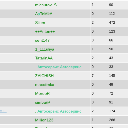
michurov_S
1
90
A
р
TeMkA
0
112
Silem
2
472
++Anton++
0
123
sent147
0
66
1_111uliya
1
50
TatarinAA
2
43
.
Автосервис
Автосервис
0
33
ZAICHISH
7
145
maxxiimka
0
49
MordoR
0
72
simba@
р
0
91
.
Автосервис
Автосервис
НИЖЕ
2
174
Million123
1
266