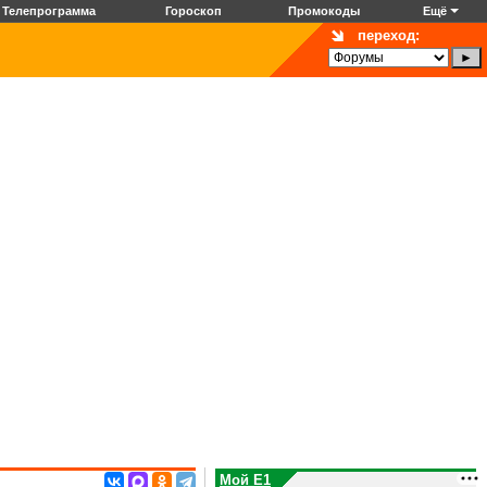
Телепрограмма
Гороскоп
Промокоды
Ещё
переход:
Мой E1