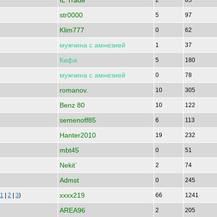
IL Trade
2
85
str0000
5
97
Klim777
0
62
мужчина
с
амнезией
1
37
Кифа
5
180
мужчина
с
амнезией
0
78
romanov.
10
305
Benz 80
10
122
semenoff85
6
113
Hanter2010
19
232
mbt45
0
51
Nekit`
2
74
Admst
0
245
xxxx219
1
|
2
|
3
)
66
1241
AREA96
2
205