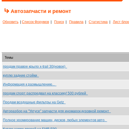
Автозапчасти и ремонт
Обновить
|
Список Форумов
|
Поиск
|
Правила
|
Статистика
|
Лист бло
Темы
продам правое крыло x-trail 30(новое)
куплю задние стойки
Информация к размышлению...
продам спорт распредвал на классику! 500 рублей
Продам воздушные фильтры на Getz
Авторазбор на "Уктусе" запчасти для иномарок,кузовной ремонт
Полное хромирование машин, дисков, любых элементов авто.