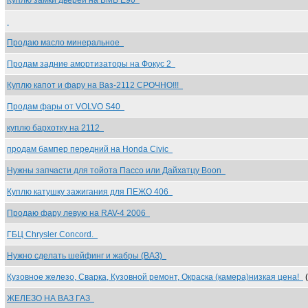
Куплю замки дверей на БМВ Е90
Продаю масло минеральное
Продам задние амортизаторы на Фокус 2
Куплю капот и фару на Ваз-2112 СРОЧНО!!!
Продам фары от VOLVO S40
куплю бархотку на 2112
продам бампер передний на Honda Civic
Нужны запчасти для тойота Пассо или Дайхатцу Boon
Куплю катушку зажигания для ПЕЖО 406
Продаю фару левую на RAV-4 2006
ГБЦ Chrysler Concord.
Нужно сделать шейфинг и жабры (ВАЗ)
Кузовное железо, Сварка, Кузовной ремонт, Окраска (камера)низкая цена!
(
ЖЕЛЕЗО НА ВАЗ ГАЗ