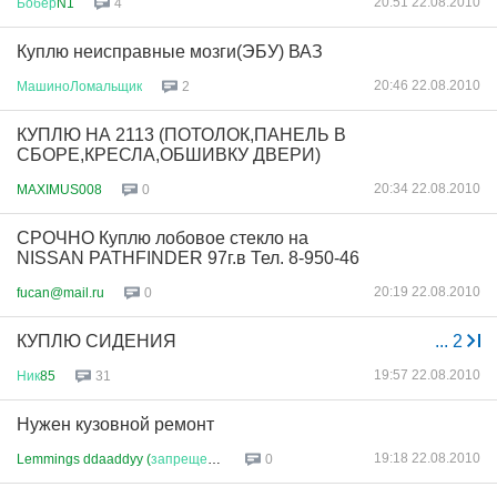
20:51 22.08.2010
Бобёр
N1
4
Куплю неисправные мозги(ЭБУ) ВАЗ
20:46 22.08.2010
МашиноЛомальщик
2
КУПЛЮ НА 2113 (ПОТОЛОК,ПАНЕЛЬ В
СБОРЕ,КРЕСЛА,ОБШИВКУ ДВЕРИ)
20:34 22.08.2010
MAXIMUS008
0
СРОЧНО Куплю лобовое стекло на
NISSAN PATHFINDER 97г.в Тел. 8-950-46
20:19 22.08.2010
fucan@mail.ru
0
КУПЛЮ СИДЕНИЯ
...
2
19:57 22.08.2010
Ник
85
31
Нужен кузовной ремонт
19:18 22.08.2010
Lemmings ddaaddyy (
запрещено
в
...
0