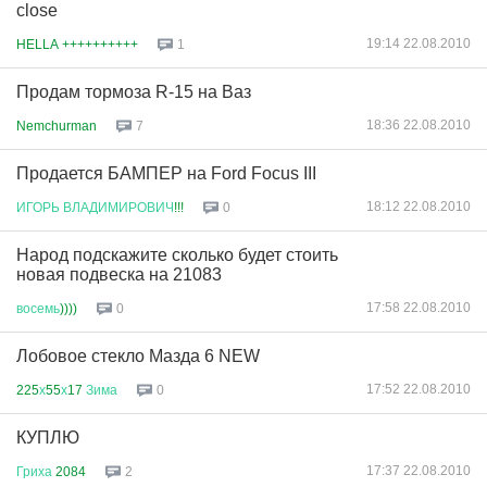
close
19:14 22.08.2010
HELLA ++++++++++
1
Продам тормоза R-15 на Ваз
18:36 22.08.2010
Nemchurman
7
Продается БАМПЕР на Ford Focus III
18:12 22.08.2010
ИГОРЬ
ВЛАДИМИРОВИЧ
!!!
0
Народ подскажите сколько будет стоить
новая подвеска на 21083
17:58 22.08.2010
восемь
))))
0
Лобовое стекло Мазда 6 NEW
17:52 22.08.2010
225
х
55
х
17
Зима
0
КУПЛЮ
17:37 22.08.2010
Гриха
2084
2