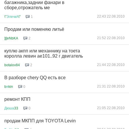
багажника,заднии фанари в
сборе,отрожатель ме
22:43 22.08.2010
\"
ЭлечкА
\"
1
Продам или поменяю литьё
21:52 22.08.2010
]|[eNbKA
2
куплю акпп или механнику на тоета
королла левин ае101..92 г двигатель
21:44 22.08.2010
botalov84
2
В разборе chery QQ есть все
21:31 22.08.2010
b
я
kin
0
ремонт КПП
21:05 22.08.2010
Дюша
33
0
продам МКПП для TOYOTA Levin