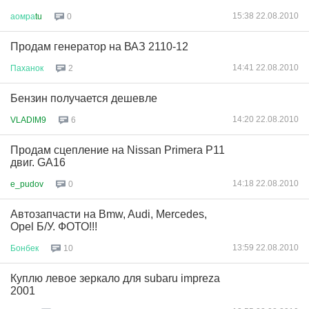
15:38 22.08.2010
аомра
tu
0
Продам генератор на ВАЗ 2110-12
14:41 22.08.2010
Паханок
2
Бензин получается дешевле
14:20 22.08.2010
VLADIM9
6
Продам сцепление на Nissan Primera P11
двиг. GA16
14:18 22.08.2010
e_pudov
0
Автозапчасти на Bmw, Audi, Mercedes,
Opel Б/У. ФОТО!!!
13:59 22.08.2010
Бонбек
10
Куплю левое зеркало для subaru impreza
2001