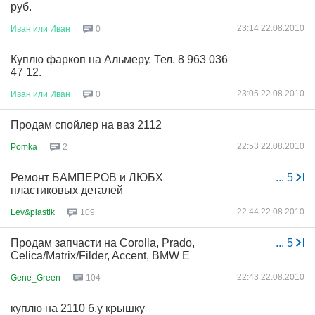
руб.
23:14 22.08.2010
Иван
или
Иван
0
Куплю фаркоп на Альмеру. Тел. 8 963 036
47 12.
23:05 22.08.2010
Иван
или
Иван
0
Продам спойлер на ваз 2112
22:53 22.08.2010
Pomka
2
Ремонт БАМПЕРОВ и ЛЮБХ
...
5
пластиковых деталей
22:44 22.08.2010
Lev&plastik
109
Продам запчасти на Corolla, Prado,
...
5
Celica/Matrix/Filder, Accent, BMW E
22:43 22.08.2010
Gene_Green
104
куплю на 2110 б.у крышку