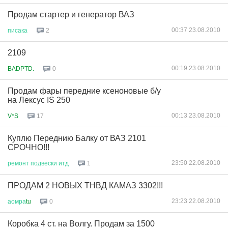
Продам стартер и генератор ВАЗ
00:37 23.08.2010
писака
2
2109
00:19 23.08.2010
BADPTD.
0
Продам фары передние ксеноновые б/у
на Лексус IS 250
00:13 23.08.2010
V*S
17
Куплю Переднию Балку от ВАЗ 2101
СРОЧНО!!!
23:50 22.08.2010
ремонт
подвески
итд
1
ПРОДАМ 2 НОВЫХ ТНВД КАМАЗ 3302!!!
23:23 22.08.2010
аомра
tu
0
Коробка 4 ст. на Волгу. Продам за 1500