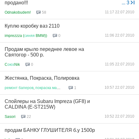
продано!!!
...
3
11:17 22.07.2010
Odnakobudem!
58
Куплю коробку ваз 2110
11:06 22.07.2010
imprezzza (
синяя
BMW))
0
Продам крыло переднее левое на
Святогор - 500 р.
11:05 22.07.2010
C
оюз
Nik
0
Жестянка, Покраска, Полировка
10:57 22.07.2010
ремонт
баперов
,
покраска
машин
1
Спойлеры на Subaru Impreza (GF8) и
CALDINA (E-ST215W)
10:52 22.07.2010
Sasori
22
продам БАНКУ ГЛУШИТЕЛЯ б.у 1500р