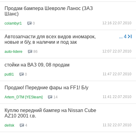
Продам бампера Шевроле Ланос (ЗАЗ
Шанс)
12:16 22.07.2010
colambyr1
0
Автозапчасти для всех видов иномарок,
...
4
новые и б/у, в наличии и под зак
12:07 22.07.2010
auto-lidere
86
стойки на ВАЗ 09, 08 продам
11:47 22.07.2010
put81
0
Продаю! Передние фары на FF1! Б/у
11:41 22.07.2010
Artem_DTM [YESteam]
14
Куплю передний бампер на Nissan Cube
AZ10 2001 г.в.
11:32 22.07.2010
dellsk
4