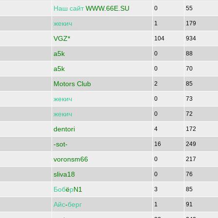
Наш
сайт
WWW.66E.SU
0
55
жекич
1
179
VGZ*
104
934
a5k
0
88
a5k
0
70
Motors Club
2
85
жекич
0
73
жекич
0
72
dentori
4
172
-sot-
16
249
voronsm66
0
217
sliva18
0
76
Боб
ё
р
N1
3
85
Айс
-
берг
1
91