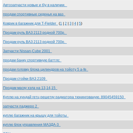
Автозапчасти новые и б\у в наличии.
продам спортивные сиденья на ваз
Коврик в багажник для Т-Fielder
(
1
|
2
|
3
|
4
|
5
)
Продам руль ВАЗ 2113 родной 700р.
Продам руль ВАЗ 2113 родной 700р.
Запчасти Nissan-Cube 2001
продам банку спортивную баттлс
продам головку блока цилиндров на тойоту 5 a-fe
Продам стойки ВАЗ 2109
Продам маску хэла на 13,14,15
Куплю на хундай гетц решетку радиатора тюнингованую. 89045459150
запчасти паджеро 2
куплю багажник на крышу для тойоты
куплю блок управления МАЗДА-3