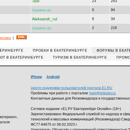
-sot-
23
243
пушкин
ас
0
94
Aleksandr_rul
0
34
пушкин
ас
2
216
кировок
|
ТЕРИНБУРГЕ
ПРОБКИ В ЕКАТЕРИНБУРГЕ
ФОРУМЫ В ЕКАТ
ЮТ В ЕКАТЕРИНБУРГЕ
ТУРИЗМ В ЕКАТЕРИНБУРГЕ
ПРОМО
iPhone
Android
Центр поддержки пользователей портала E1.RU
Проблемы при работе с порталом:
help@shkulev.ru
Контактные данные для Роскомнадзора и государственных
Сетевое издание «Е1.РУ Екатеринбург Онлайн» (18+)
Зарегистрировано Федеральной службой по надзору в сф
материал»,
технологий и массовых коммуникаций (Роскомнадзор) Свид
дателя
ФС77-84675 от 06.02.2023 г.
Учредитель: Общество с ограниченной ответственность