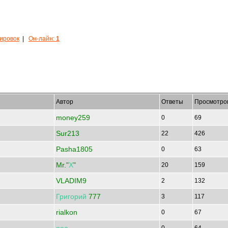
кировок
|
Он-лайн:
1
Автор
Ответы
Просмотро
money259
0
69
Sur213
22
426
Pasha1805
0
63
Mr."
Х
"
20
159
VLADIM9
2
132
Григорий
777
3
117
rialkon
0
67