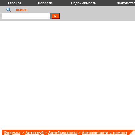
Главная
Новости
Недвижимость
Знакомств
поиск:
Форумы
>
Автоклуб
>
Автобарахолка
>
Автозапчасти и ремонт