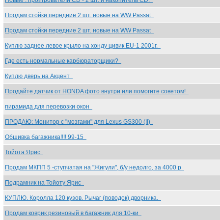
Новые : проигрователи CD - 2 шт. и накопитель CD.
Продам стойки передние 2 шт. новые на WW Рassat
Продам стойки передние 2 шт. новые на WW Рassat
Куплю заднее левое крыло на хонду цивик EU-1 2001г.
Где есть нормальные карбюраторщики?
Куплю дверь на Акцент
Продайте датчик от HONDA фото внутри или помогите советом!
пирамида для перевозки окон
ПРОДАЮ: Монитор с "мозгами" для Lexus GS300 (II)
Обшивка багажника!!!! 99-15
Тойота Ярис
Продам МКПП 5 -ступчатая на "Жигули", б/у недолго, за 4000 р
Подрамник на Тойоту Ярис
КУПЛЮ. Королла 120 кузов. Рычаг (поводок) дворника.
Продам коврик резиновый в багажник для 10-ки