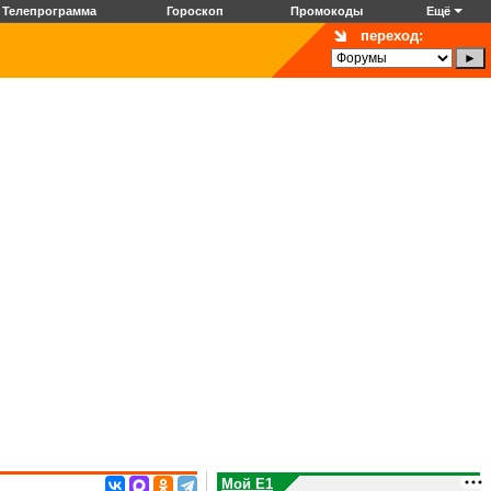
Телепрограмма
Гороскоп
Промокоды
Ещё
переход:
Мой E1