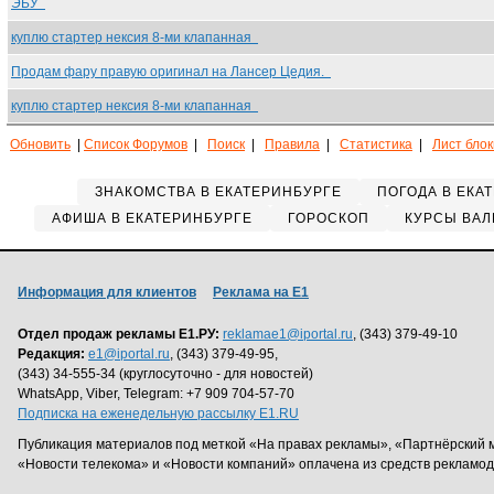
ЭБУ
куплю стартер нексия 8-ми клапанная
Продам фару правую оригинал на Лансер Цедия.
куплю стартер нексия 8-ми клапанная
Обновить
|
Список Форумов
|
Поиск
|
Правила
|
Статистика
|
Лист бло
ЗНАКОМСТВА В ЕКАТЕРИНБУРГЕ
ПОГОДА В ЕКА
АФИША В ЕКАТЕРИНБУРГЕ
ГОРОСКОП
КУРСЫ ВАЛ
Информация для клиентов
Реклама на Е1
Отдел продаж рекламы Е1.РУ:
reklamae1@iportal.ru
, (343) 379-49-10
Редакция:
e1@iportal.ru
, (343) 379-49-95,
(343) 34-555-34 (круглосуточно - для новостей)
WhatsApp, Viber, Telegram: +7 909 704-57-70
Подписка на еженедельную рассылку E1.RU
Публикация материалов под меткой «На правах рекламы», «Партнёрский 
«Новости телекома» и «Новости компаний» оплачена из средств рекламо