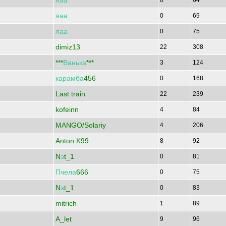
яаа
0
64
яаа
0
69
яаа
0
75
dimiz13
22
308
***
Ванька
***
3
124
карамба
456
0
168
Last train
22
239
kofeinn
4
84
MANGO/Solariy
4
206
Anton K99
8
92
N
э
t_1
0
81
Пчела
666
0
75
N
э
t_1
0
83
mitrich
1
89
A_let
9
96