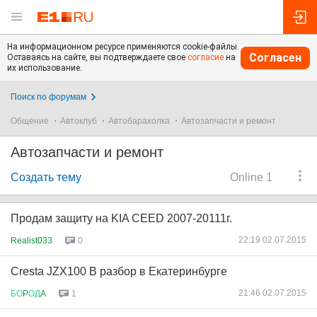
На информационном ресурсе применяются cookie-файлы.
Согласен
Оставаясь на сайте, вы подтверждаете свое
согласие
на
их использование.
Поиск по форумам
Общение
Автоклуб
Автобарахолка
Автозапчасти и ремонт
Автозапчасти и ремонт
Создать тему
Online 1
Продам защиту на KIA CEED 2007-20111г.
22:19 02.07.2015
Realist033
0
Cresta JZX100 В разбор в Екатеринбурге
21:46 02.07.2015
БО
P
ОД
A
1