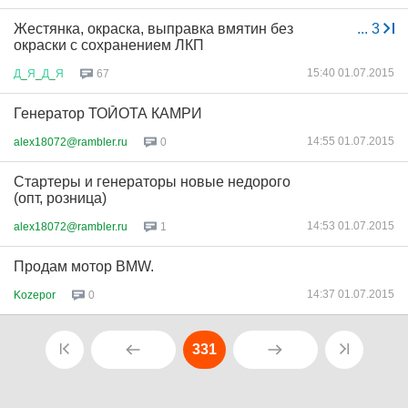
Жестянка, окраска, выправка вмятин без
...
3
окраски с сохранением ЛКП
15:40 01.07.2015
Д
_
Я
_
Д
_
Я
67
Генератор ТОЙОТА КАМРИ
14:55 01.07.2015
alex18072@rambler.ru
0
Стартеры и генераторы новые недорого
(опт, розница)
14:53 01.07.2015
alex18072@rambler.ru
1
Продам мотор BMW.
14:37 01.07.2015
Kozepor
0
331