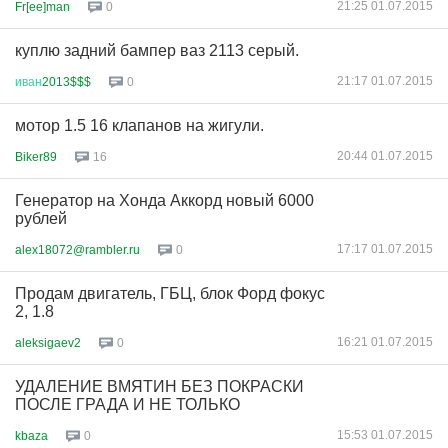
21:25 01.07.2015
Fr[ee]man
0
куплю задний бампер ваз 2113 серый.
21:17 01.07.2015
иван
2013$$$
0
мотор 1.5 16 клапанов на жигули.
20:44 01.07.2015
Biker89
16
Генератор на Хонда Аккорд новый 6000
рублей
17:17 01.07.2015
alex18072@rambler.ru
0
Продам двигатель, ГБЦ, блок Форд фокус
2, 1.8
16:21 01.07.2015
aleksigaev2
0
УДАЛЕНИЕ ВМЯТИН БЕЗ ПОКРАСКИ
ПОСЛЕ ГРАДА И НЕ ТОЛЬКО
15:53 01.07.2015
kbaza
0