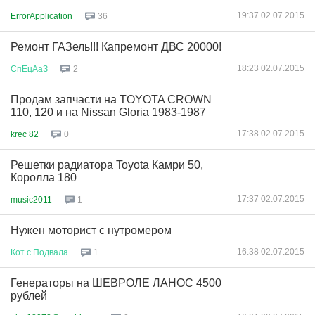
19:37 02.07.2015
ErrorApplication
36
Ремонт ГАЗель!!! Капремонт ДВС 20000!
18:23 02.07.2015
СпЕцАаЗ
2
Продам запчасти на TOYOTA CROWN
110, 120 и на Nissan Gloria 1983-1987
17:38 02.07.2015
krec 82
0
Решетки радиатора Toyota Камри 50,
Королла 180
17:37 02.07.2015
music2011
1
Нужен моторист с нутромером
16:38 02.07.2015
Кот
с
Подвала
1
Генераторы на ШЕВРОЛЕ ЛАНОС 4500
рублей