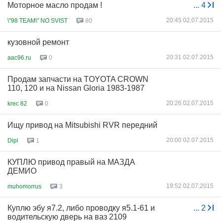
Моторное масло продам !
...
4
20:45 02.07.2015
\"98 TEAM\" NO SVIST
80
кузовной ремонт
20:31 02.07.2015
aac96.ru
0
Продам запчасти на TOYOTA CROWN
110, 120 и на Nissan Gloria 1983-1987
20:26 02.07.2015
krec 82
0
Ищу привод на Mitsubishi RVR передний
20:00 02.07.2015
Dipl
1
КУПЛЮ привод правый на МАЗДА
ДЕМИО
19:52 02.07.2015
muhomorrus
3
Куплю эбу я7.2, либо проводку я5.1-61 и
...
2
водительскую дверь на ваз 2109