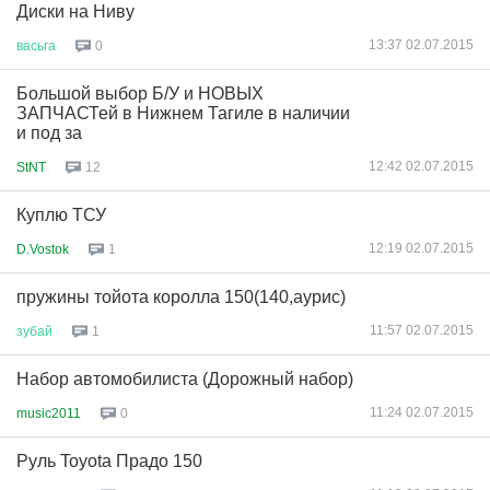
Диски на Ниву
13:37 02.07.2015
васьга
0
Большой выбор Б/У и НОВЫХ
ЗАПЧАСТей в Нижнем Тагиле в наличии
и под за
12:42 02.07.2015
StNT
12
Куплю ТСУ
12:19 02.07.2015
D.Vostok
1
пружины тойота королла 150(140,аурис)
11:57 02.07.2015
зубай
1
Набор автомобилиста (Дорожный набор)
11:24 02.07.2015
music2011
0
Руль Toyota Прадо 150