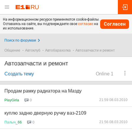
На информационном ресурсе применяются cookie-файлы.
Согласен
Оставаясь на сайте, вы подтверждаете свое
согласие
на
их использование.
Поиск по форумам
Общение
Автоклуб
Автобарахолка
Автозапчасти и ремонт
Автозапчасти и ремонт
Создать тему
Online 1
Продам рамку радиатора на Мазду
21:59 08.03.2010
PlayGirla
0
куплю задню дверную ручку ваз-2109
21:56 08.03.2010
Палыч
_66
0