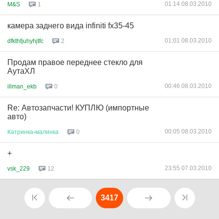
01:14 08.03.2010
M&S
1
камера заднего вида infiniti fx35-45
01:01 08.03.2010
dfkthfjuhyhjtfc
2
Продам правое переднее стекло для
АутаХЛ
00:46 08.03.2010
illman_ekb
0
Re: Автозапчасти! КУПЛЮ (импортные
авто)
00:05 08.03.2010
Катринка
-
малинка
0
+
23:55 07.03.2010
vsk_229
12
3417