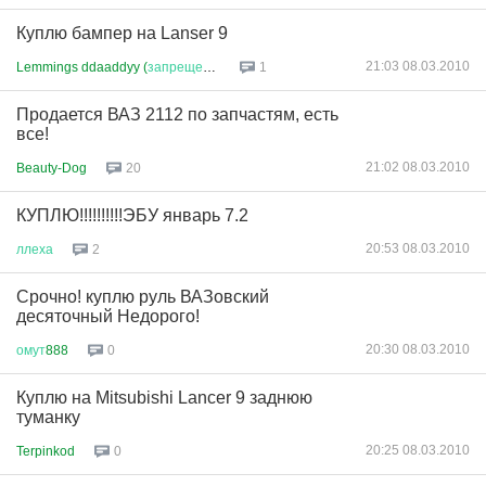
Куплю бампер на Lanser 9
21:03 08.03.2010
Lemmings ddaaddyy (
запрещено
в
...
1
Продается ВАЗ 2112 по запчастям, есть
все!
21:02 08.03.2010
Beauty-Dog
20
КУПЛЮ!!!!!!!!!!ЭБУ январь 7.2
20:53 08.03.2010
ллеха
2
Cрочно! куплю руль ВАЗовский
десяточный Недорого!
20:30 08.03.2010
омут
888
0
Куплю на Mitsubishi Lancer 9 заднюю
туманку
20:25 08.03.2010
Terpinkod
0