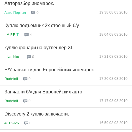
Авторазбор иномарок.
19:38 08.03.2010
Авто
Портал
0
Куплю подъемник 2х стоечный б/у
18:04 08.03.2010
LM F.R.
Т
.
4
куплю фонари на оутлендер XL
17:21 08.03.2010
--ivachka--
0
Б/У запчасти для Европейских иномарок
17:20 08.03.2010
Rudetali
0
Запчасти б/у для Европейских авто
17:17 08.03.2010
Rudetali
0
Discovery 2 куплю запючасти.
16:59 08.03.2010
4815926
0