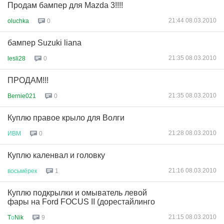
Продам бампер для Mazda 3!!!!
21:44 08.03.2010
oluchka
0
бампер Suzuki liana
21:35 08.03.2010
lesli28
0
ПРОДАМ!!!
21:35 08.03.2010
Bernie021
0
Куплю правое крыло для Волги
21:28 08.03.2010
ИВМ
0
Куплю каленвал и головку
21:16 08.03.2010
восьмёрек
1
Куплю подкрылки и омыватель левой
фары на Ford FOCUS II (дорестайлинго
21:15 08.03.2010
T
о
Nik
9