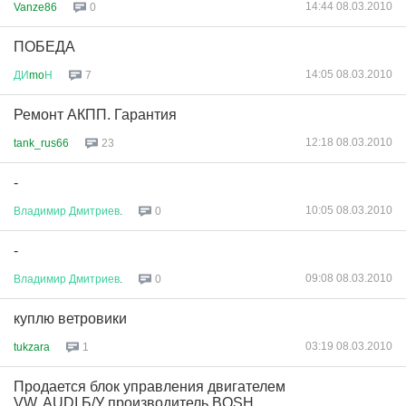
14:44 08.03.2010
Vanze86
0
ПОБЕДА
14:05 08.03.2010
ДИ
mo
Н
7
Ремонт АКПП. Гарантия
12:18 08.03.2010
tank_rus66
23
-
10:05 08.03.2010
Владимир
Дмитриев
.
0
-
09:08 08.03.2010
Владимир
Дмитриев
.
0
куплю ветровики
03:19 08.03.2010
tukzara
1
Продается блок управления двигателем
VW, AUDI Б/У производитель BOSH