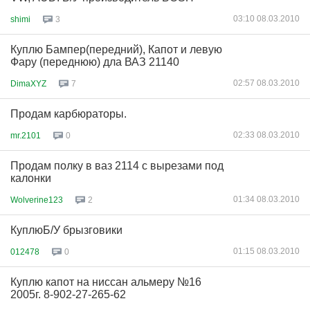
03:10 08.03.2010
shimi
3
Куплю Бампер(передний), Капот и левую
Фару (переднюю) дла ВАЗ 21140
02:57 08.03.2010
DimaXYZ
7
Продам карбюраторы.
02:33 08.03.2010
mr.2101
0
Продам полку в ваз 2114 с вырезами под
калонки
01:34 08.03.2010
Wolverine123
2
КуплюБ/У брызговики
01:15 08.03.2010
012478
0
Куплю капот на ниссан альмеру №16
2005г. 8-902-27-265-62