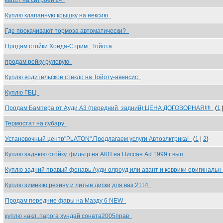
капот на ситроен с4
Куплю клапанную крышку на нексию
Где прокачивают тормоза автоматически?
Продам стойки Хонда-Стрим ; Тойота
продам рейку рулевую
Куплю водительское стекло на Тойоту-авенсис
Куплю ГБЦ
Продам Бампера от Ауди А3 (передний, задний) ЦЕНА ДОГОВОРНАЯ!!!!
(
1
Термостат на субару
Установочный центр"PLATON".Предлагаем услуги Автоэлктрика!
(
1
|
2
)
Куплю заднюю стойку, фильтр на АКП на Ниссан Ad 1999 г вып
Куплю задний правый фонарь Ауди олроуд или авант и коврики оригиналь
Куплю зимнюю резину и литые диски для ваз 2114
Продам передние фары на Мазду 6 NEW
куплю накл.,парога хундай соната2005прав