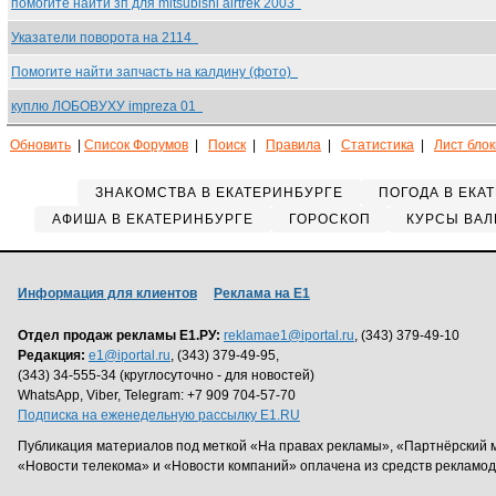
помогите найти зп для mitsubishi airtrek 2003
Указатели поворота на 2114
Помогите найти запчасть на калдину (фото)
куплю ЛОБОВУХУ impreza 01
Обновить
|
Список Форумов
|
Поиск
|
Правила
|
Статистика
|
Лист бло
ЗНАКОМСТВА В ЕКАТЕРИНБУРГЕ
ПОГОДА В ЕКА
АФИША В ЕКАТЕРИНБУРГЕ
ГОРОСКОП
КУРСЫ ВАЛ
Информация для клиентов
Реклама на Е1
Отдел продаж рекламы Е1.РУ:
reklamae1@iportal.ru
, (343) 379-49-10
Редакция:
e1@iportal.ru
, (343) 379-49-95,
(343) 34-555-34 (круглосуточно - для новостей)
WhatsApp, Viber, Telegram: +7 909 704-57-70
Подписка на еженедельную рассылку E1.RU
Публикация материалов под меткой «На правах рекламы», «Партнёрский 
«Новости телекома» и «Новости компаний» оплачена из средств рекламо