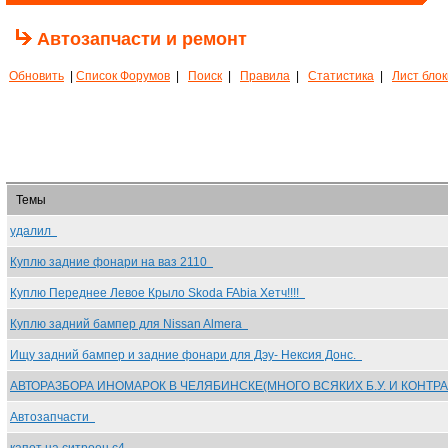
Автозапчасти и ремонт
Обновить
|
Список Форумов
|
Поиск
|
Правила
|
Статистика
|
Лист бло
Темы
удалил
Куплю задние фонари на ваз 2110
Куплю Переднее Левое Крыло Skoda FAbia Хетч!!!!
Куплю задний бампер для Nissan Almera
Ищу задний бампер и задние фонари для Дэу- Нексия Донс.
АВТОРАЗБОРА ИНОМАРОК В ЧЕЛЯБИНСКЕ(МНОГО ВСЯКИХ Б.У. И КОНТР
Автозапчасти