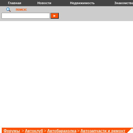
Главная
Новости
Недвижимость
Знакомств
поиск:
Форумы
>
Автоклуб
>
Автобарахолка
>
Автозапчасти и ремонт