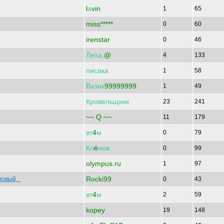
l
а
vin
1
65
miss*****
0
60
irenstar
0
46
Леха
.@
4
133
писака
1
58
Вазик
99999999
1
49
Кровельщикк
23
241
~~ Q ~~
11
179
вт
4
м
0
79
Кл
ё
нов
0
99
olympus.ru
1
97
Rocki99
новый,
0
43
вт
4
м
2
59
kopey
19
148