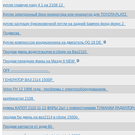
куплю главную пару 4.1 на 2108-12
Куплю электронный блок генератора или генератор для TOYOTA PLATZ
куплю заглушку буксировочной петли на задний бампер форд фокус 2
Подвеска
Куплю компрессор кондиционера на двигатель QG 18 DE
Продам дверь водительскую в сборе на Ваз2110
Продам передние фары на Мазду 6 NEW
OFF -------------------------------
ГЕНЕРАТОР ВАЗ 2114 1500Р
Volvo FH 12 1996 года - проблемы с электрооборудованием.
карбюратор 2108
нужны КАПОТ 2110,11,12,ФАРЫ 2шт с поворотниками,ТУМАНКИ,РАДИАТОР
продам 5ю дверь на ваз2114 в сборе 1500р
Продам запчасти от ауди 80