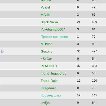
Annina
0
43
Veis-d
0
49
MAxi
м
2
66
Black Nikka
21
499
Yokohama 0007
3
94
Просто
так
нужно
1
70
MDV27
3
99
Gesone
|
2
)
30
477
~SeGa~
0
54
PLATON_1
37
393
Ingrid_Ingeborge
0
50
Truba-Delo-
н
12
100
Gragdanin
0
70
Кровельщикк
19
145
ievf[th
0
64