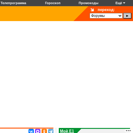
Телепрограмма
Гороскоп
Промокоды
Ещё
переход:
Мой E1