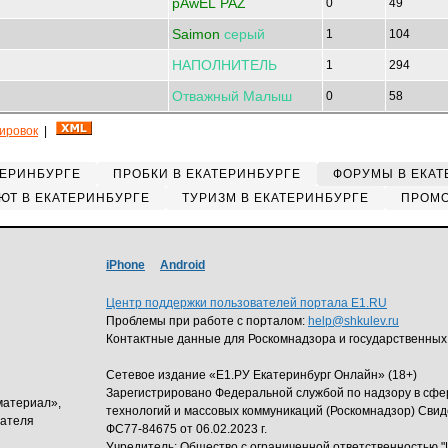
pAwEL PAZ
0
49
Saimon
серый
1
104
НАПОЛНИТЕЛЬ
1
294
Отважный
Малыш
0
58
кировок
|
ТЕРИНБУРГЕ
ПРОБКИ В ЕКАТЕРИНБУРГЕ
ФОРУМЫ В ЕКАТ
ЮТ В ЕКАТЕРИНБУРГЕ
ТУРИЗМ В ЕКАТЕРИНБУРГЕ
ПРОМО
iPhone
Android
Центр поддержки пользователей портала E1.RU
Проблемы при работе с порталом:
help@shkulev.ru
Контактные данные для Роскомнадзора и государственных
Сетевое издание «Е1.РУ Екатеринбург Онлайн» (18+)
Зарегистрировано Федеральной службой по надзору в сф
материал»,
технологий и массовых коммуникаций (Роскомнадзор) Свид
дателя
ФС77-84675 от 06.02.2023 г.
Учредитель: Общество с ограниченной ответственность