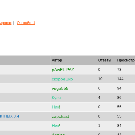
кировок
|
Он-лайн:
1
Автор
Ответы
Просмотр
pAwEL PAZ
0
73
скороешко
10
144
vuga555
6
94
Куся
4
86
Ник
!
0
55
zapchast
АКТНЫХ З.Ч
0
55
Ник
!
1
84