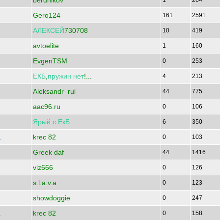
berdnikov
1
264
Gero124
161
2591
АЛЕКСЕЙ
730708
10
419
avtoelite
1
160
EvgenTSM
0
253
ЕКБ
,
пружин
нет
!...
4
213
Aleksandr_rul
44
775
aac96.ru
0
106
Ярый
с
ЕкБ
6
350
krec 82
7
0
103
Greek daf
44
1416
viz666
0
126
s.l.a.v.a
0
123
showdoggie
0
247
krec 82
7
0
158