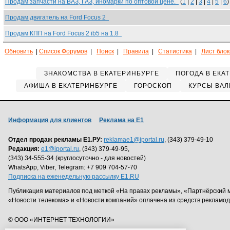
Продам запчасти на ВАЗ, ГАЗ, иномарки по оптовой цене.
(
1
|
2
|
3
|
4
|
5
|
6
)
Продам двигатель на Ford Focus 2
Продам КПП на Ford Focus 2 ib5 на 1.8
Обновить
|
Список Форумов
|
Поиск
|
Правила
|
Статистика
|
Лист бло
ЗНАКОМСТВА В ЕКАТЕРИНБУРГЕ
ПОГОДА В ЕКА
АФИША В ЕКАТЕРИНБУРГЕ
ГОРОСКОП
КУРСЫ ВАЛ
Информация для клиентов
Реклама на Е1
Отдел продаж рекламы Е1.РУ:
reklamae1@iportal.ru
, (343) 379-49-10
Редакция:
e1@iportal.ru
, (343) 379-49-95,
(343) 34-555-34 (круглосуточно - для новостей)
WhatsApp, Viber, Telegram: +7 909 704-57-70
Подписка на еженедельную рассылку E1.RU
Публикация материалов под меткой «На правах рекламы», «Партнёрский 
«Новости телекома» и «Новости компаний» оплачена из средств рекламо
© ООО «ИНТЕРНЕТ ТЕХНОЛОГИИ»