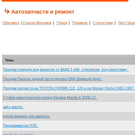
Автозапчасти и ремонт
Обновить
|
Список Форумов
|
Поиск
|
Правила
|
Статистика
|
Лист бло
Темы
Продам торпедо под монитор от BMW 3 e90, стреляная, под перетяжку
Продам Панель задней части кузова (GM) Шевроле Круз
Продам запчасти на TOYOTA CROWN 110, 120 и на Nissan Gloria 1983-198
Стойки амортизатора перед Kayaba Mazda 6 2008-12
авто масло
куплю фаркоп для акцента
Программатор ПО5