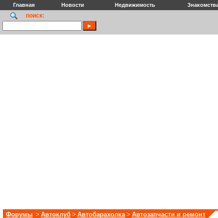
Главная
Новости
Недвижимость
Знакомств
поиск:
Форумы
>
Автоклуб
>
Автобарахолка
>
Автозапчасти и ремонт