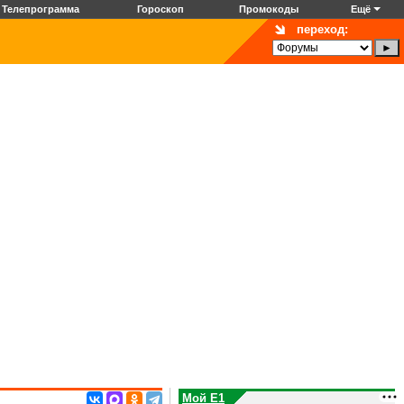
Телепрограмма
Гороскоп
Промокоды
Ещё
переход:
Мой E1