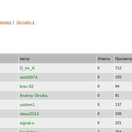
кировок
|
Он-лайн:
1
Автор
Ответы
Просмотр
D_im_A
0
712
serb0074
0
155
krec 82
7
0
94
Andrey-Stroika
0
91
uzdom1.
0
137
slava2014
0
108
signal-s
0
221