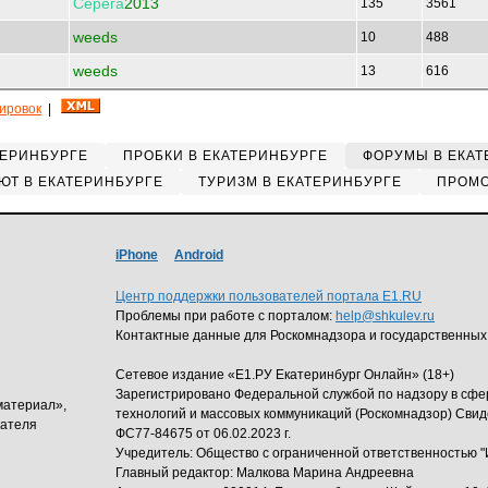
Серега
2013
135
3561
weeds
10
488
weeds
13
616
кировок
|
ТЕРИНБУРГЕ
ПРОБКИ В ЕКАТЕРИНБУРГЕ
ФОРУМЫ В ЕКАТ
ЮТ В ЕКАТЕРИНБУРГЕ
ТУРИЗМ В ЕКАТЕРИНБУРГЕ
ПРОМО
iPhone
Android
Центр поддержки пользователей портала E1.RU
Проблемы при работе с порталом:
help@shkulev.ru
Контактные данные для Роскомнадзора и государственных
Сетевое издание «Е1.РУ Екатеринбург Онлайн» (18+)
Зарегистрировано Федеральной службой по надзору в сф
материал»,
технологий и массовых коммуникаций (Роскомнадзор) Свид
дателя
ФС77-84675 от 06.02.2023 г.
Учредитель: Общество с ограниченной ответственность
Главный редактор: Малкова Марина Андреевна