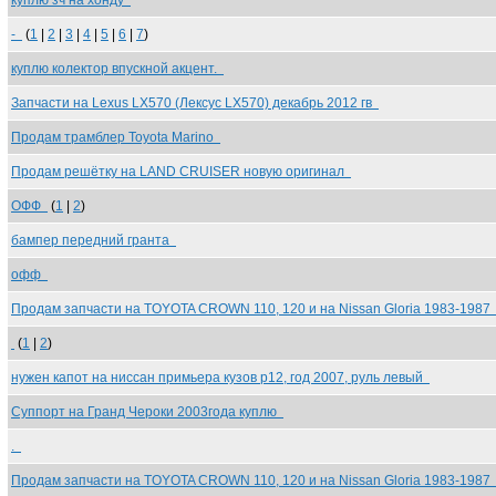
куплю зч на хонду
-
(
1
|
2
|
3
|
4
|
5
|
6
|
7
)
куплю колектор впускной акцент.
Запчасти на Lexus LX570 (Лексус LX570) декабрь 2012 гв
Продам трамблер Toyota Marino
Продам решётку на LAND CRUISER новую оригинал
ОФФ
(
1
|
2
)
бампер передний гранта
офф
Продам запчасти на TOYOTA CROWN 110, 120 и на Nissan Gloria 1983-198
(
1
|
2
)
нужен капот на ниссан примьера кузов р12, год 2007, руль левый
Суппорт на Гранд Чероки 2003года куплю
.
Продам запчасти на TOYOTA CROWN 110, 120 и на Nissan Gloria 1983-198