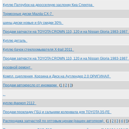
Куплю Патрубок на дросселную заслонку Киа Спектра
Тормозные диски Mazda CX-7
шины,диски новые и б/у скидки 30%
Продам запчасти на TOYOTA CROWN 110, 120 и на Nissan Gloria 1983-198
Куплю деталь
Куплю бачок стеклоомывателя X-trail 2011
Продам запчасти на TOYOTA CROWN 110, 120 и на Nissan Gloria 1983-198
кузовной ремонт
Компл. сцепления, Корзина и Диск на Аутлендер 2.0 ОРИГИНАЛ
Продам автокресло от иномарки
(
1
|
2
|
3
)
.
куплю фаркоп 2112
Продам прокладку ГБЦ и сальники коленвала для TOYOTA 3S-FE
Распродажа запчастей по оптовым ценам (рашен автопром)
(
1
|
2
|
3
|
4
|
5
)