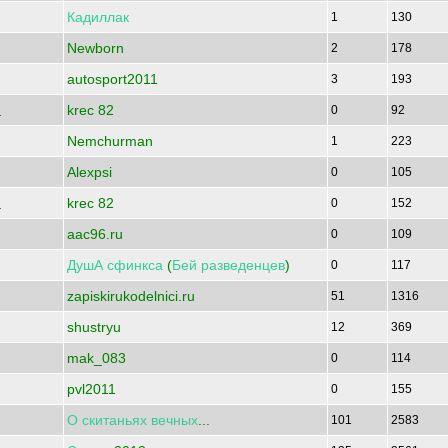
Кадиллак
1
130
Newborn
2
178
autosport2011
3
193
krec 82
7
0
92
Nemchurman
1
223
Alexpsi
0
105
krec 82
7
0
152
aac96.ru
0
109
ДушА
сфинкса
(
Бей
разведенцев
)
0
117
zapiskirukodelnici.ru
51
1316
shustryu
12
369
mak_083
0
114
pvl2011
0
155
О
скитаньях
вечных
...
101
2583