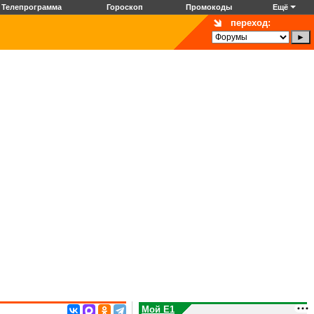
Телепрограмма
Гороскоп
Промокоды
Ещё
переход:
Мой E1