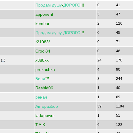
Продам
душу
-
ДОРОГО
!!!
0
41
apponent
3
47
kombar
2
126
Продам
душу
-
ДОРОГО
!!!
0
45
*21083*
0
71
Croc 84
0
46
x888xx
(
1
)
24
170
prokachka
4
90
Беня
™
8
244
Rashid06
1
40
ренач
1
69
Авторазбор
39
1104
ladapower
1
51
T.A.K.
6
122