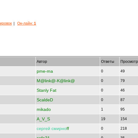
кировок
|
Он-лайн:
1
Автор
Ответы
Просмотр
pme-ma
0
49
M@link@-K@link@
0
79
Stanly Fat
0
46
ScaldeD
0
87
mikado
1
95
A_V_S
19
154
сергей
смирно
ff
0
218