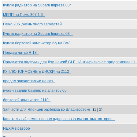
Куплю радиатор на Subaru Impreza 03г
МКПП на Пежо 307 1.6
Пежо 206 ,очень много запчастей
Куплю радиатор на Subaru Impreza 03г
Куплю бортовой компьютер б/у на ВАЗ
Продам литьё R 18
Продаются подиумы для Дэу Нексий GLE !!!Антикризисное предложение!!!!!
КУПЛЮ ТОРМОЗНЫЕ ДИСКИ на 2112
продам запчастюльки на ваз
нужен задний бампер на элантру 05
бортовой компьютер 2110
Запчасти для Японцев разборка во Владивостоке
(
1
|
2
)
Капетальный ремонт новых одноразовых импортных моторов.
NEXIA в разбор