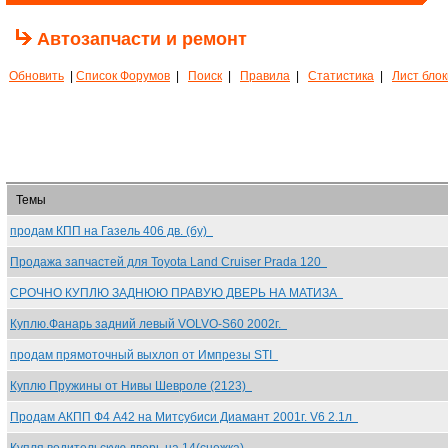
Автозапчасти и ремонт
Обновить
|
Список Форумов
|
Поиск
|
Правила
|
Статистика
|
Лист бло
Темы
продам КПП на Газель 406 дв. (бу)
Продажа запчастей для Toyota Land Cruiser Prada 120
СРОЧНО КУПЛЮ ЗАДНЮЮ ПРАВУЮ ДВЕРЬ НА МАТИЗА
Куплю.Фанарь задний левый VOLVO-S60 2002г.
продам прямоточный выхлоп от Импрезы STI
Куплю Пружины от Нивы Шевроле (2123)
Продам АКПП Ф4 А42 на Митсубиси Диамант 2001г. V6 2.1л