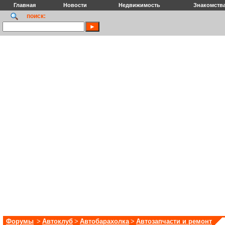
Главная
Новости
Недвижимость
Знакомств
поиск:
Форумы
>
Автоклуб
>
Автобарахолка
>
Автозапчасти и ремонт