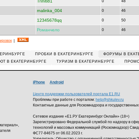
Triniti81
0
48
malinka_004
0
46
12345678qq
0
50
Романчело
0
46
кировок
|
ТЕРИНБУРГЕ
ПРОБКИ В ЕКАТЕРИНБУРГЕ
ФОРУМЫ В ЕКАТ
ЮТ В ЕКАТЕРИНБУРГЕ
ТУРИЗМ В ЕКАТЕРИНБУРГЕ
ПРОМО
iPhone
Android
Центр поддержки пользователей портала E1.RU
Проблемы при работе с порталом:
help@shkulev.ru
Контактные данные для Роскомнадзора и государственных
Сетевое издание «Е1.РУ Екатеринбург Онлайн» (18+)
Зарегистрировано Федеральной службой по надзору в сф
материал»,
технологий и массовых коммуникаций (Роскомнадзор) Свид
дателя
ФС77-84675 от 06.02.2023 г.
Учредитель: Общество с ограниченной ответственность