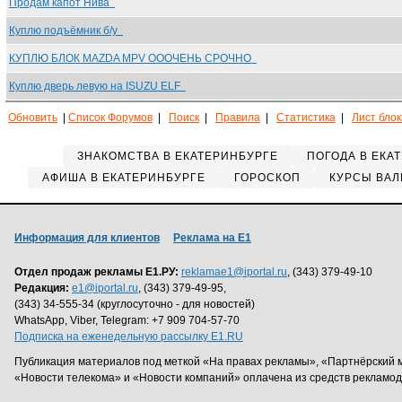
Продам капот Нива
Куплю подъёмник б/у
КУПЛЮ БЛОК MAZDA MPV ОООЧЕНЬ СРОЧНО
Куплю дверь левую на ISUZU ELF
Обновить
|
Список Форумов
|
Поиск
|
Правила
|
Статистика
|
Лист бло
ЗНАКОМСТВА В ЕКАТЕРИНБУРГЕ
ПОГОДА В ЕКА
АФИША В ЕКАТЕРИНБУРГЕ
ГОРОСКОП
КУРСЫ ВАЛ
Информация для клиентов
Реклама на Е1
Отдел продаж рекламы Е1.РУ:
reklamae1@iportal.ru
, (343) 379-49-10
Редакция:
e1@iportal.ru
, (343) 379-49-95,
(343) 34-555-34 (круглосуточно - для новостей)
WhatsApp, Viber, Telegram: +7 909 704-57-70
Подписка на еженедельную рассылку E1.RU
Публикация материалов под меткой «На правах рекламы», «Партнёрский 
«Новости телекома» и «Новости компаний» оплачена из средств рекламо