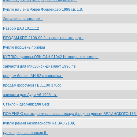
Купля водительскую дверь на 14(снежка).
Куплю на Лэнд Ровер Фрилендер 1998 г.в. 1,8.
Запчати на иномарки.
Разбор ВАЗ 10,11,12
ПРОДАМ КПП 2108-09 2шт спорт и стандарт
Куплю поршень приоры
КУПЛЮ пружины OBK C4H-91042 Н- поправил номер
запчасти для Мицубиси-Диамант 1996 г в
продам бензин АИ-92 с заправки
продам форсунки FBJE100 370сс
запчасти для Ауди А6 1998 г в
Стекло и дворник для Getz
ПОМЕНЯЮ расходники на ниссан мазда форд на деньги БЕЛИНСКОГО 173
Куплю ремни безопасности на ВАЗ 2109,
куплю дверь на лансер 9