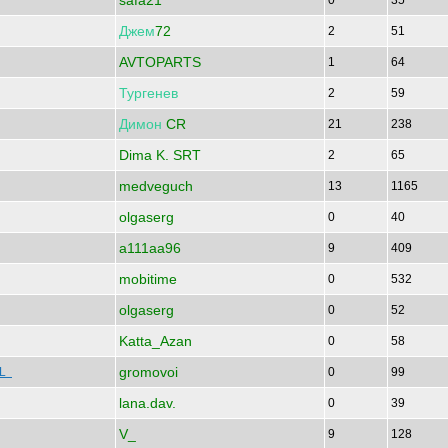
safa21
0
35
Джем
72
2
51
AVTOPARTS
1
64
Тургенев
2
59
Димон
CR
21
238
Dima K. SRT
2
65
medveguch
13
1165
olgaserg
0
40
a111aa96
9
409
mobitime
0
532
olgaserg
0
52
Katta_Azan
0
58
gromovoi
 L
0
99
lana.dav.
0
39
V_
9
128