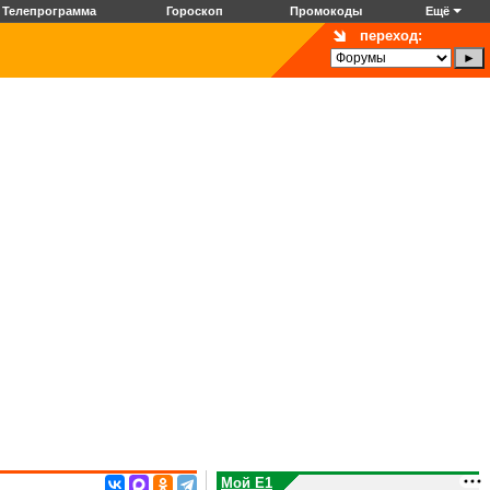
Телепрограмма
Гороскоп
Промокоды
Ещё
переход:
Мой E1