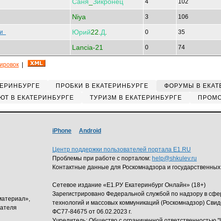
Саня
_
Зикронец
4
102
Niya
3
106
Юрий
22.
Д
.
ни
0
35
Lancia-21
0
74
кировок
|
ТЕРИНБУРГЕ
ПРОБКИ В ЕКАТЕРИНБУРГЕ
ФОРУМЫ В ЕКАТ
ЮТ В ЕКАТЕРИНБУРГЕ
ТУРИЗМ В ЕКАТЕРИНБУРГЕ
ПРОМО
iPhone
Android
Центр поддержки пользователей портала E1.RU
Проблемы при работе с порталом:
help@shkulev.ru
Контактные данные для Роскомнадзора и государственных
Сетевое издание «Е1.РУ Екатеринбург Онлайн» (18+)
Зарегистрировано Федеральной службой по надзору в сф
материал»,
технологий и массовых коммуникаций (Роскомнадзор) Свид
дателя
ФС77-84675 от 06.02.2023 г.
Учредитель: Общество с ограниченной ответственность