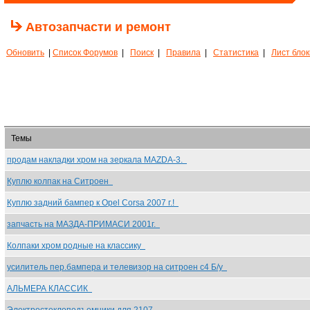
Автозапчасти и ремонт
Обновить
|
Список Форумов
|
Поиск
|
Правила
|
Статистика
|
Лист бло
Темы
продам накладки хром на зеркала MAZDA-3.
Куплю колпак на Ситроен
Куплю задний бампер к Opel Corsa 2007 г.!
запчасть на МАЗДА-ПРИМАСИ 2001г.
Колпаки хром родные на классику
усилитель пер.бампера и телевизор на ситроен с4 Б/у
АЛЬМЕРА КЛАССИК