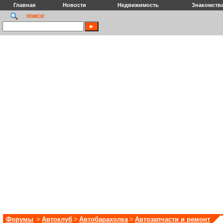
Главная
Новости
Недвижимость
Знакомств
поиск:
Форумы
>
Автоклуб
>
Автобарахолка
>
Автозапчасти и ремонт