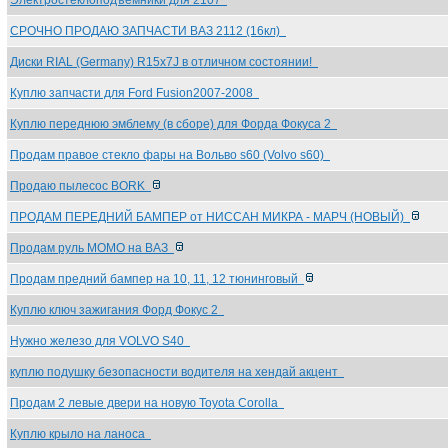
Электростеклоподъемники для 2107
СРОЧНО ПРОДАЮ ЗАПЧАСТИ ВАЗ 2112 (16кл)
Диски RIAL (Germany) R15x7J в отличном состоянии!
Куплю запчасти для Ford Fusion2007-2008
Куплю переднюю эмблему (в сборе) для Форда Фокуса 2
Продам правое стекло фары на Вольво s60 (Volvo s60)
Продаю пылесос BORK
ПРОДАМ ПЕРЕДНИЙ БАМПЕР от НИССАН МИКРА - МАРЧ (НОВЫЙ)
Продам руль МОМО на ВАЗ
Продам предний бампер на 10, 11, 12 тюнинговый
Куплю ключ зажигания Форд Фокус 2
Нужно железо для VOLVO S40
куплю подушку безопасности водителя на хендай акцент
Продам 2 левые двери на новую Toyota Corolla
Куплю крыло на ланоса