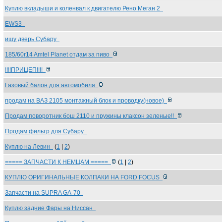
Куплю вкладыши и коленвал к двигателю Рено Меган 2
EWS3
ищу дверь Субару
185/60r14 Amtel Planet отдам за пиво
!!!!ПРИЦЕП!!!!
Газовый балон для автомобиля
продам на ВАЗ 2105 монтажный блок и проводку(новое)
Продам поворотник бош 2110 и пружины клаксон зеленые!!
Продам фильтр для Субару
Куплю на Левин
(
1
|
2
)
===== ЗАПЧАСТИ К НЕМЦАМ =====
(
1
|
2
)
КУПЛЮ ОРИГИНАЛЬНЫЕ КОЛПАКИ НА FORD FOCUS
Запчасти на SUPRA GA-70
Куплю задние Фары на Ниссан