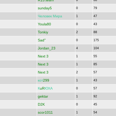
R15.team
0
68
sunday5
0
79
Человек
Мира
1
47
Youla80
0
43
Tonkiy
2
88
Sad''
0
175
Jordan_23
4
104
Next 3
1
55
Next 3
1
85
Next 3
2
57
кот
299
1
43
К
uR
ЮХА
0
57
gektar
1
92
D2K
0
45
scor1011
1
54