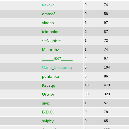
некокс
0
74
emtec3
0
58
vladco
6
97
tcimbalar
2
87
~~Night~~
1
72
Miharehz
1
74
_____SS?_____
4
67
Саня
_
Зикронец
5
104
puritanka
6
86
Kscsqq
40
473
UrSTA
30
323
sivic
1
57
B.D.C.
0
78
sylphy
0
65