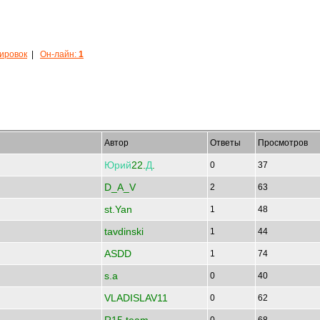
кировок
|
Он-лайн:
1
Автор
Ответы
Просмотров
Юрий
22.
Д
.
0
37
D_A_V
2
63
st.Yan
1
48
tavdinski
1
44
ASDD
1
74
s.a
0
40
VLADISLAV11
0
62