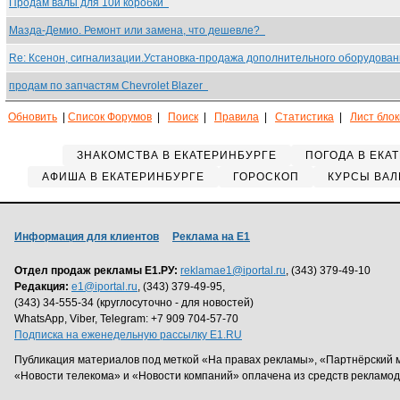
Продам валы для 10й коробки
Мазда-Демио. Ремонт или замена, что дешевле?
Re: Ксенон, сигнализации.Установка-продажа дополнительного оборудова
продам по запчастям Chevrolet Blazer
Обновить
|
Список Форумов
|
Поиск
|
Правила
|
Статистика
|
Лист бло
ЗНАКОМСТВА В ЕКАТЕРИНБУРГЕ
ПОГОДА В ЕКА
АФИША В ЕКАТЕРИНБУРГЕ
ГОРОСКОП
КУРСЫ ВАЛ
Информация для клиентов
Реклама на Е1
Отдел продаж рекламы Е1.РУ:
reklamae1@iportal.ru
, (343) 379-49-10
Редакция:
e1@iportal.ru
, (343) 379-49-95,
(343) 34-555-34 (круглосуточно - для новостей)
WhatsApp, Viber, Telegram: +7 909 704-57-70
Подписка на еженедельную рассылку E1.RU
Публикация материалов под меткой «На правах рекламы», «Партнёрский 
«Новости телекома» и «Новости компаний» оплачена из средств рекламо