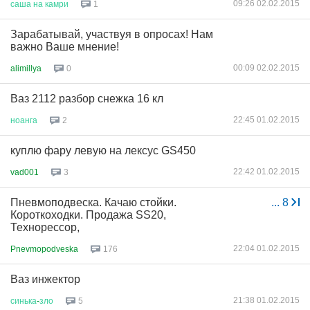
09:26 02.02.2015
саша
на
камри
1
Зарабатывай, участвуя в опросах! Нам
важно Ваше мнение!
00:09 02.02.2015
alimillya
0
Ваз 2112 разбор снежка 16 кл
22:45 01.02.2015
ноанга
2
куплю фару левую на лексус GS450
22:42 01.02.2015
vad001
3
Пневмоподвеска. Качаю стойки.
...
8
Короткоходки. Продажа SS20,
Технорессор,
22:04 01.02.2015
Pnevmopodveska
176
Ваз инжектор
21:38 01.02.2015
синька
-
зло
5