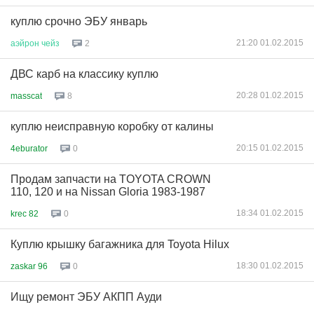
куплю срочно ЭБУ январь
21:20 01.02.2015
аэйрон
чейз
2
ДВС карб на классику куплю
20:28 01.02.2015
masscat
8
куплю неисправную коробку от калины
20:15 01.02.2015
4eburator
0
Продам запчасти на TOYOTA CROWN
110, 120 и на Nissan Gloria 1983-1987
18:34 01.02.2015
krec 82
0
Куплю крышку багажника для Toyota Hilux
18:30 01.02.2015
zaskar 96
0
Ищу ремонт ЭБУ АКПП Ауди