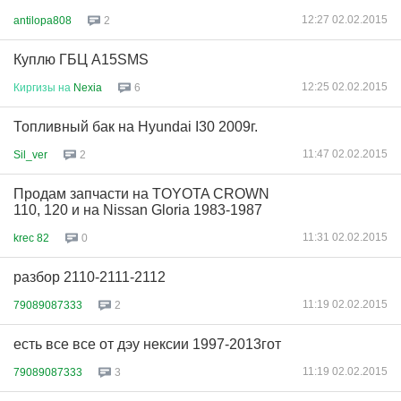
12:27 02.02.2015
antilopa808
2
Куплю ГБЦ A15SMS
12:25 02.02.2015
Киргизы
на
Nexia
6
Топливный бак на Hyundai I30 2009г.
11:47 02.02.2015
Sil_ver
2
Продам запчасти на TOYOTA CROWN
110, 120 и на Nissan Gloria 1983-1987
11:31 02.02.2015
krec 82
0
разбор 2110-2111-2112
11:19 02.02.2015
79089087333
2
есть все все от дэу нексии 1997-2013гот
11:19 02.02.2015
79089087333
3