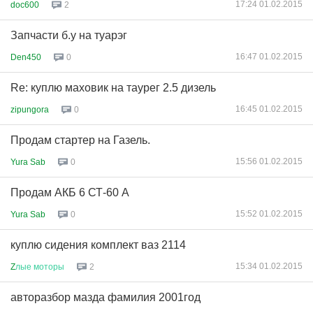
17:24 01.02.2015
doc600
2
Запчасти б.у на туарэг
16:47 01.02.2015
Den450
0
Re: куплю маховик на таурег 2.5 дизель
16:45 01.02.2015
zipungora
0
Продам стартер на Газель.
15:56 01.02.2015
Yura Sab
0
Продам АКБ 6 СТ-60 А
15:52 01.02.2015
Yura Sab
0
куплю сидения комплект ваз 2114
15:34 01.02.2015
Z
лые
моторы
2
авторазбор мазда фамилия 2001год