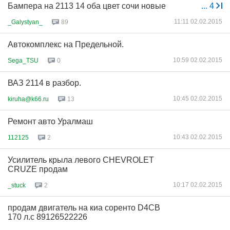
Бампера на 2113 14 оба цвет сочи новые
...
4
11:11 02.02.2015
_Galystyan_
89
Автокомплекс на Предельной.
10:59 02.02.2015
Sega_TSU
0
ВАЗ 2114 в разбор.
10:45 02.02.2015
kiruha@k66.ru
13
Ремонт авто Уралмаш
10:43 02.02.2015
112125
2
Усилитель крыла левого CHEVROLET
CRUZE продам
10:17 02.02.2015
_stuck
2
продам двигатель на киа соренто D4CB
170 л.с 89126522226