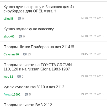
Куплю дуги на крышу и багажник для 4х
сноубордов для OPEL Astra H
14:20 02.02.2015
stilus88
0
Куплю подвеску на классику
14:10 02.02.2015
zhuck66
0
Продам Щиток Приборов на ваз 2114 !!!
13:45 02.02.2015
Cayenne96
13
Продам запчасти на TOYOTA CROWN
110, 120 и на Nissan Gloria 1983-1987
13:18 02.02.2015
krec 82
0
куплю супорта газ 3110 и ваз 2112
13:12 02.02.2015
Роман
19992
5
Продам запчасти ВАЗ 2112