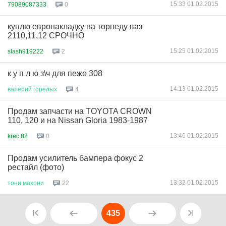
15:33 01.02.2015
79089087333
0
куплю евронакладку на торпеду ваз
2110,11,12 СРОЧНО
15:25 01.02.2015
slash919222
2
к у п л ю з\ч для пежо 308
14:13 01.02.2015
валерий
горелых
4
Продам запчасти на TOYOTA CROWN
110, 120 и на Nissan Gloria 1983-1987
13:46 01.02.2015
krec 82
0
Продам усилитель бампера фокус 2
рестайл (фото)
13:32 01.02.2015
тони
махони
22
435