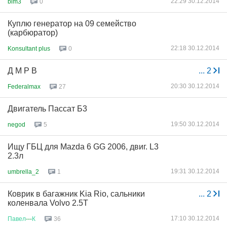
22:29 30.12.2014
bim3
0
Куплю генератор на 09 семейство
(карбюратор)
22:18 30.12.2014
Konsultant plus
0
Д М Р В
...
2
20:30 30.12.2014
Federalmax
27
Двигатель Пассат Б3
19:50 30.12.2014
negod
5
Ищу ГБЦ для Mazda 6 GG 2006, двиг. L3
2.3л
19:31 30.12.2014
umbrella_2
1
Коврик в багажник Kia Rio, сальники
...
2
коленвала Volvo 2.5T
17:10 30.12.2014
Павел
---
К
36