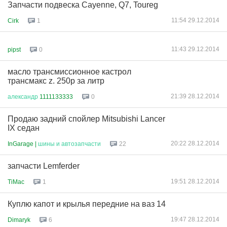
Запчасти подвеска Cayenne, Q7, Toureg
11:54 29.12.2014
Cirk
1
11:43 29.12.2014
pipst
0
масло трансмиссионное кастрол
трансмакс z. 250р за литр
21:39 28.12.2014
александр
1111133333
0
Продаю задний спойлер Mitsubishi Lancer
IX седан
20:22 28.12.2014
InGarage |
шины
и
автозапчасти
22
запчасти Lemferder
19:51 28.12.2014
TiMac
1
Куплю капот и крылья передние на ваз 14
19:47 28.12.2014
Dimaryk
6