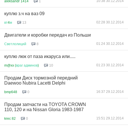
10:38 30.12.2014
aleksandr 1414
1
куплю з.ч на ваз 09
02:28 30.12.2014
вт
4
м
13
Двигатели и коробки передач из Польши
01:24 30.12.2014
Светлолиций
8
куплю люк от паза икаруса или.....
01:23 30.12.2014
m@xx (
враг
админов
)
10
Продам Диск тормозной передний
Daewoo Nubira Lacetti Delphi
16:37 29.12.2014
bmp648
0
Продам запчасти на TOYOTA CROWN
110, 120 и на Nissan Gloria 1983-1987
15:51 29.12.2014
krec 82
0