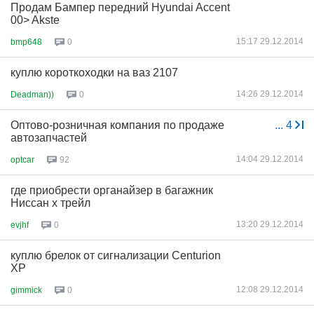
Продам Бампер передний Hyundai Accent
00> Akste
15:17 29.12.2014
bmp648
0
куплю короткоходки на ваз 2107
14:26 29.12.2014
Deadman))
0
Оптово-розничная компания по продаже
...
4
автозапчастей
14:04 29.12.2014
optcar
92
где приобрести органайзер в багажник
Ниссан х трейл
13:20 29.12.2014
evjhf
0
куплю брелок от сигнализации Centurion
XP
12:08 29.12.2014
gimmick
0