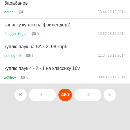
барабанов
13:44 28.12.2014
br
а
nd
1
запаску куплю на фрилендер2
12:32 28.12.2014
Воздух
+
Вода
0
куплю паук на ВАЗ 2108 карб.
11:34 28.12.2014
pomog-nik
1
куплю паук 4 - 2 - 1 на классику 16v
09:40 28.12.2014
///Xitroy
0
460