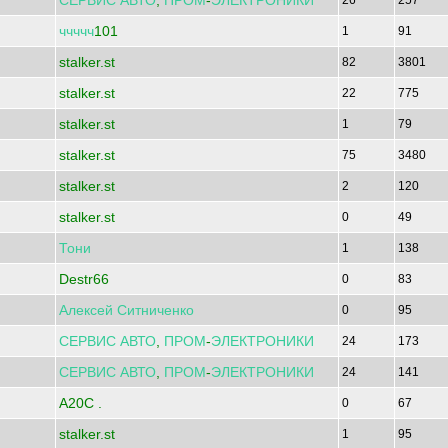
СЕРВИС
АВТО
,
ПРОМ
-
ЭЛЕКТРОНИКИ
26
257
ччччч
101
1
91
stalker.st
82
3801
stalker.st
22
775
stalker.st
1
79
stalker.st
75
3480
stalker.st
2
120
stalker.st
0
49
Тони
1
138
Destr66
0
83
Алексей
Ситниченко
0
95
СЕРВИС
АВТО
,
ПРОМ
-
ЭЛЕКТРОНИКИ
24
173
СЕРВИС
АВТО
,
ПРОМ
-
ЭЛЕКТРОНИКИ
24
141
A20C .
0
67
stalker.st
1
95