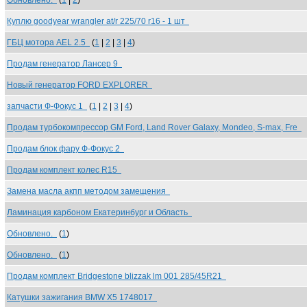
Обновлено.
(
1
|
2
)
Куплю goodyear wrangler at/r 225/70 r16 - 1 шт
ГБЦ мотора AEL 2.5
(
1
|
2
|
3
|
4
)
Продам генератор Лансер 9
Новый генератор FORD EXPLORER
запчасти Ф-Фокус 1
(
1
|
2
|
3
|
4
)
Продам турбокомпрессор GM Ford, Land Rover Galaxy, Mondeo, S-max, Fre
Продам блок фару Ф-Фокус 2
Продам комплект колес R15
Замена масла акпп методом замещения
Ламинация карбоном Екатеринбург и Область
Обновлено.
(
1
)
Обновлено.
(
1
)
Продам комплект Bridgestone blizzak lm 001 285/45R21
Катушки зажигания BMW X5 1748017