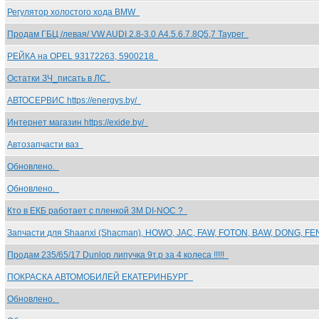
Регулятор холостого хода BMW
Продам ГБЦ /левая/ VW AUDI 2.8-3.0 А4.5.6.7.8Q5,7 Таурег
РЕЙКА на OPEL 93172263, 5900218
Остатки ЗЧ_писать в ЛС
АВТОСЕРВИС https://energys.by/
Интернет магазин https://exide.by/
Автозапчасти ваз
Обновлено.
Обновлено.
Кто в ЕКБ работает с пленкой 3M DI-NOC ?
Запчасти для Shaanxi (Shacman), HOWO, JAC, FAW, FOTON, BAW, DONG, F
Продам 235/65/17 Dunlop липучка 9т.р за 4 колеса !!!!!
ПОКРАСКА АВТОМОБИЛЕЙ ЕКАТЕРИНБУРГ
Обновлено.