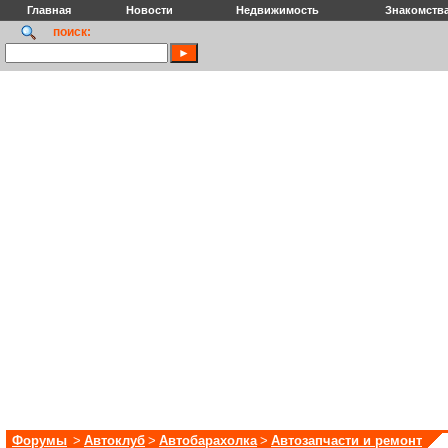
Главная
Новости
Недвижимость
Знакомств
поиск:
Форумы
>
Автоклуб
>
Автобарахолка
>
Автозапчасти и ремонт