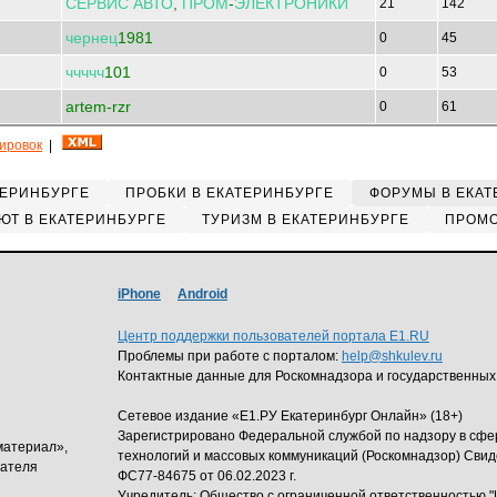
СЕРВИС
АВТО
,
ПРОМ
-
ЭЛЕКТРОНИКИ
21
142
чернец
1981
0
45
ччччч
101
0
53
artem-rzr
0
61
кировок
|
ТЕРИНБУРГЕ
ПРОБКИ В ЕКАТЕРИНБУРГЕ
ФОРУМЫ В ЕКАТ
ЮТ В ЕКАТЕРИНБУРГЕ
ТУРИЗМ В ЕКАТЕРИНБУРГЕ
ПРОМО
iPhone
Android
Центр поддержки пользователей портала E1.RU
Проблемы при работе с порталом:
help@shkulev.ru
Контактные данные для Роскомнадзора и государственных
Сетевое издание «Е1.РУ Екатеринбург Онлайн» (18+)
Зарегистрировано Федеральной службой по надзору в сф
материал»,
технологий и массовых коммуникаций (Роскомнадзор) Свид
дателя
ФС77-84675 от 06.02.2023 г.
Учредитель: Общество с ограниченной ответственность