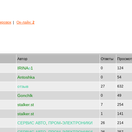
кировок
|
Он-лайн:
2
Автор
Ответы
Просмот
IRINA
о
1
0
124
Antoshka
0
54
отзыв
27
632
Gonchlk
0
49
stalker.st
7
254
stalker.st
1
141
СЕРВИС
АВТО
,
ПРОМ
-
ЭЛЕКТРОНИКИ
26
214