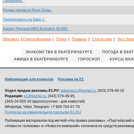
Обновлено.
Подам запчасти Рено Логан
Перепрошить на Евро 2
Кокпит Playseat WRS Evolution 45.000
Обновить
|
Список Форумов
|
Поиск
|
Правила
|
Статистика
|
Лист бло
ЗНАКОМСТВА В ЕКАТЕРИНБУРГЕ
ПОГОДА В ЕКА
АФИША В ЕКАТЕРИНБУРГЕ
ГОРОСКОП
КУРСЫ ВАЛ
Информация для клиентов
Реклама на Е1
Отдел продаж рекламы Е1.РУ:
reklamae1@iportal.ru
, (343) 379-49-10
Редакция:
e1@iportal.ru
, (343) 379-49-95,
(343) 34-555-34 (круглосуточно - для новостей)
WhatsApp, Viber, Telegram: +7 909 704-57-70
Подписка на еженедельную рассылку E1.RU
Публикация материалов под меткой «На правах рекламы», «Партнёрский 
«Новости телекома» и «Новости компаний» оплачена из средств рекламо