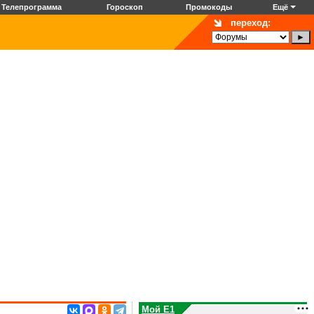
Телепрограмма
Гороскоп
Промокоды
Ещё
переход:
Мой E1