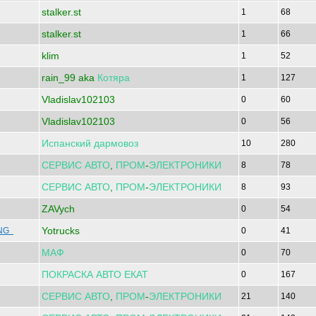
stalker.st
1
68
stalker.st
1
66
klim
1
52
rain_99 aka
Котяра
1
127
Vladislav102103
0
60
Vladislav102103
0
56
Испанский
дармовоз
10
280
СЕРВИС
АВТО
,
ПРОМ
-
ЭЛЕКТРОНИКИ
8
78
СЕРВИС
АВТО
,
ПРОМ
-
ЭЛЕКТРОНИКИ
8
93
ZAVych
0
54
Yotrucks
ENG
0
41
МАФ
0
70
ПОКРАСКА
АВТО
ЕКАТ
0
167
СЕРВИС
АВТО
,
ПРОМ
-
ЭЛЕКТРОНИКИ
21
140