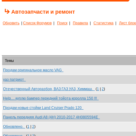
Автозапчасти и ремонт
Обновить
|
Список Форумов
|
Поиск
|
Правила
|
Статистика
|
Лист бло
Темы
Продам оригинальное масло VAG
уаз патриот
Отечественный Авторазбор, ВАЗ ГАЗ УАЗ, Химмаш.
(
1
|
2
)
Help.... куплю бампер передний тойота королла 150 !!!
Продам новые стойки Land Cruiser Prado 120
Панель передняя Audi A8 (4H) 2010-2017 4H0805594E
Обновлено.
(
1
|
2
)