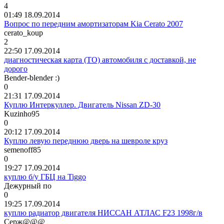
4
01:49 18.09.2014
Вопрос по передним амортизаторам Kia Cerato 2007
cerato_koup
2
22:50 17.09.2014
диагностическая карта (ТО) автомобиля с доставкой, не
дорого
Bender-blender :)
0
21:31 17.09.2014
Куплю Интеркуллер. Двигатель Nissan ZD-30
Kuzinho95
0
20:12 17.09.2014
Куплю левую переднюю дверь на шевроле круз
semenoff85
0
19:27 17.09.2014
куплю б/у ГБЦ на Tiggo
Дежурный
по
0
19:25 17.09.2014
куплю радиатор двигателя НИССАН АТЛАС F23 1998г/в
Серж
@@@