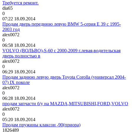
Требуется ремонт.
dia65
0
07:22 18.09.2014
Продам дверь переднюю левую BMW 5-серия Е 39 с 1995-
2003 год
alex0072
0
06:58 18.09.2014
VOLVO (ВОЛЬВО)-S-60 с 2000-2009 г.левая-водительская
дверь полностью в
alex0072
0
06:29 18.09.2014
Продам заднюю левую дверь Toyota Corolla (универсал 2004-
07) IX поколе
alex0072
0
06:28 18.09.2014
продам запчасти б/у на MAZDA,MITSUBISHI,FORD,VOLVO
alex0072
0
05:20 18.09.2014
Продам пружины клаксон -90(приора)
1826489