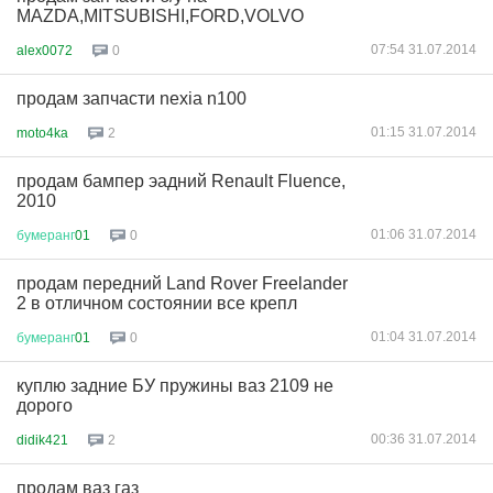
MAZDA,MITSUBISHI,FORD,VOLVO
07:54 31.07.2014
alex0072
0
продам запчасти nexia n100
01:15 31.07.2014
moto4ka
2
продам бампер эадний Renault Fluence,
2010
01:06 31.07.2014
бумеранг
01
0
продам передний Land Rover Freelander
2 в отличном состоянии все крепл
01:04 31.07.2014
бумеранг
01
0
куплю задние БУ пружины ваз 2109 не
дорого
00:36 31.07.2014
didik421
2
продам ваз газ