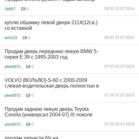
09:32 31.07.2014
Sell07
0
куплю обшивку левой двери 2114(12г.в.)
со вставкой
08:41 31.07.2014
win123
2
Продам дверь переднюю левую BMW 5-
серия Е 39 с 1995-2003 год
07:57 31.07.2014
alex0072
0
VOLVO (ВОЛЬВО)-S-60 с 2000-2009
г.левая-водительская дверь полностью в
07:56 31.07.2014
alex0072
0
Продам заднюю левую дверь Toyota
Corolla (универсал 2004-07) IX поколе
07:55 31.07.2014
alex0072
0
продам запчасти б/у на