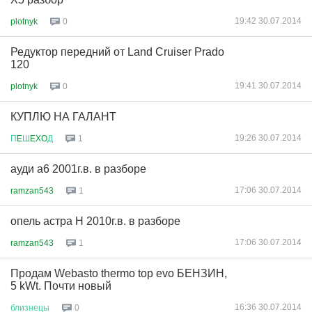
19:42 30.07.2014
plotnyk
0
Редуктор передний от Land Cruiser Prado
120
19:41 30.07.2014
plotnyk
0
КУПЛЮ НА ГАЛАНТ
19:26 30.07.2014
П
E
Ш
EXO
Д
1
ауди а6 2001г.в. в разборе
17:06 30.07.2014
ramzan543
1
опель астра Н 2010г.в. в разборе
17:06 30.07.2014
ramzan543
1
Продам Webasto thermo top evo БЕНЗИН,
5 kWt. Почти новый
16:36 30.07.2014
близнецы
0