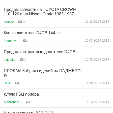
Продам запчасти на TOYOTA CROWN
110, 120 и на Nissan Gloria 1983-1987
16:32 30.07.2014
krec 82
0
Куплю двигатель D4CB 144л.с
16:03 30.07.2014
Zoomervip
2
Продам контрактные двигателя D4CB
15:52 30.07.2014
avtoelite
2
ПРОДАМ 3-й ряд сидений на ПАДЖЕРО
IV
14:39 30.07.2014
НСФ
0
куплю ГБЦ приора
14:13 30.07.2014
AlekzanderS
9