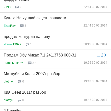
22:44 30.07.2014
9193
2
Куплю На хундай акцент запчасти.
22:44 30.07.2014
Екат
Rav
3
продам кенгурин на ниву
20:19 30.07.2014
Роман
19992
1
Продам Эбу Микас 7.1 241.3763 000-31
...
2
19:55 30.07.2014
Frank Muller™
37
Митцубиси Кольт 2007г разбор
19:43 30.07.2014
plotnyk
0
Кия Сеед 2011г разбор
19:42 30.07.2014
plotnyk
0
X5 разбор