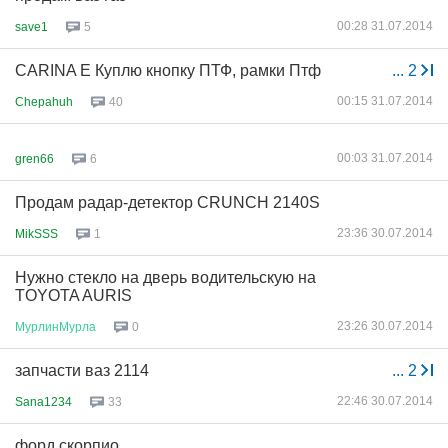
00:28 31.07.2014
save1
5
CARINA E Куплю кнопку ПТФ, рамки Птф
...
2
00:15 31.07.2014
Chepahuh
40
00:03 31.07.2014
gren66
6
Продам радар-детектор CRUNCH 2140S
23:36 30.07.2014
MikSSS
1
Нужно стекло на дверь водительскую на
TOYOTA AURIS
23:26 30.07.2014
МурлинМурла
0
запчасти ваз 2114
...
2
22:46 30.07.2014
Sana1234
33
форд скорпио