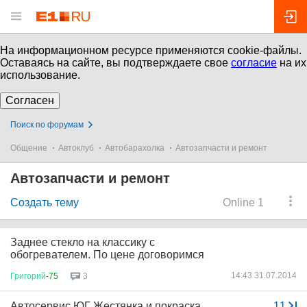
На информационном ресурсе применяются cookie-файлы.
Оставаясь на сайте, вы подтверждаете свое
согласие
на их
использование.
Согласен
Поиск по форумам
Общение
Автоклуб
Автобарахолка
Автозапчасти и ремонт
Автозапчасти и ремонт
Создать тему
Online 1
Заднее стекло на классику с
обогревателем. По цене договоримся
14:43 31.07.2014
Григорий
-75
3
Автосервис ЮГ Жестянка и покраска
...
11