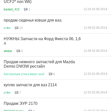
UCF2* non Wti)
12:24 02.06.2014
basket_415
1
продам сиденья ковши для ваз.
11:59 02.06.2014
вт
4
м
15
НУЖНЫ Запчасти на Форд Фиеста 06, 1,6
л
11:56 02.06.2014
alekar
0
Продам немного запчастей для Mazda
Demio DW3W рестайл
11:53 02.06.2014
Кастрюлька
утюга
варит
рыб
6
куплю запчасти для ваз 2114
11:52 02.06.2014
вт
4
м
7
Продам ЭУР 2170