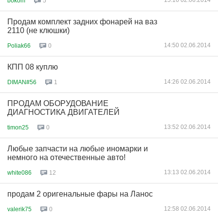
15:16 02.06.2014
bokom
5
Продам комплект задних фонарей на ваз
2110 (не клюшки)
14:50 02.06.2014
Poliak66
0
КПП 08 куплю
14:26 02.06.2014
DIMAN#56
1
ПРОДАМ ОБОРУДОВАНИЕ
ДИАГНОСТИКА ДВИГАТЕЛЕЙ
13:52 02.06.2014
timon25
0
Любые запчасти на любые иномарки и
немного на отечественные авто!
13:13 02.06.2014
white086
12
продам 2 оригенальные фары на Ланос
12:58 02.06.2014
valerik75
0