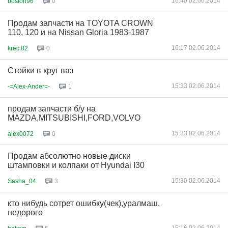
16:40 02.06.2014
boston96
0
Продам запчасти на TOYOTA CROWN
110, 120 и на Nissan Gloria 1983-1987
16:17 02.06.2014
krec 82
0
Стойки в круг ваз
15:33 02.06.2014
-=Alex-Ander=-
1
продам запчасти б/у на
MAZDA,MITSUBISHI,FORD,VOLVO
15:33 02.06.2014
alex0072
0
Продам абсолютно новые диски
штамповки и колпаки от Hyundai I30
15:30 02.06.2014
Sasha_04
3
кто нибудь сотрет ошибку(чек),уралмаш,
недорого