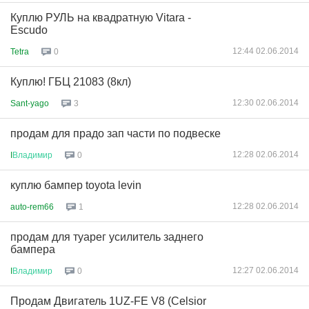
Куплю РУЛЬ на квадратную Vitara -
Escudo
12:44 02.06.2014
Tetra
0
Куплю! ГБЦ 21083 (8кл)
12:30 02.06.2014
Sant-yago
3
продам для прадо зап части по подвеске
12:28 02.06.2014
I
Владимир
0
куплю бампер toyota levin
12:28 02.06.2014
auto-rem66
1
продам для туарег усилитель заднего
бампера
12:27 02.06.2014
I
Владимир
0
Продам Двигатель 1UZ-FE V8 (Celsior