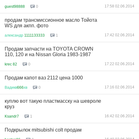
17:58 02.06.2014
guest98888
0
продам трансмиссионное масло Тойота
WS для акпп. фото
17:42 02.06.2014
александр
1111133333
1
Продам запчасти на TOYOTA CROWN
110, 120 и на Nissan Gloria 1983-1987
17:22 02.06.2014
krec 82
0
Продам капот ваз 2112 цена 1000
17:16 02.06.2014
Вадикв
666
хв
0
куплю вот такую пластмасску на шевроле
круз
16:42 02.06.2014
Ksandr7
1
Подкрылок mitsubishi colt продам