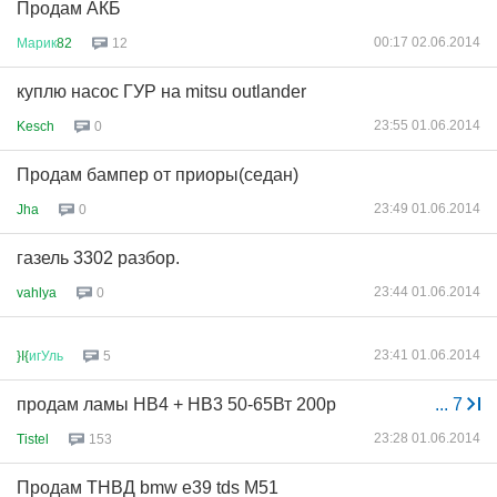
Продам АКБ
00:17 02.06.2014
Марик
82
12
куплю насос ГУР на mitsu outlander
23:55 01.06.2014
Kesch
0
Продам бампер от приоры(седан)
23:49 01.06.2014
Jha
0
газель 3302 разбор.
23:44 01.06.2014
vahlya
0
23:41 01.06.2014
}I{
игУль
5
продам ламы HB4 + HB3 50-65Вт 200р
...
7
23:28 01.06.2014
Tistel
153
Продам ТНВД bmw e39 tds M51