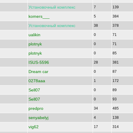
Установочный
комплекс
7
139
komers___
5
384
Установочный
комплекс
38
378
ualikin
0
71
plotnyk
0
71
plotnyk
0
85
ISUS-5596
28
381
Dream car
0
87
0278aaa
1
172
Sell07
0
89
Sell07
0
93
predpro
34
485
senyabelyj
4
138
vig62
17
314