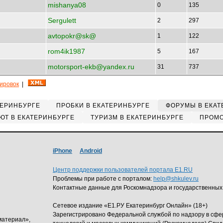
mishanya08
0
135
Sergulett
2
297
avtopokr@sk@
1
122
rom4ik1987
5
167
motorsport-ekb@yandex.ru
31
737
кировок
|
ТЕРИНБУРГЕ
ПРОБКИ В ЕКАТЕРИНБУРГЕ
ФОРУМЫ В ЕКАТ
ЮТ В ЕКАТЕРИНБУРГЕ
ТУРИЗМ В ЕКАТЕРИНБУРГЕ
ПРОМО
iPhone
Android
Центр поддержки пользователей портала E1.RU
Проблемы при работе с порталом:
help@shkulev.ru
Контактные данные для Роскомнадзора и государственных
Сетевое издание «Е1.РУ Екатеринбург Онлайн» (18+)
Зарегистрировано Федеральной службой по надзору в сф
материал»,