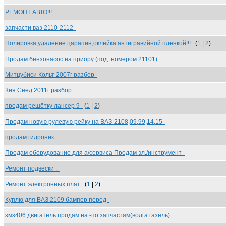
РЕМОНТ АВТО!!!
запчасти ваз 2110-2112
Полировка,удаление царапин,оклейка антигравийной пленкой!!!
(
1
|
2
)
Продам бензонасос на приору (под. номером 21101)
Митцубиси Кольт 2007г разбор
Кия Сеед 2011г разбор
продам решётку лансер 9
(
1
|
2
)
Продам новую рулевую рейку на ВАЗ-2108,09,99,14,15
продам гидроник
Продам оборудование для а/сервиса Продам эл./инструмент
Ремонт подвески .
Ремонт электронных плат
(
1
|
2
)
Куплю для ВАЗ 2109 бампер перед
змз406 двигатель продам на -по запчастям(волга газель)