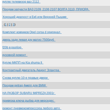
куплю телевизор ваз 2112
Продам запчасти ВАЗ 2109, 2106,2107 ВОЛГА 3110, ПРИОРА
Хороший диагност в Екб или Верхней Пышме
(
1
|
2
|
3
)
Комплект ковриков Opel corsa d оригинал
дверь задн левая дэу матиз 7500руб
f20b в разбор
кузовной ремонт
Куплю МКПП на Kia shuma II
Контрактный двигатель Акцент Элантра
Снова куплю 10-е правые двери
Продам getrag 4мкпп для BMW
НА РАЗБОР SUBARU IMPREZA 2001г
привязка ключа рыбка для мерседес
ремонт пневмокомпрессора любого авто