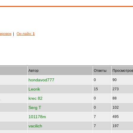
кировок
|
Он-лайн:
1
Автор
Ответы
Просмотро
hondavod777
0
90
Leorik
15
273
krec 82
7
0
88
Serg T
0
102
101178m
7
495
vacilich
7
197