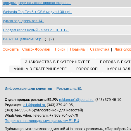
продам двери на ланос правая сторона
Webasto Top Evo 5 + GSM модуль! 30 т.р!
куплю вод. дверь ваз 14
Продам капот новый на ваз 2110,11,12
ВАЗ2109 целеком15т.р.
(
1
|
2
)
Обновить
|
Список Форумов
|
Поиск
|
Правила
|
Статистика
|
Лист бло
ЗНАКОМСТВА В ЕКАТЕРИНБУРГЕ
ПОГОДА В ЕКА
АФИША В ЕКАТЕРИНБУРГЕ
ГОРОСКОП
КУРСЫ ВАЛ
Информация для клиентов
Реклама на Е1
Отдел продаж рекламы Е1.РУ:
reklamae1@iportal.ru
, (343) 379-49-10
Редакция:
e1@iportal.ru
, (343) 379-49-95,
(343) 34-555-34 (круглосуточно - для новостей)
WhatsApp, Viber, Telegram: +7 909 704-57-70
Подписка на еженедельную рассылку E1.RU
Публикация материалов под меткой «На правах рекламы», «Партнёрский 