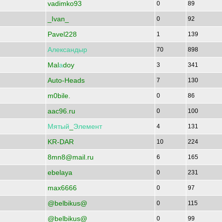
vadimko93
0
89
_Ivan_
0
92
Pavel228
1
139
Александыр
70
898
Mal
а
doy
3
341
Auto-Heads
7
130
m0bile.
0
86
aac96.ru
0
100
Мятый
_
Элемент
4
131
KR-DAR
10
224
8mn8@mail.ru
6
165
ebelaya
0
231
max6666
0
97
@belbikus@
0
115
@belbikus@
0
99