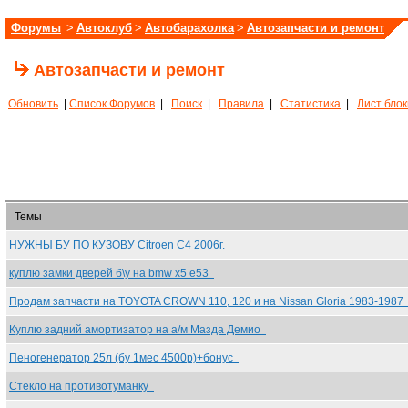
Форумы
>
Автоклуб
>
Автобарахолка
>
Автозапчасти и ремонт
Автозапчасти и ремонт
Обновить
|
Список Форумов
|
Поиск
|
Правила
|
Статистика
|
Лист бло
Темы
НУЖНЫ БУ ПО КУЗОВУ Citroen С4 2006г.
куплю замки дверей б\у на bmw x5 e53
Продам запчасти на TOYOTA CROWN 110, 120 и на Nissan Gloria 1983-198
Куплю задний амортизатор на а/м Мазда Демио
Пеногенератор 25л (бу 1мес 4500р)+бонус
Стекло на противотуманку