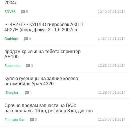
2004г.
15:45 07.01.2014
SDV66
5
··· 4F27E··· КУПЛЮ гидроблок АКПП
4F27E (форд фокус 2 - 1.6 2007г.в
14:37 07.01.2014
Garblack
4
продам крылья на тойота спринтер
AE100
12:32 07.01.2014
Septembo
3
Куплю гусеницы на задние колеса
автомобиля Урал 4320
11:38 07.01.2014
-
Те
m
р
l
а
r-
1
Срочно продам запчасти на ВАЗ:
распредвалы 16 кл, ресивер 8 кл, дисков
11:25 07.01.2014
Ешшкин
Кот
3