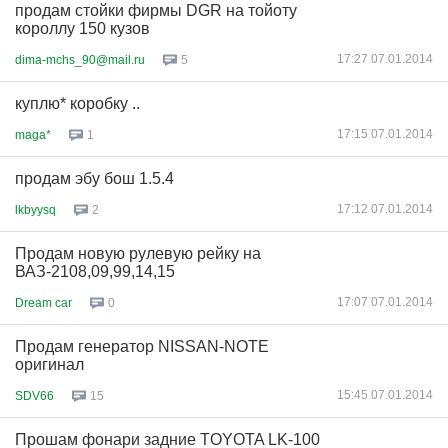
продам стойки фирмы DGR на тойоту
короллу 150 кузов
17:27 07.01.2014
dima-mchs_90@mail.ru
5
куплю* коробку ..
17:15 07.01.2014
maga*
1
продам эбу бош 1.5.4
17:12 07.01.2014
lkbyysq
2
Продам новую рулевую рейку на
ВАЗ-2108,09,99,14,15
17:07 07.01.2014
Dream car
0
Продам генератор NISSAN-NOTE
оригинал
15:45 07.01.2014
SDV66
15
Прошам фонари задние TOYOTA LK-100