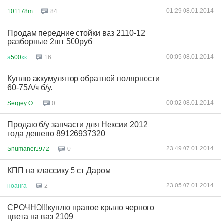
01:29 08.01.2014
101178m
84
Продам передние стойки ваз 2110-12
разборные 2шт 500руб
00:05 08.01.2014
а
500
хк
16
Куплю аккумулятор обратной полярности
60-75А/ч б/у.
00:02 08.01.2014
Sergey O.
0
Продаю б/у запчасти для Нексии 2012
года дешево 89126937320
23:49 07.01.2014
Shumaher1972
0
КПП на классику 5 ст Даром
23:05 07.01.2014
ноанга
2
СРОЧНО!!!куплю правое крыло черного
цвета на ваз 2109