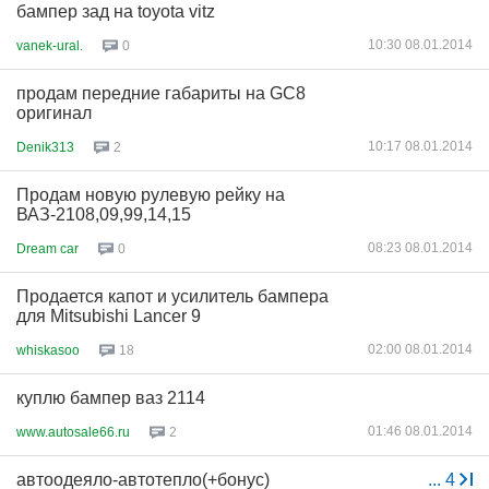
бампер зад на toyota vitz
10:30 08.01.2014
vanek-ural.
0
продам передние габариты на GC8
оригинал
10:17 08.01.2014
Denik313
2
Продам новую рулевую рейку на
ВАЗ-2108,09,99,14,15
08:23 08.01.2014
Dream car
0
Продается капот и усилитель бампера
для Mitsubishi Lancer 9
02:00 08.01.2014
whiskasoo
18
куплю бампер ваз 2114
01:46 08.01.2014
www.autosale66.ru
2
автоодеяло-автотепло(+бонус)
...
4