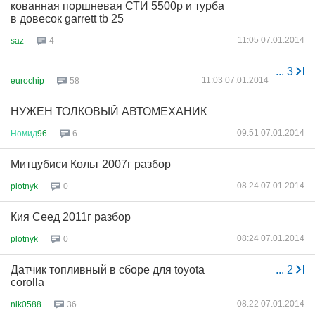
кованная поршневая СТИ 5500р и турба
в довесок garrett tb 25
11:05 07.01.2014
saz
4
...
3
11:03 07.01.2014
eurochip
58
НУЖЕН ТОЛКОВЫЙ АВТОМЕХАНИК
09:51 07.01.2014
Номид
96
6
Митцубиси Кольт 2007г разбор
08:24 07.01.2014
plotnyk
0
Кия Сеед 2011г разбор
08:24 07.01.2014
plotnyk
0
Датчик топливный в сборе для toyota
...
2
corolla
08:22 07.01.2014
nik0588
36