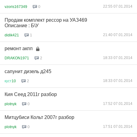
22:55 07.01.2014
vzoris167349
0
Продам комплект рессор на УАЗ469
Описание : Б\У
21:40 07.01.2014
didik421
1
ремонт акпп
18:33 07.01.2014
DRAKON1971
2
сапунит дизель д245
18:33 07.01.2014
куст
10
2
Кия Сеед 2011г разбор
17:52 07.01.2014
plotnyk
0
Митцубиси Кольт 2007г разбор
17:51 07.01.2014
plotnyk
0