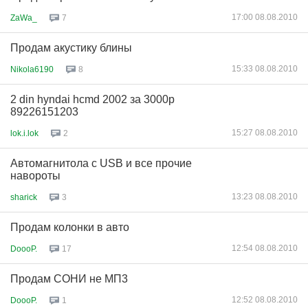
17:00 08.08.2010
ZaWa_
7
Продам акустику блины
15:33 08.08.2010
Nikola6190
8
2 din hyndai hcmd 2002 за 3000р
89226151203
15:27 08.08.2010
lok.i.lok
2
Автомагнитола с USB и все прочие
навороты
13:23 08.08.2010
sharick
3
Продам колонки в авто
12:54 08.08.2010
DoooP.
17
Продам СОНИ не МП3
12:52 08.08.2010
DoooP.
1