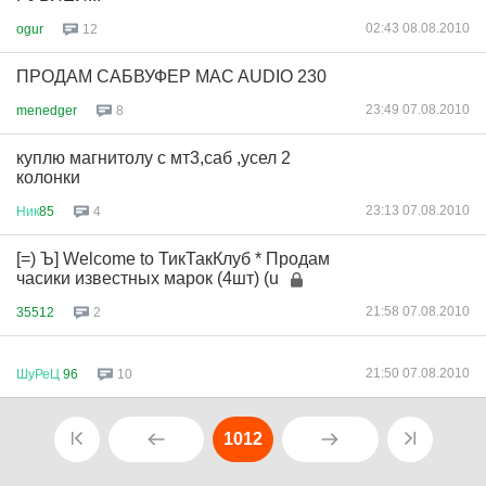
02:43 08.08.2010
ogur
12
ПРОДАМ САБВУФЕР MAC AUDIO 230
23:49 07.08.2010
menedger
8
куплю магнитолу с мт3,саб ,усел 2
колонки
23:13 07.08.2010
Ник
85
4
[=) Ъ] Welcome to ТикТакКлуб * Продам
часики известных марок (4шт) (u
21:58 07.08.2010
35512
2
21:50 07.08.2010
ШуРеЦ
96
10
1012