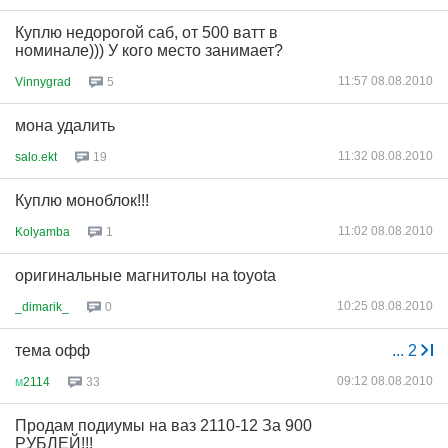
Куплю недорогой саб, от 500 ватт в
номинале))) У кого место занимает?
11:57 08.08.2010
Vinnygrad
5
мона удалить
11:32 08.08.2010
salo.ekt
19
Куплю моноблок!!!
11:02 08.08.2010
Kolyamba
1
оригинальные магнитолы на toyota
10:25 08.08.2010
_dimarik_
0
тема офф
...
2
09:12 08.08.2010
м
2114
33
Продам подиумы на ваз 2110-12 За 900
РУБЛЕЙ!!!