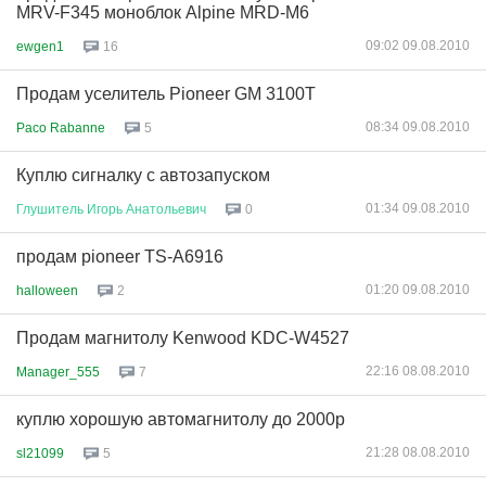
MRV-F345 моноблок Alpine MRD-M6
09:02 09.08.2010
ewgen1
16
Продам уселитель Pioneer GM 3100T
08:34 09.08.2010
Paco Rabanne
5
Куплю сигналку с автозапуском
01:34 09.08.2010
Глушитель
Игорь
Анатольевич
0
продам pioneer TS-A6916
01:20 09.08.2010
halloween
2
Продам магнитолу Kenwood KDC-W4527
22:16 08.08.2010
Manager_555
7
куплю хорошую автомагнитолу до 2000р
21:28 08.08.2010
sl21099
5