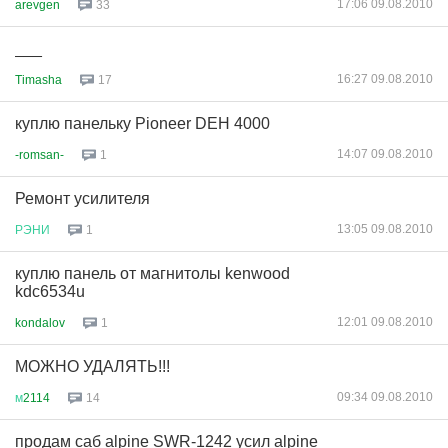
17:06 09.08.2010
arevgen
33
___
16:27 09.08.2010
Timasha
17
куплю панельку Pioneer DEH 4000
14:07 09.08.2010
-romsan-
1
Ремонт усилителя
13:05 09.08.2010
РЭНИ
1
куплю панель от магнитолы kenwood
kdc6534u
12:01 09.08.2010
kondalov
1
МОЖНО УДАЛЯТЬ!!!
09:34 09.08.2010
м
2114
14
продам саб alpine SWR-1242 усил alpine