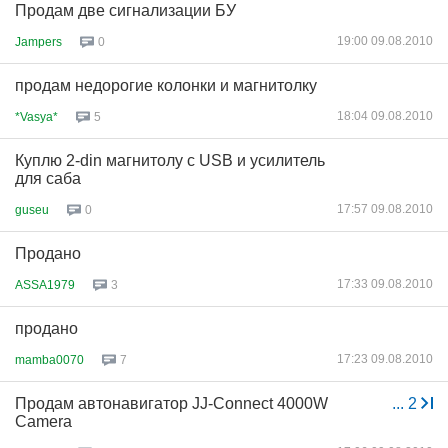
Продам две сигнализации БУ
19:00 09.08.2010
Jampers
0
продам недорогие колонки и магнитолку
18:04 09.08.2010
*Vasya*
5
Куплю 2-din магнитолу с USB и усилитель
для саба
17:57 09.08.2010
guseu
0
Продано
17:33 09.08.2010
ASSA1979
3
продано
17:23 09.08.2010
mamba0070
7
Продам автонавигатор JJ-Connect 4000W
...
2
Camera