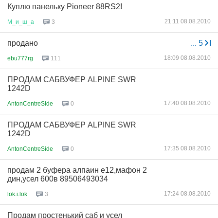
Куплю панельку Pioneer 88RS2!
21:11 08.08.2010
М
_
и
_
ш
_
а
3
продано
...
5
18:09 08.08.2010
ebu777rg
111
ПРОДАМ САБВУФЕР ALPINE SWR
1242D
17:40 08.08.2010
AntonCentreSide
0
ПРОДАМ САБВУФЕР ALPINE SWR
1242D
17:35 08.08.2010
AntonCentreSide
0
продам 2 буфера алпаин е12,мафон 2
дин,усел 600в 89506493034
17:24 08.08.2010
lok.i.lok
3
Продам простенький саб и усел