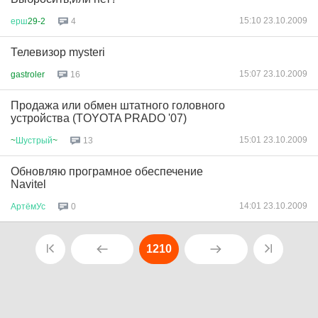
15:10 23.10.2009
ерш
29-2
4
Телевизор mysteri
15:07 23.10.2009
gastroler
16
Продажа или обмен штатного головного
устройства (TOYOTA PRADO '07)
15:01 23.10.2009
~
Шустрый
~
13
Обновляю програмное обеспечение
Navitel
14:01 23.10.2009
АртёмУс
0
1210