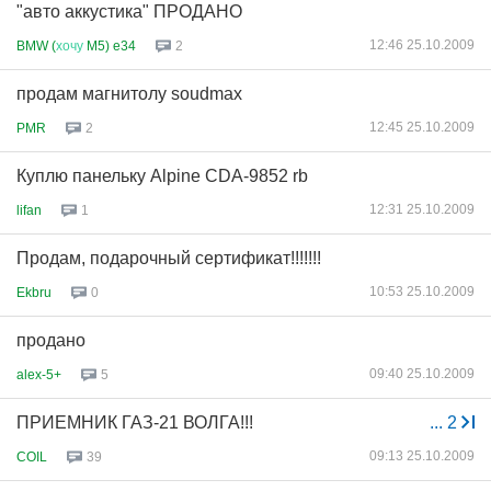
"авто аккустика" ПРОДАНО
12:46 25.10.2009
BMW (
хочу
M5) e34
2
продам магнитолу soudmax
12:45 25.10.2009
PMR
2
Куплю панельку Alpine CDA-9852 rb
12:31 25.10.2009
lifan
1
Продам, подарочный сертификат!!!!!!!
10:53 25.10.2009
Ekbru
0
продано
09:40 25.10.2009
alex-5+
5
ПРИЕМНИК ГАЗ-21 ВОЛГА!!!
...
2
09:13 25.10.2009
COIL
39