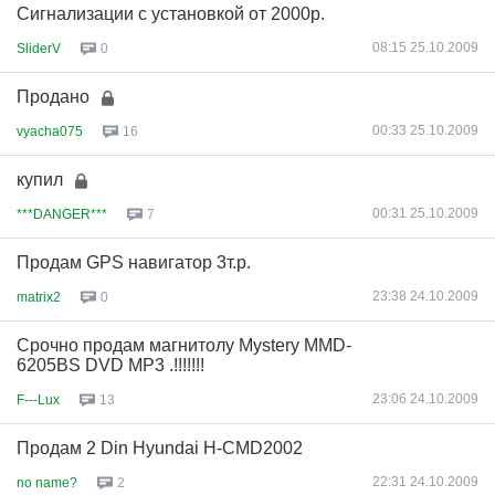
Сигнализации с установкой от 2000р.
08:15 25.10.2009
SliderV
0
Продано
00:33 25.10.2009
vyacha075
16
купил
00:31 25.10.2009
***DANGER***
7
Продам GPS навигатор 3т.р.
23:38 24.10.2009
matrix2
0
Срочно продам магнитолу Mystery MMD-
6205BS DVD MP3 .!!!!!!!
23:06 24.10.2009
F---Lux
13
Продам 2 Din Hyundai H-CMD2002
22:31 24.10.2009
no name?
2