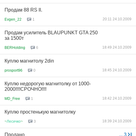
Продам 88 RS II.
20:11 24.10.2009
Evgen_22
1
Продам усилитель BLAUPUNKT GTA 250
за 1500т
18:49 24.10.2009
BERHolding
6
Куплю магнитолу 2din
18:45 24.10.2009
prosport96
0
Куплю недорогую магнитолку от 1000-
2000!!!!СРОЧНО!!!!
18:42 24.10.2009
MD_Free
1
Куплю простенькую магнитолку
18:39 24.10.2009
~
Лесичко
~
3
Продано
...
3