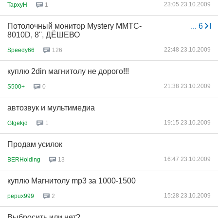
23:05 23.10.2009
TapxyH
1
Потолочный монитор Mystery MMTC-
...
6
8010D, 8'', ДЁШЕВО
22:48 23.10.2009
Speedy66
126
куплю 2din магнитолу не дорого!!!
21:38 23.10.2009
S500+
0
автозвук и мультимедиа
19:15 23.10.2009
Gfgekjd
1
Продам усилок
16:47 23.10.2009
BERHolding
13
куплю Магнитолу mp3 за 1000-1500
15:28 23.10.2009
pepux999
2
Выбросить,или нет?