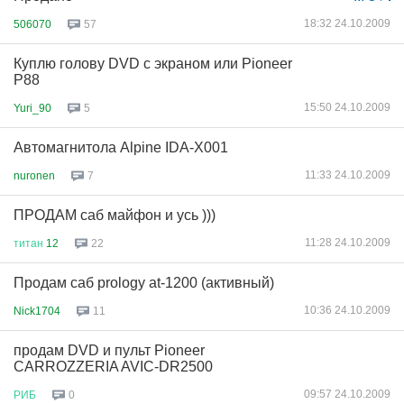
18:32 24.10.2009
506070
57
Куплю голову DVD с экраном или Pioneer
P88
15:50 24.10.2009
Yuri_90
5
Автомагнитола Alpine IDA-X001
11:33 24.10.2009
nuronen
7
ПРОДАМ саб майфон и усь )))
11:28 24.10.2009
титан
12
22
Продам саб prology at-1200 (активный)
10:36 24.10.2009
Nick1704
11
продам DVD и пульт Pioneer
CARROZZERIA AVIC-DR2500
09:57 24.10.2009
РИБ
0