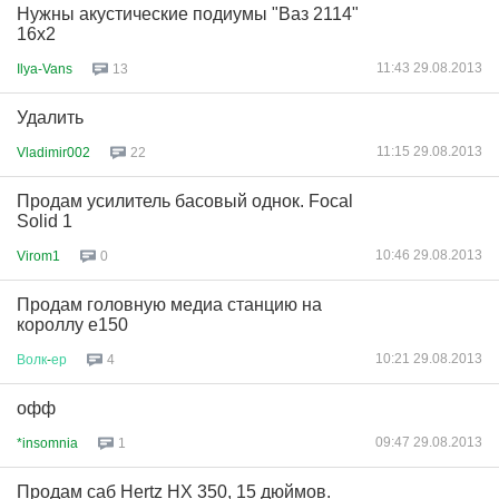
Нужны акустические подиумы "Ваз 2114"
16х2
11:43 29.08.2013
Ilya-Vans
13
Удалить
11:15 29.08.2013
Vladimir002
22
Продам усилитель басовый однок. Focal
Solid 1
10:46 29.08.2013
Virom1
0
Продам головную медиа станцию на
короллу е150
10:21 29.08.2013
Волк
-
ер
4
офф
09:47 29.08.2013
*insomnia
1
Продам саб Hertz HX 350, 15 дюймов.