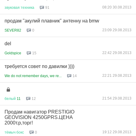
08:20 30.08.2013
звуковая
техника
91
продам "акулий плавник" антенну на bmw
23:09 29.08.2013
SEVER82
0
del
22:42 29.08.2013
Goldspice
15
требуется совет по давилки ))))
22:21 29.08.2013
We do not remember days, we re...
14
21:54 29.08.2013
белый
11
12
Продам навигатор PRESTIGIO
GEOVISION 4250GPRS.ЦЕНА
2000т.р,торг!
19:12 29.08.2013
тёмыч
бокс
0