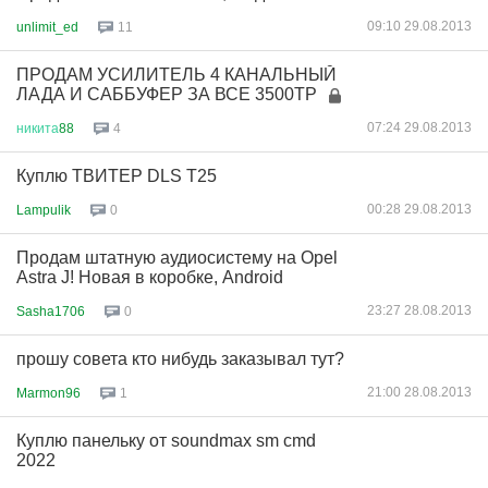
09:10 29.08.2013
unlimit_ed
11
ПРОДАМ УСИЛИТЕЛЬ 4 КАНАЛЬНЫЙ
ЛАДА И САББУФЕР ЗА ВСЕ 3500ТР
07:24 29.08.2013
никита
88
4
Куплю ТВИТЕР DLS T25
00:28 29.08.2013
Lampulik
0
Продам штатную аудиосистему на Opel
Astra J! Новая в коробке, Android
23:27 28.08.2013
Sasha1706
0
прошу совета кто нибудь заказывал тут?
21:00 28.08.2013
Marmon96
1
Куплю панельку от soundmax sm cmd
2022