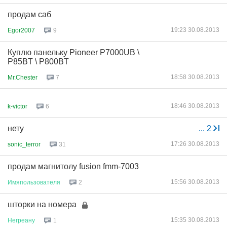
продам саб
19:23 30.08.2013
Egor2007
9
Куплю панельку Pioneer P7000UB \
P85BT \ P800BT
18:58 30.08.2013
Mr.Chester
7
18:46 30.08.2013
k-victor
6
нету
...
2
17:26 30.08.2013
sonic_terror
31
продам магнитолу fusion fmm-7003
15:56 30.08.2013
Имяпользователя
2
шторки на номера
15:35 30.08.2013
Негреану
1