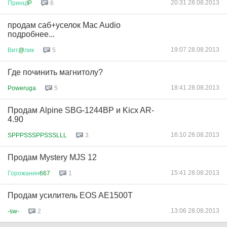
20:31 28.08.2013
Принц
IP
6
продам саб+уселок Mac Audio
подробнее...
19:07 28.08.2013
Вит
@
лик
5
Где починить магнитолу?
18:41 28.08.2013
Poweruga
5
Продам Alpine SBG-1244BP и Kicx AR-
4.90
16:10 28.08.2013
SPPPSSSPPSSSLLL
3
Продам Mystery MJS 12
15:41 28.08.2013
Горожанин
667
1
Продам усилитель EOS AE1500T
13:06 28.08.2013
-sw-
2