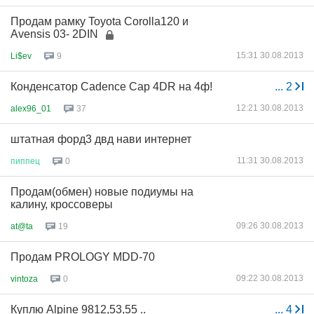
Продам рамку Toyota Corolla120 и
Avensis 03- 2DIN
15:31 30.08.2013
Li$ev
9
Конденсатор Cadence Cap 4DR на 4ф!
...
2
12:21 30.08.2013
alex96_01
37
штатная форд3 двд нави интернет
11:31 30.08.2013
пиппец
0
Продам(обмен) новые подиумы на
калину, кроссоверы
09:26 30.08.2013
at@ta
19
Продам PROLOGY MDD-70
09:22 30.08.2013
vintoza
0
Куплю Alpine 9812,53,55 ..
...
4