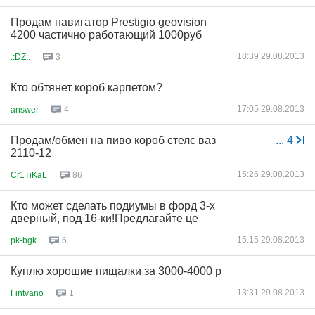
Продам навигатор Prestigio geovision
4200 частично работающий 1000руб
18:39 29.08.2013
.:DZ:.
3
Кто обтянет короб карпетом?
17:05 29.08.2013
answer
4
Продам/обмен на пиво короб стелс ваз
...
4
2110-12
15:26 29.08.2013
Cr1TiKaL
86
Кто может сделать подиумы в форд 3-х
дверный, под 16-ки!Предлагайте це
15:15 29.08.2013
pk-bgk
6
Куплю хорошие пищалки за 3000-4000 р
13:31 29.08.2013
Fintvano
1