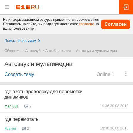
На информационном ресурсе применяются cookie-файлы.
Согласен
Оставаясь на сайте, вы подтверждаете свое
согласие
на
их использование.
Поиск по форумам
Общение
Автоклуб
Автобарахолка
Автозвук и мультимедиа
Автозвук и мультимедиа
Создать тему
Online 1
где взять проволоку для перемотки
динамиков
19:36 30.08.2013
man 001
2
где перемотать
19:30 30.08.2013
Ков
чег
2