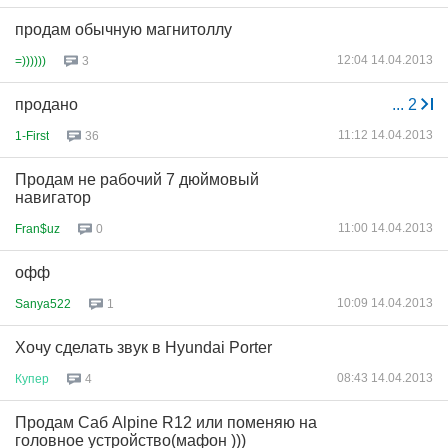
продам обычную магнитоллу
12:04 14.04.2013
=))))))
3
продано
...
2
11:12 14.04.2013
1-First
36
Продам не рабочий 7 дюймовый
навигатор
11:00 14.04.2013
Fran$uz
0
офф
10:09 14.04.2013
Sanya522
1
Хочу сделать звук в Hyundai Porter
08:43 14.04.2013
Купер
4
Продам Саб Alpine R12 или поменяю на
головное устройство(мафон )))