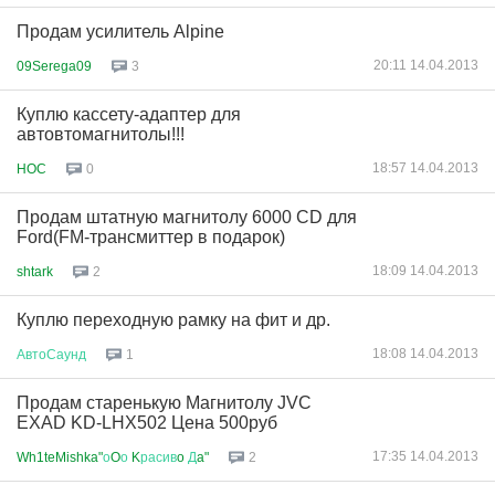
Продам усилитель Alpine
20:11 14.04.2013
09Serega09
3
Куплю кассету-адаптер для
автовтомагнитолы!!!
18:57 14.04.2013
HOC
0
Продам штатную магнитолу 6000 CD для
Ford(FM-трансмиттер в подарок)
18:09 14.04.2013
shtark
2
Куплю переходную рамку на фит и др.
18:08 14.04.2013
АвтоСаунд
1
Продам cтаренькую Магнитолу JVC
EXAD KD-LHX502 Цена 500руб
17:35 14.04.2013
Wh1teMishka"
о
O
о
K
расив
o
Д
a"
2