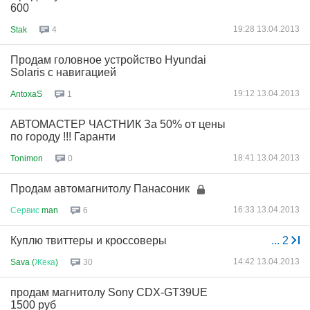
600
19:28 13.04.2013
Stak
4
Продам головное устройство Hyundai
Solaris c навигацией
19:12 13.04.2013
AntoxaS
1
АВТОМАСТЕР ЧАСТНИК За 50% от цены
по городу !!! Гаранти
18:41 13.04.2013
Tonimon
0
Продам автомагнитолу Панасоник
16:33 13.04.2013
Сервис
man
6
Куплю твиттеры и кроссоверы
...
2
14:42 13.04.2013
Sava (
Жека
)
30
продам магнитолу Sony CDX-GT39UE
1500 руб