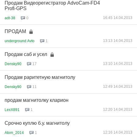
Продам Видеорегистратор AdvoCam-FD4
Profi-GPS
16:45 14.04.2013
adt-38
0
ПРОДАМ
13:13 14.04.2013
underground Avto
1
Продам саб и усел
13:10 14.04.2013
Densky90
17
Продам раритетную магнитолу
12:49 14.04.2013
Densky90
11
продам магнитолку кларион
12:20 14.04.2013
LexX891
1
Срочно куплю б.у. магнитолу
12:16 14.04.2013
Atom_2014
1