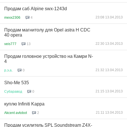
Продам саб Alpine swx-1243d
23:08 13.04.2013
mexx2306
4
Продам магнитолу для Оpel astra H CDC
40 opera
22:30 13.04.2013
veis777
13
Продам головное устройство на Камри N-
4
21:32 13.04.2013
р
.
э
.
а
.
0
Sho-Me 535
21:15 13.04.2013
Субаравод
0
куплю Infiniti Kappa
21:11 13.04.2013
Akcent avtobot
2
Продам усилитель SPL Soundstream Z4X-