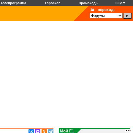
Телепрограмма
Гороскоп
Промокоды
Ещё
переход:
Мой E1