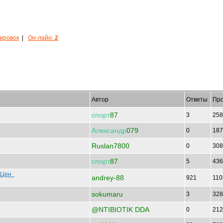
кировок
|
Он-лайн:
2
Автор
Ответы
Про
спорт
87
3
25
Александр
079
0
18
Ruslan7800
0
30
спорт
87
5
43
е Цен
andrey-88
921
11
sokumaru
3
32
@NTIBIOTIK DDA
0
21