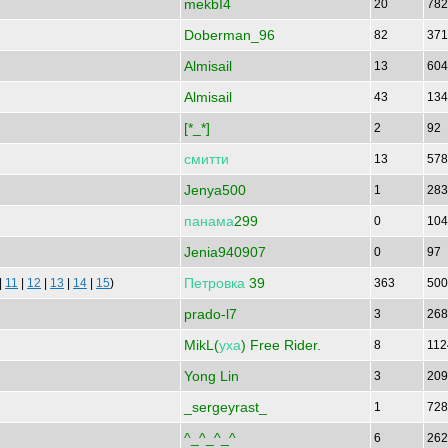
mekbI4
20
78
Doberman_96
82
37
Almisail
13
60
Almisail
43
13
[*_*]
2
92
смитти
13
57
Jenya500
1
28
панама
299
0
10
Jenia940907
0
97
Петровка
39
 |
11
|
12
|
13
|
14
|
15
)
363
50
prado-l7
3
26
MikL(
уха
) Free Rider.
8
11
Yong Lin
3
20
_sergeyrast_
1
72
^_^_^_^
6
26