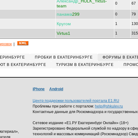
Александр
_HULK_Yktus-
0
67
team
панама
299
0
79
Кругом
1
13
Virtus1
1
31
кировок
|
ТЕРИНБУРГЕ
ПРОБКИ В ЕКАТЕРИНБУРГЕ
ФОРУМЫ В ЕКАТ
ЮТ В ЕКАТЕРИНБУРГЕ
ТУРИЗМ В ЕКАТЕРИНБУРГЕ
ПРОМО
iPhone
Android
Центр поддержки пользователей портала E1.RU
Проблемы при работе с порталом:
help@shkulev.ru
Контактные данные для Роскомнадзора и государственных
Сетевое издание «Е1.РУ Екатеринбург Онлайн» (18+)
Зарегистрировано Федеральной службой по надзору в сф
материал»,
технологий и массовых коммуникаций (Роскомнадзор) Свид
дателя