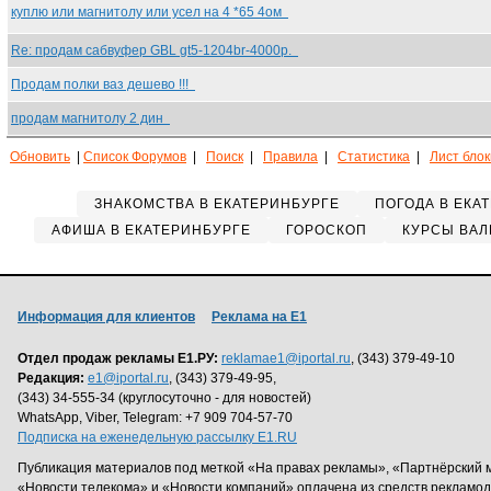
куплю или магнитолу или усел на 4 *65 4ом
Re: продам сабвуфер GBL gt5-1204br-4000р.
Продам полки ваз дешево !!!
продам магнитолу 2 дин
Обновить
|
Список Форумов
|
Поиск
|
Правила
|
Статистика
|
Лист бло
ЗНАКОМСТВА В ЕКАТЕРИНБУРГЕ
ПОГОДА В ЕКА
АФИША В ЕКАТЕРИНБУРГЕ
ГОРОСКОП
КУРСЫ ВАЛ
Информация для клиентов
Реклама на Е1
Отдел продаж рекламы Е1.РУ:
reklamae1@iportal.ru
, (343) 379-49-10
Редакция:
e1@iportal.ru
, (343) 379-49-95,
(343) 34-555-34 (круглосуточно - для новостей)
WhatsApp, Viber, Telegram: +7 909 704-57-70
Подписка на еженедельную рассылку E1.RU
Публикация материалов под меткой «На правах рекламы», «Партнёрский 
«Новости телекома» и «Новости компаний» оплачена из средств рекламо