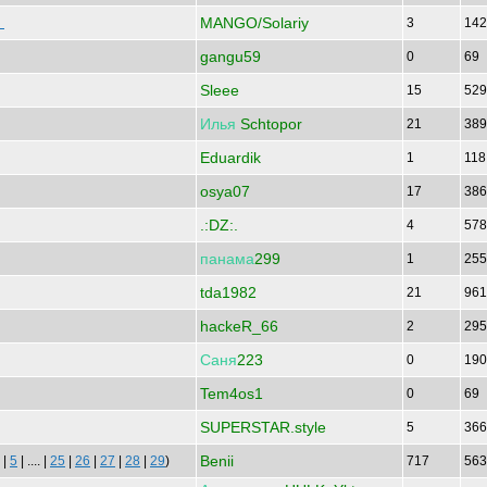
MANGO/Solariy
б
3
14
gangu59
0
69
Sleee
15
52
Илья
Schtopor
21
38
Eduardik
1
11
osya07
17
38
.:DZ:.
4
57
панама
299
1
25
tda1982
21
96
hackeR_66
2
29
Саня
223
0
19
Tem4os1
0
69
SUPERSTAR.style
5
36
Benii
|
5
| .... |
25
|
26
|
27
|
28
|
29
)
717
56