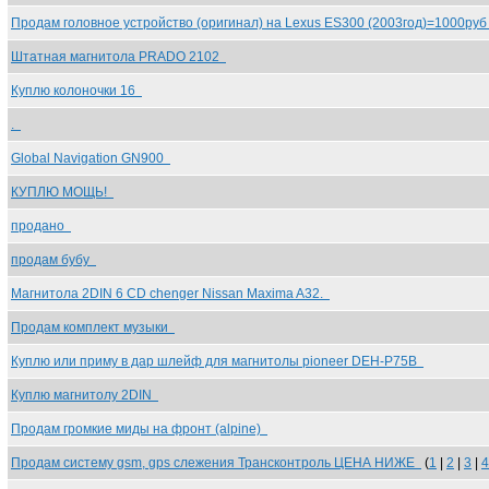
Продам головное устройство (оригинал) на Lexus ES300 (2003год)=1000ру
Штатная магнитола PRADO 2102
Куплю колоночки 16
.
Global Navigation GN900
КУПЛЮ МОЩЬ!
продано
продам бубу
Магнитола 2DIN 6 CD chenger Nissan Maxima A32.
Продам комплект музыки
Куплю или приму в дар шлейф для магнитолы pioneer DEH-P75B
Куплю магнитолу 2DIN
Продам громкие миды на фронт (alpine)
Продам систему gsm, gps слежения Трансконтроль ЦЕНА НИЖЕ
(
1
|
2
|
3
|
4