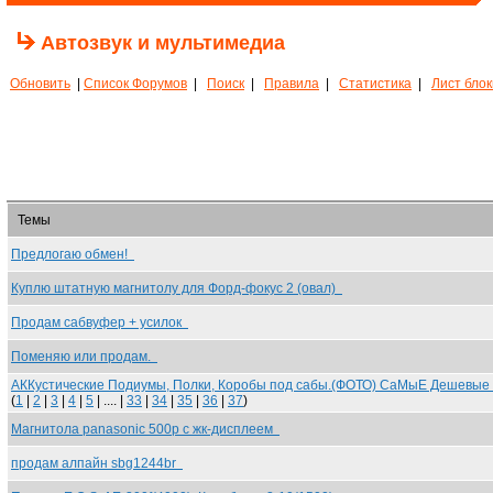
Автозвук и мультимедиа
Обновить
|
Список Форумов
|
Поиск
|
Правила
|
Статистика
|
Лист бло
Темы
Предлогаю обмен!
Куплю штатную магнитолу для Форд-фокус 2 (овал)
Продам сабвуфер + усилок
Поменяю или продам.
АККустические Подиумы, Полки, Коробы под сабы.(ФОТО) СаМыЕ Дешевы
(
1
|
2
|
3
|
4
|
5
| .... |
33
|
34
|
35
|
36
|
37
)
Магнитола panasonic 500р с жк-дисплеем
продам алпайн sbg1244br