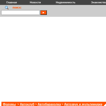
Главная
Новости
Недвижимость
Знакомств
поиск:
Форумы
>
Автоклуб
>
Автобарахолка
>
Автозвук и мультимедиа