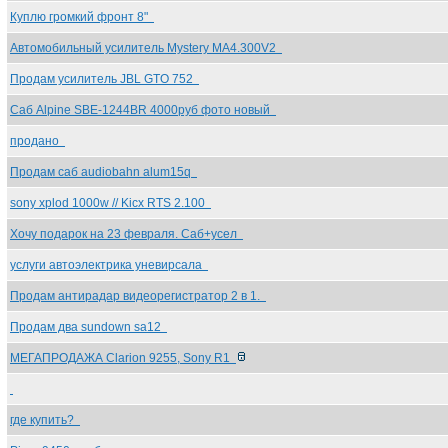
Куплю громкий фронт 8"
Автомобильный усилитель Mystery MA4.300V2
Продам усилитель JBL GTO 752
Саб Alpine SBE-1244BR 4000руб фото новый
продано
Продам саб audiobahn alum15q
sony xplod 1000w // Kicx RTS 2.100
Хочу подарок на 23 февраля. Саб+усел
услуги автоэлектрика уневирсала
Продам антирадар видеорегистратор 2 в 1.
Продам два sundown sa12
МЕГАПРОДАЖА Clarion 9255, Sony R1
где купить?