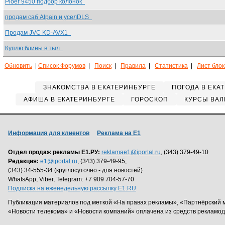
Pioer 9450 подбор колонок
продам саб Alpain и уселDLS
Продам JVC KD-AVX1
Куплю блины в тыл
Обновить
|
Список Форумов
|
Поиск
|
Правила
|
Статистика
|
Лист бло
ЗНАКОМСТВА В ЕКАТЕРИНБУРГЕ
ПОГОДА В ЕКА
АФИША В ЕКАТЕРИНБУРГЕ
ГОРОСКОП
КУРСЫ ВАЛ
Информация для клиентов
Реклама на Е1
Отдел продаж рекламы Е1.РУ:
reklamae1@iportal.ru
, (343) 379-49-10
Редакция:
e1@iportal.ru
, (343) 379-49-95,
(343) 34-555-34 (круглосуточно - для новостей)
WhatsApp, Viber, Telegram: +7 909 704-57-70
Подписка на еженедельную рассылку E1.RU
Публикация материалов под меткой «На правах рекламы», «Партнёрский 
«Новости телекома» и «Новости компаний» оплачена из средств рекламо