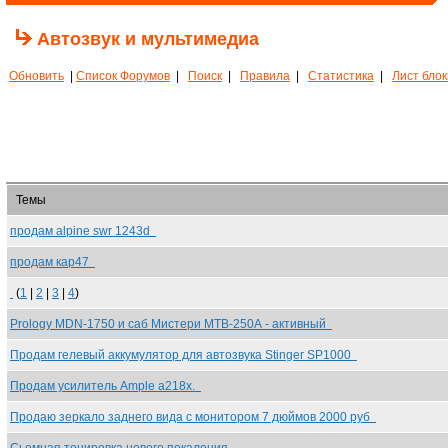
Автозвук и мультимедиа
Обновить
|
Список Форумов
|
Поиск
|
Правила
|
Статистика
|
Лист бло
Темы
продам alpine swr 1243d
продам кар47
(
1
|
2
|
3
|
4
)
Prology MDN-1750 и саб Мистери МТВ-250А - активный
Продам гелевый аккумулятор для автозвука Stinger SP1000
Продам усилитель Ample a218x.
Продаю зеркало заднего вида с монитором 7 дюймов 2000 руб