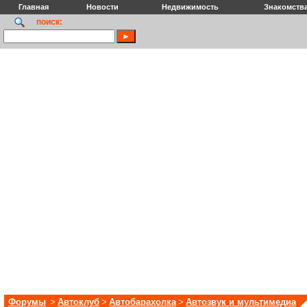
Главная
Новости
Недвижимость
Знакомств
поиск:
Форумы
>
Автоклуб
>
Автобарахолка
>
Автозвук и мультимедиа