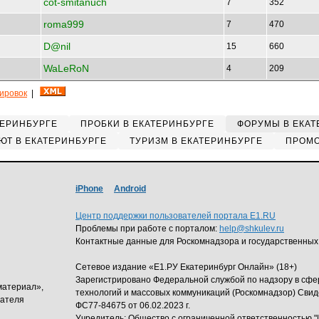
cot-smitanuch
7
352
roma999
7
470
D@nil
15
660
WaLeRoN
4
209
кировок
|
ТЕРИНБУРГЕ
ПРОБКИ В ЕКАТЕРИНБУРГЕ
ФОРУМЫ В ЕКАТ
ЮТ В ЕКАТЕРИНБУРГЕ
ТУРИЗМ В ЕКАТЕРИНБУРГЕ
ПРОМО
iPhone
Android
Центр поддержки пользователей портала E1.RU
Проблемы при работе с порталом:
help@shkulev.ru
Контактные данные для Роскомнадзора и государственных
Сетевое издание «Е1.РУ Екатеринбург Онлайн» (18+)
Зарегистрировано Федеральной службой по надзору в сф
материал»,
технологий и массовых коммуникаций (Роскомнадзор) Свид
дателя
ФС77-84675 от 06.02.2023 г.
Учредитель: Общество с ограниченной ответственность