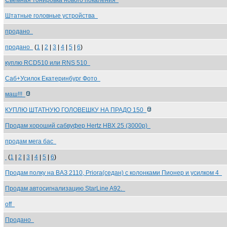
Сьемная тонировка нового покаления
Штатные головные устройства
продано
продано
(
1
|
2
|
3
|
4
|
5
|
6
)
куплю RCD510 или RNS 510
Саб+Усилок Екатеринбург Фото
маш!!!
КУПЛЮ ШТАТНУЮ ГОЛОВЕШКУ НА ПРАДО 150
Продам хороший сабвуфер Hertz HBX 25 (3000р)
продам мега бас
(
1
|
2
|
3
|
4
|
5
|
6
)
Продам полку на ВАЗ 2110, Priora(седан) с колонками Пионер и усилком 4
Продам автосигнализацию StarLine A92.
off
Продано