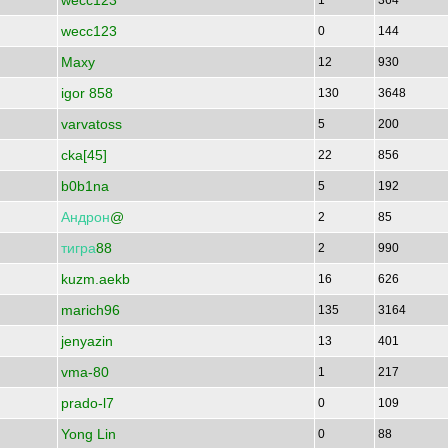
wecc123
1
364
wecc123
0
144
Maxy
12
930
igor 858
130
3648
varvatoss
5
200
cka[45]
22
856
b0b1na
5
192
Андрон
@
2
85
тигра
88
2
990
kuzm.aekb
16
626
marich96
135
3164
jenyazin
13
401
vma-80
1
217
prado-l7
0
109
Yong Lin
0
88