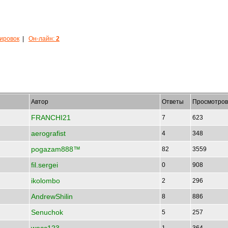
кировок
|
Он-лайн:
2
Автор
Ответы
Просмотров
FRANCHI21
7
623
aerografist
4
348
pogazam888™
82
3559
fil.sergei
0
908
ikolombo
2
296
AndrewShilin
8
886
Senuchok
5
257