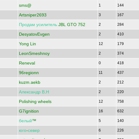
sms@
1
144
Artsniper2693
3
167
Продам
усилитель
JBL GTO 752
2
284
DesyatovEvgen
2
410
Yong Lin
12
179
LeonSmeshnoy
2
374
Reneval
0
418
96regionn
11
437
kuzm.aekb
2
212
Александр
В
.
Н
2
220
Polishing wheels
12
758
G7ignition
16
632
белый
™
5
140
юго
-
север
6
226