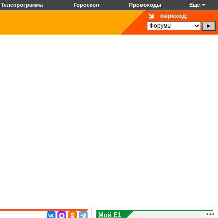
Телепрограмма
Гороскоп
Промокоды
Ещё
переход:
Мой E1