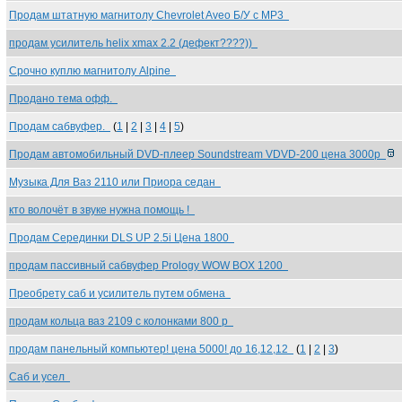
Продам штатную магнитолу Chevrolet Aveo Б/У с MP3
продам усилитель helix xmax 2.2 (дефект????))
Срочно куплю магнитолу Alpine
Продано тема офф.
Продам сабвуфер.
(
1
|
2
|
3
|
4
|
5
)
Продам автомобильный DVD-плеер Soundstream VDVD-200 цена 3000р
Музыка Для Ваз 2110 или Приора седан
кто волочёт в звуке нужна помощь !
Продам Серединки DLS UP 2.5i Цена 1800
продам пассивный сабвуфер Prology WOW BOX 1200
Преобрету саб и усилитель путем обмена
продам кольца ваз 2109 с колонками 800 р
продам панельный компьютер! цена 5000! до 16,12,12
(
1
|
2
|
3
)
Саб и усел