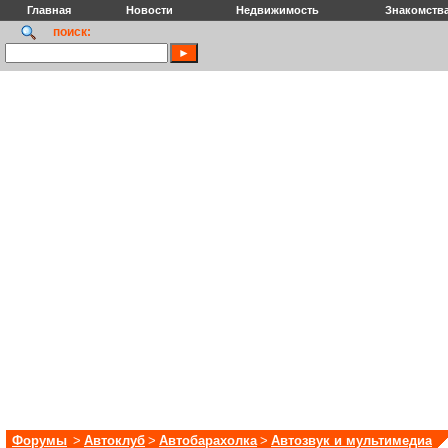
Главная
Новости
Недвижимость
Знакомств
поиск:
Форумы
>
Автоклуб
>
Автобарахолка
>
Автозвук и мультимедиа