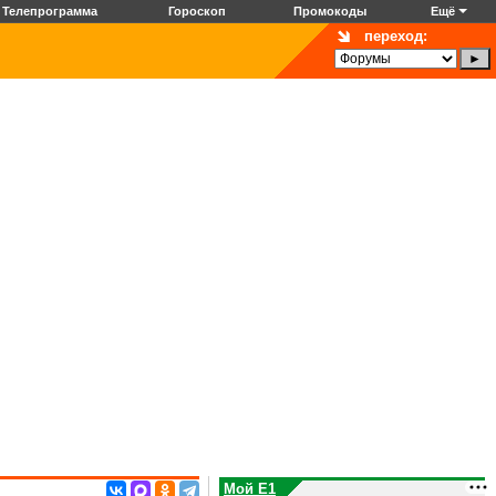
Телепрограмма
Гороскоп
Промокоды
Ещё
переход:
Мой E1