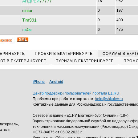
АНДРЕЙ
77777
16
962
sinior
0
197
Tim991
9
490
вт
4
м
6
475
кировок
|
ТЕРИНБУРГЕ
ПРОБКИ В ЕКАТЕРИНБУРГЕ
ФОРУМЫ В ЕКАТ
ЮТ В ЕКАТЕРИНБУРГЕ
ТУРИЗМ В ЕКАТЕРИНБУРГЕ
ПРОМО
iPhone
Android
Центр поддержки пользователей портала E1.RU
Проблемы при работе с порталом:
help@shkulev.ru
Контактные данные для Роскомнадзора и государственных
Сетевое издание «Е1.РУ Екатеринбург Онлайн» (18+)
Зарегистрировано Федеральной службой по надзору в сф
материал»,
технологий и массовых коммуникаций (Роскомнадзор) Свид
дателя
ФС77-84675 от 06.02.2023 г.
Учредитель: Общество с ограниченной ответственность