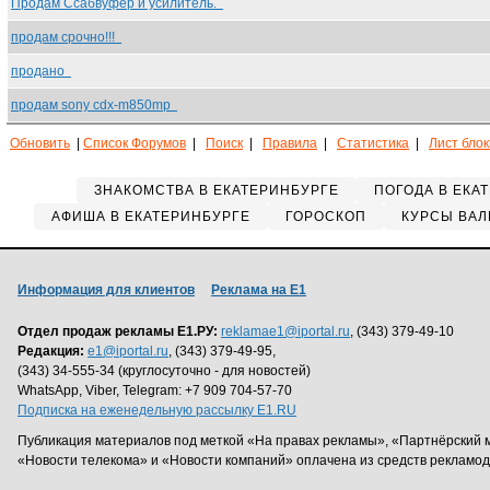
Продам Ссабвуфер и усилитель.
продам срочно!!!
продано
продам sony cdx-m850mp
Обновить
|
Список Форумов
|
Поиск
|
Правила
|
Статистика
|
Лист бло
ЗНАКОМСТВА В ЕКАТЕРИНБУРГЕ
ПОГОДА В ЕКА
АФИША В ЕКАТЕРИНБУРГЕ
ГОРОСКОП
КУРСЫ ВАЛ
Информация для клиентов
Реклама на Е1
Отдел продаж рекламы Е1.РУ:
reklamae1@iportal.ru
, (343) 379-49-10
Редакция:
e1@iportal.ru
, (343) 379-49-95,
(343) 34-555-34 (круглосуточно - для новостей)
WhatsApp, Viber, Telegram: +7 909 704-57-70
Подписка на еженедельную рассылку E1.RU
Публикация материалов под меткой «На правах рекламы», «Партнёрский 
«Новости телекома» и «Новости компаний» оплачена из средств рекламо