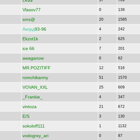
Le$$
37
709
Vlasov77
0
139
sms@
20
1585
Акорд
93-96
4
242
Ekzot1k
2
625
ice 66
7
201
awaganow
0
62
MR.POZITIFF
12
516
romchikarmy
51
1570
VOVAN_XXL
25
609
_Frankie_
4
347
vintoza
21
672
E/S
3
130
sokoloff111
1
1132
vodogrey_ari
0
87