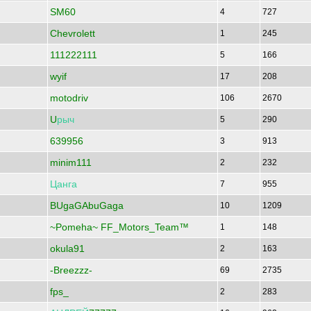
SM60
4
727
Chevrolett
1
245
111222111
5
166
wyif
17
208
motodriv
106
2670
U
рыч
5
290
639956
3
913
minim111
2
232
Цанга
7
955
BUgaGAbuGaga
10
1209
~Pomeha~ FF_Motors_Team™
1
148
okula91
2
163
-Breezzz-
69
2735
fps_
2
283