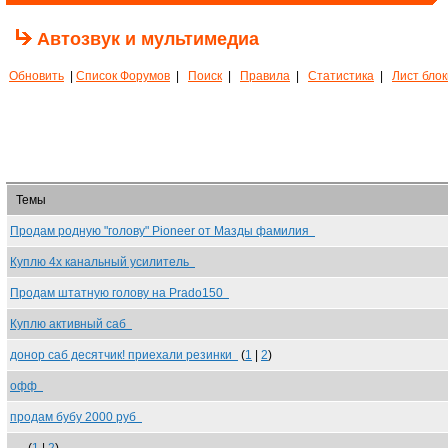
Автозвук и мультимедиа
Обновить
|
Список Форумов
|
Поиск
|
Правила
|
Статистика
|
Лист бло
Темы
Продам родную "голову" Pioneer от Мазды фамилия
Куплю 4х канальный усилитель
Продам штатную голову на Prado150
Куплю активный саб
донор саб десятчик! приехали резинки
(
1
|
2
)
офф
продам бубу 2000 руб