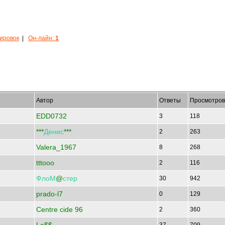
кировок
|
Он-лайн:
1
Автор
Ответы
Просмотров
EDD0732
3
118
***
Денис
***
2
263
Valera_1967
8
268
tttooo
2
116
ФлоМ
@
стер
30
942
prado-l7
0
129
Centre cide 96
2
360