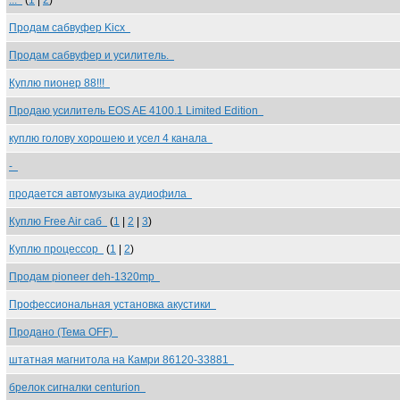
...
(
1
|
2
)
Продам сабвуфер Kicx
Продам сабвуфер и усилитель.
Куплю пионер 88!!!
Продаю усилитель EOS AE 4100.1 Limited Edition
куплю голову хорошею и усел 4 канала
-
продается автомузыка аудиофила
Куплю Free Air саб
(
1
|
2
|
3
)
Куплю процессор
(
1
|
2
)
Продам pioneer deh-1320mp
Профессиональная установка акустики
Продано (Тема OFF)
штатная магнитола на Камри 86120-33881
брелок сигналки centurion