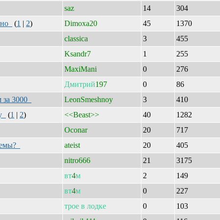
saz
14
304
очно
(
1
|
2
)
Dimoxa20
45
1370
classica
3
455
Ksandr7
1
255
MaxiMani
0
276
Дмитрий
197
0
86
м за 3000
LeonSmeshnoy
3
410
ку
(
1
|
2
)
<<Beast>>
40
1282
Oconar
20
717
стемы?
ateist
20
405
nitro666
21
3175
вт
4
м
2
149
вт
4
м
0
227
трое
в
лодке
0
103