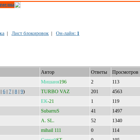
имедиа
ка
|
Лист блокировок
|
Он-лайн:
1
Автор
Ответы
Просмотров
Мишаня
196
2
113
|
6
|
7
|
8
|
9
)
TURBO VAZ
201
4563
ЕК
-21
1
119
SubarruS
41
1497
A. SL.
52
1340
mihail 111
0
114
Сергей
ST
0
195