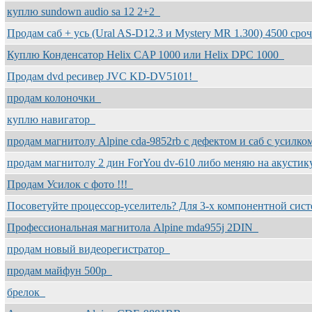
куплю sundown audio sa 12 2+2
Продам саб + усь (Ural AS-D12.3 и Mystery MR 1.300) 4500 ср
Куплю Конденсатор Helix CAP 1000 или Helix DPC 1000
Продам dvd ресивер JVC KD-DV5101!
продам колоночки
куплю навигатор
продам магнитолу Alpine cda-9852rb c дефектом и саб с усилко
продам магнитолу 2 дин ForYou dv-610 либо меняю на акусти
Продам Усилок с фото !!!
Посоветуйте процессор-уселитель? Для 3-х компонентной си
Профессиональная магнитола Alpine mda955j 2DIN
продам новый видеорегистратор
продам майфун 500р
брелок