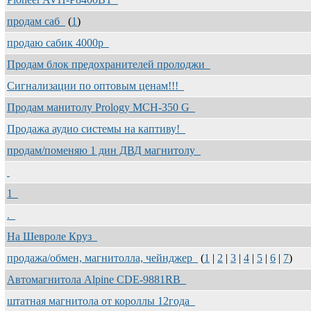
продам саб
(
1
)
продаю сабик 4000р
Продам блок предохранителей пролоджи
Cигнализации по оптовым ценам!!!
Продам манитолу Prology MCH-350 G
Продажа аудио системы на каптиву!
продам/поменяю 1 дин ДВД магнитолу
1
.
На Шевроле Круз
продажа/обмен, магнитолла, чейнджер
(
1
|
2
|
3
|
4
|
5
|
6
|
7
)
Автомагнитола Alpine CDE-9881RB
штатная магнитола от короллы 12года