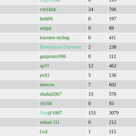
visl1kkk
24
766
belii96
0
197
sergul
0
89
kuzmen-styling
0
411
Почтальон
Стечкин
2
238
gazprom1996
0
112
up!!!
12
462
pv83
5
136
maroon
7
602
shaltai2007
15
576
vh100
0
93
Лех
@1987
153
3079
mihail 111
0
212
Guf.
1
115