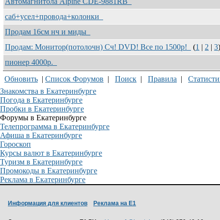
Автомагнитола Alpine CDE-9881RB
саб+усел+провода+колонки
Продам 16см нч и миды
Продам: Монитор(потолочн) Сч! DVD! Все по 1500р!
(
1
|
2
|
3
пионер 4000р.
Обновить
|
Список Форумов
|
Поиск
|
Правила
|
Статисти
Знакомства в Екатеринбурге
Погода в Екатеринбурге
Пробки в Екатеринбурге
Форумы в Екатеринбурге
Телепрограмма в Екатеринбурге
Афиша в Екатеринбурге
Гороскоп
Курсы валют в Екатеринбурге
Туризм в Екатеринбурге
Промокоды в Екатеринбурге
Реклама в Екатеринбурге
Информация для клиентов
Реклама на Е1