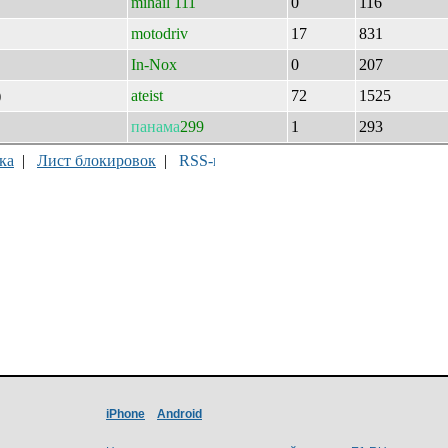
mihail 111
0
116
motodriv
17
831
In-Nox
0
207
)
ateist
72
1525
панама
299
1
293
ка
|
Лист блокировок
|
iPhone
Android