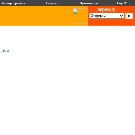
Телепрограмма
Гороскоп
Промокоды
Ещё
переход:
орум