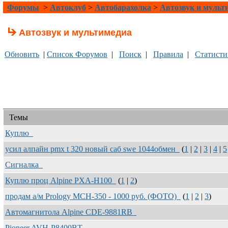
Форумы
>
Автоклуб
>
Автобарахолка
>
Автозвук и мульт
Автозвук и мультимедиа
Обновить
|
Список Форумов
|
Поиск
|
Правила
|
Статисти
Темы
Куплю
усил алпайн pmx t 320 новый саб swe 1044обмен
(
1
|
2
|
3
|
4
|
5
Сигналка
Куплю проц Alpine PXA-H100
(
1
|
2
)
продам а/м Prology MCH-350 - 1000 руб. (ФОТО)
(
1
|
2
|
3
)
Автомагнитола Alpine CDE-9881RB
Pioneer AVH-P8400BT